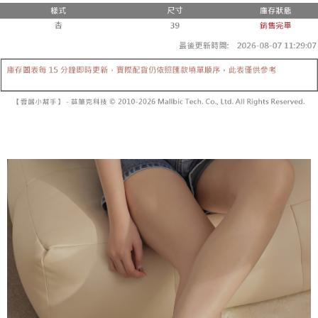
２．便利：只要手機號碼，簡訊認證，即可結帳。
法說明評估內容。
３．安心：先確認商品／服務後，再付款。
全家取貨付款
【繳款方式說明】
1.分期款項不併入電信帳單，「大哥付你分期」於每月結算日後寄送繳費提
每筆NT$60，滿NT$1,800(含以上)免運費
【「AFTEE先享後付」結帳流程】
醒簡訊。
１．於結帳方式選擇「AFTEE先享後付」後，將跳轉至「AFTEE先享後付」
2.透過簡訊連結打開帳單後，可選擇「超商條碼／台灣大直營門市／銀行轉
付款後全家取貨
結帳頁面，進行簡訊認證並確認金額後，即可完成結帳。
帳／街口支付／iPASS MONEY」等通路繳費。
２．訂單成立數日內，您將收到繳費通知簡訊。
每筆NT$60，滿NT$1,600(含以上)免運費
３．收到繳費通知簡訊後14天內，點擊此簡訊中的連結，可透過四大超商／
【注意事項】
ATM／網路銀行／等多元方式進行付款，方視為交易完成。
已關閉，請勿下單
1.本服務係由「台灣大哥大股份有限公司」（以下簡稱本公司）所提供，讓
※ 請注意：結帳手續完成當下不需立刻繳費，但若您需要取消訂單，請聯絡
用戶於交易時，得透過本服務購買商品或服務，並由商店將買賣／分期付款
每筆NT$10,000
購買商品的店家。未經商家同意取消之訂單仍視為有效，需透過AFTEE先享
買賣價金債權讓與本公司後，依約使用本公司帳單繳交帳款。
後付繳納相關費用。
2.基於同意付款使用「大哥付你分期」之契約關係目的，商店將以您的個人
已關閉，請勿下單(付取)
※ 交易是否成功請以「AFTEE先享後付 」之結帳頁面顯示為準，若有關於
資料（包含姓名、電話或地址）提供予台灣大哥大進項蒐集、處理及利用，
是否繳費成功／繳費後需取消欲退款等相關疑問，請聯繫「AFTEE先享後付
每筆NT$10,000
由本公司與您本人進行分期帳單所需資料之確認、核對及更正。
客戶支援中心」
https://netprotections.freshdesk.com/support/home
3.完整用戶服務條款，請詳閱以下連結：
https://oppay.tw/userRule
7-11取貨付款
【注意事項】
１．透過由恩沛科技股份有限公司提供之「AFTEE先享後付」服務完成之交
每筆NT$60，滿NT$1,800(含以上)免運費
易，需依本服務之必要範圍內提供個人資料，並將交易相關給付款項請求債
權轉讓予恩沛科技股份有限公司。
付款後7-11取貨
２．關於個人資料處理事宜，請瀏覽以下網址：
每筆NT$60，滿NT$1,600(含以上)免運費
https://aftee.tw/terms/#terms3
３．未成年的使用者請事先徵得法定代理人或監護人之同意方可使用
宅配
「AFTEE先享後付」，若未經同意申辦者引起之損失，本公司不負相關責
任。
每筆NT$100，滿NT$2,500(含以上)免運費