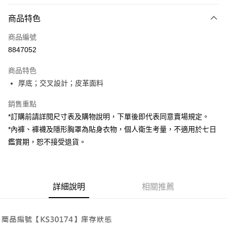
付款方式
商品特色
信用卡一次付款
商品編號
超商取貨付款
8847052
LINE Pay
商品特色
Apple Pay
厚底；交叉設計；皮革面料
街口支付
銷售重點
*訂購前請詳閱尺寸表及購物說明，下單後即代表同意賣場規定。
Google Pay
*內褲、褲襪及隱形胸罩為貼身衣物，個人衛生考量，不適用於七日
大哥付你分期
鑑賞期，恕不接受退貨。
相關說明
【大哥付你分期使用說明】
AFTEE先享後付
1.本服務由台灣大哥大提供，台灣大哥大用戶可立即使用無須另外申請。
2.付款方式選擇「大哥付你分期」，訂單成立後會自動跳轉到大哥付的交易
相關說明
詳細說明
相關推薦
流程，驗證手機門號後，選擇欲分期的期數、繳款截止日，確認付款後即完
【關於「AFTEE先享後付」】
成交易。
ATM付款
AFTEE先享後付是「在收到商品之後才付款」的支付方式。 讓您購物簡單
3.實際核准額度、可分期數及費用金額請依後續交易確認頁面所載為準。
便利好安心！
4.訂單成立30分鐘內，如未前往確認交易或遇審核未通過，訂單將自動取
１．簡單：不需註冊會員、不需綁卡、不需儲值。
運送方式
消。如遇「轉專審核」未通過狀況，表示未達大哥付你分期系統評分，恕無