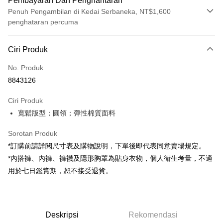
Pembayaran Dan Penghantaran
Penuh Pengambilan di Kedai Serbaneka, NT$1,600
penghataran percuma
Kaedah Pembayaran
Ciri Produk
Kad Kredit (Bayaran Penuh)
No. Produk
Pengambilan di Kedai Serbaneka
8843126
LINE Pay
Ciri Produk
Apple Pay
寬鬆版型；圓領；彈性棉質面料
JKOPAY
Sorotan Produk
Google Pay
*訂購前請詳閱尺寸表及購物說明，下單後即代表同意賣場規定。
*內搭褲、內褲、褲襪及隱形胸罩為貼身衣物，個人衛生考量，不適
OP Pay Later
用於七日鑑賞期，恕不接受退貨。
Deskripsi
[Terma Penggunaan untuk OP Pay Later]
AFTEE
Perkhidmatan ini disediakan oleh Taiwan Mobile dan tersedia untuk
Deskripsi
pengguna Taiwan Mobile tanpa memerlukan permohonan tambahan.
Deskripsi
Rekomendasi
Pertama, Mengenai Perkhidmatan AFTEE Beli Sekarang Bayar Kemudian