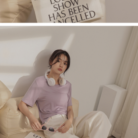
1. Perkhidmatan ini disediakan oleh Taiwan Mobile, pengguna telefon
Sila hubungi NP Taiwan Inc. di
cs_tw@netprotections.co.jp
jika anda
mudah alih boleh segera menggunakan tanpa perlu memohon lagi.
mempunyai sebarang kebimbangan mengenai pemprosesan dan
(Hanya untuk nombor langganan peribadi, tidak terbuka untuk syarikat
penggunaan pada data peribadi. Jika anda tidak bersetuju dengan data
dan kad prabayar)
peribadi yang disenaraikan seperti di atas akan dikumpul dan digunakan
2. Pilihan kaedah pembayaran "Pembayaran Ansuran Gogo", selepas
oleh AFTEE, sila jangan gunakan perkhidmatan ini.
pesanan ditubuhkan, akan secara automatik dialihkan ke proses
transaksi Gogo, selepas pengesahan nombor telefon, pilih bilangan
ansuran yang diingini, tarikh akhir pembayaran, dan setelah
mengesahkan pembayaran, transaksi akan selesai.
3. Jumlah kelulusan sebenar, bilangan ansuran dan jumlah bayaran
adalah berdasarkan halaman pengesahan transaksi seterusnya.
4. Dalam masa 30 minit selepas pesanan ditubuhkan, jika tidak pergi
untuk mengesahkan transaksi atau jika tidak lulus semakan, pesanan
akan dibatalkan secara automatik. Jika terdapat situasi "pindah untuk
semakan khusus" yang tidak lulus, ini menunjukkan bahawa sistem
penilaian tidak mencukupi, tiada penjelasan mengenai kandungan
penilaian boleh diberikan.
【Penerangan Kaedah Pembayaran】
1. Pembayaran ansuran tidak digabungkan dalam bil telekomunikasi,
"Pembayaran Ansuran Gogo" akan menghantar SMS peringatan
pembayaran selepas tarikh penyelesaian bulanan.
2. Melalui pautan SMS untuk membuka bil, anda boleh memilih untuk
membayar melalui "Kod bar kedai serbaneka / Kedai rasmi Taiwan
Mobile / Pemindahan bank / Pembayaran J街口 / iPASS MONEY" dan