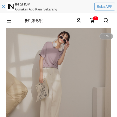
IN SHOP
Buka APP
Gunakan App Kami Sekarang
0
1
/
4