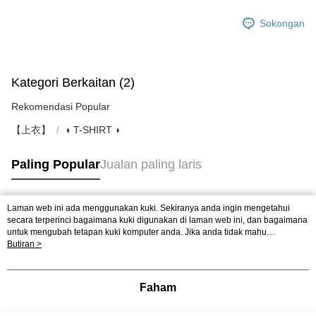
Sokongan
Kategori Berkaitan (2)
Rekomendasi Popular
【上衣】
◖ T-SHIRT ◗
Paling Popular
Jualan paling laris
Laman web ini ada menggunakan kuki. Sekiranya anda ingin mengetahui
Tag Popular
secara terperinci bagaimana kuki digunakan di laman web ini, dan bagaimana
untuk mengubah tetapan kuki komputer anda. Jika anda tidak mahu
menggunakan kuki di komputer anda, sila rujuk penerangan mengenai kuki.
Butiran >
Dasar Privasi
Laman web ini ada menggunakan kuki. Sekiranya anda ingin
mengetahui secara terperinci bagaimana kuki digunakan di laman web ini,
dan bagaimana untuk mengubah tetapan kuki komputer anda. Jika anda tidak
Faham
mahu menggunakan kuki di komputer anda, sila rujuk penerangan mengenai
kuki.