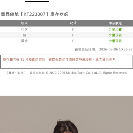
Pemindahan ATM
1. Dengan memilih AFTEE sebagai kaedah pembayaran, mesej
Jika anda memilih OP Pay Later sebagai kaedah pembayaran, sistem
pengesahan AFTEE akan muncul.
akan mengarahkan anda secara automatik ke proses transaksi OP Pay
2. Anda boleh meneruskan pembayaran selepas pengesahan SMS.
Pilihan Penghantaran
Later selepas pesanan dibuat. Anda perlu mengesahkan nombor telefon
3. Tiada bayaran diperlukan apabila pesanan disahkan. Produk akan
mudah alih anda, memilih bilangan ansuran, dan menetapkan tarikh
dihantar ke alamat yang ditetapkan.
全家取貨付款
akhir pembayaran. Transaksi akan dianggap selesai setelah pembayaran
4. Setelah pesanan disahkan, anda akan menerima SMS pembayaran
disahkan.
NT$60/pesanan | Penghantaran percuma untuk pesanan
manakala ahli aplikasi akan menerima pemberitahuan tolak aplikasi
NT$1,800 atau lebih
AFTEE.
Had kredit yang diluluskan, tempoh ansuran yang tersedia, dan yuran
5. Tiada bayaran diperlukan apabila anda menerima produk. Sila buat
yang dikenakan adalah tertakluk kepada maklumat yang dinyatakan
pembayaran di empat kedai serbaneka utama, ATM atau perbankan
付款後全家取貨
pada halaman pengesahan transaksi seterusnya.
dalam talian dengan SMS pembayaran atau pemberitahuan tolak aplikasi
NT$60/pesanan | Penghantaran percuma untuk pesanan
AFTEE.
Jika transaksi tidak disahkan dalam masa 30 minit selepas pesanan
NT$1,600 atau lebih
dibuat, atau jika permohonan gagal dalam proses semakan, pesanan
Sila ambil perhatian bahawa tempoh pembayaran adalah 14 hari. Walau
akan dibatalkan secara automatik. Jika permohonan gagal pada
已關閉，請勿下單
bagaimanapun, bagi mereka yang telah memuat turun Aplikasi AFTEE
peringkat "semakan manual", ini bermakna kriteria pemarkahan sistem
dan mendaftar sebagai ahli AFTEE boleh menikmati tempoh pembayaran
NT$10,000/pesanan
tidak dipenuhi; butiran penilaian khusus tidak akan didedahkan.
sehingga 45 hari.
已關閉，請勿下單(付取)
[Arahan Pembayaran]
Tempoh pembayaran dikira dari masa kedai meminta pembayaran anda,
ditambah dengan bilangan hari yang boleh dilanjutkan oleh AFTEE. Anda
NT$10,000/pesanan
Pembayaran ansuran melalui OP Pay Later akan dibilkan secara
boleh melanjutkan tempoh pembayaran anda sebelum anda menerima
berasingan dan tidak termasuk dalam bil telekom anda. SMS peringatan
pesanan. Walau bagaimanapun, tiada jaminan bahawa anda boleh
7-11取貨付款
pembayaran akan dihantar selepas kitaran bil bulanan.
menerima pesanan anda semasa tempoh pembayaran (cth.: produk
NT$60/pesanan | Penghantaran percuma untuk pesanan
prapesanan atau produk yang mungkin mengambil masa yang lebih
Selepas mengakses bil melalui pautan dalam SMS, anda boleh
NT$1,800 atau lebih
lama untuk dihantar). Oleh itu, anda dikehendaki membuat pembayaran