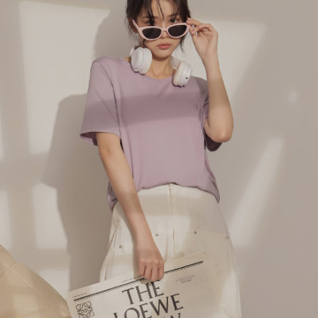
menyelesaikan pembayaran anda melalui salah satu saluran berikut: kod
kepada AFTEE dalam tempoh sama ada anda menerima pesanan.
bar kedai serbaneka, kedai runcit Taiwan Mobile, pemindahan bank,
付款後7-11取貨
JKOPay, atau iPASS MONEY.
Kedua, Sekatan Pembayaran
NT$60/pesanan | Penghantaran percuma untuk pesanan
1. Jumlah yang diperakui untuk pengguna kali pertama boleh sehingga
[Nota Penting]
NT$1,600 atau lebih
NT$10,000. Amaun diperakui sebenar yang diluluskan akan berdasarkan
keputusan pensijilan dan semakan oleh AFTEE.
Perkhidmatan ini disediakan oleh Taiwan Mobile Co., Ltd. (“Syarikat”),
宅配
2. Amaun perbelanjaan minimum mestilah lebih besar daripada NT$20.
yang membolehkan pelanggan membeli barangan atau perkhidmatan
3. Pada masa ini hanya tersedia untuk ahli Taiwan.
NT$100/pesanan | Penghantaran percuma untuk pesanan
melalui perkhidmatan ini pada masa transaksi. Hasil daripada pembelian
atau pembayaran ansuran akan dipindahkan oleh peniaga kepada
NT$2,500 atau lebih
Ketiga, Syarat Perkhidmatan
Syarikat, dan pelanggan hendaklah membuat pembayaran mengikut
Perkhidmatan AFTEE Beli Sekarang Bayar Kemudian disediakan oleh NP
perjanjian menggunakan sistem bil Syarikat.
國家/地區配送
Kadar Penghantaran
Taiwan, Inc. dan AFTEE akan membuat bil kepada pengguna. AFTEE
akan menggunakan data peribadi yang dikumpul (termasuk nama
Untuk memenuhi hubungan kontrak yang terjalin melalui persetujuan
pembeli, no. telefon, nama penerima, no. telefon, alamat penerima) untuk
penggunaan OP Pay Later, peniaga akan memberikan maklumat peribadi
penggunaan perkhidmatan. Sila rujuk kepada "Penyata Pengumpulan
anda (termasuk nama, nombor telefon, atau alamat) kepada Syarikat bagi
Data Peribadi, Pemprosesan, Penggunaan"
tujuan pengumpulan, pemprosesan dan penggunaan data yang
(https://aftee.tw/privacypolicy/
) untuk maklumat lanjut.
diperlukan untuk pengebilan ansuran, termasuk pengesahan,
pengesahan semula dan pembetulan.
Jumlah yang diperakui untuk pengguna kali pertama yang lulus
kelulusan boleh sehingga NT$10,000. Jika pengguna tidak membuat
Untuk terma perkhidmatan penuh, sila rujuk pautan berikut:
pembayaran dalam tempoh tersebut, yuran pembayaran lewat sebanyak
https://oppay.tw/userRule
" target="_blank" class="link revert-
20% setahun akan dikenakan. Pengguna bawah umur dikehendaki
style">https://oppay.tw/userRule
mendapatkan kebenaran daripada ibu bapa atau penjaga yang sah
untuk menggunakan AFTEE.
【Panduan Penggunaan Pembayaran Ansuran Gogo】