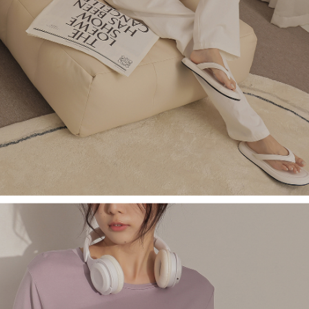
saluran lain.
【Nota Penting】
1. Perkhidmatan ini disediakan oleh "Taiwan Mobile Co., Ltd." untuk
membolehkan pengguna membeli produk atau perkhidmatan melalui
perkhidmatan ini semasa transaksi, dan kedai akan menyerahkan hak
tuntutan harga jual/beli ansuran kepada syarikat ini untuk membayar bil
menggunakan bil syarikat ini.
2. Berdasarkan tujuan kontrak persetujuan pembayaran menggunakan
"Pembayaran Ansuran Gogo", kedai akan memberikan maklumat peribadi
anda (termasuk nama, telefon atau alamat) kepada Taiwan Mobile untuk
pengumpulan, pemprosesan dan penggunaan, untuk pengesahan,
semakan dan pembetulan data yang diperlukan untuk bil ansuran oleh
Taiwan Mobile.
3. Sila baca syarat perkhidmatan pengguna secara lengkap melalui
pautan berikut: https://oppay.tw/userRule