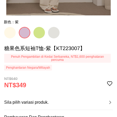
顏色：紫
糖果色系短袖T恤-紫【KT223007】
Penuh Pengambilan di Kedai Serbaneka, NT$1,600 penghataran
percuma
Penghantaran Negara/Wilayah
NT$640
NT$349
Sila pilih variasi produk.