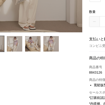
数量
支払いと
コンビニ受
お支払い
商品の特
クレジット
商品番号
8843126
コンビニ
商品の特
LINE Pay
寬鬆版
Apple Pay
セールス
*訂購前
JKOPAY
*內搭褲