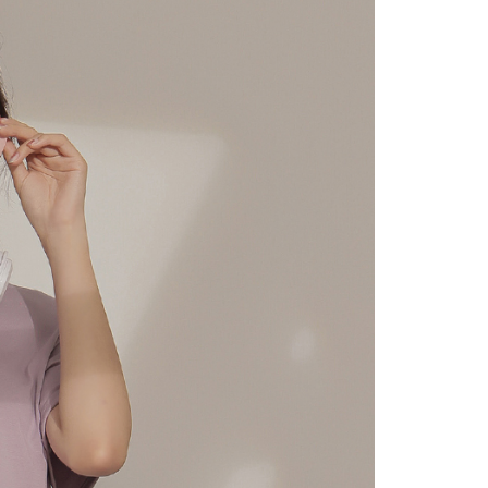
の処理、利用について疑問がある、または関連する法律の権利
たい場合は、ネットプロテクションズ
rotections.co.jp
にご連絡ください。上記に示した個人情報
購入注文書とあわせてAFTEEにご提供いただく、または
にあなたの個人情報の収集、処理、利用を許可することににご同
けない場合は、当サービスを選択しないでください。