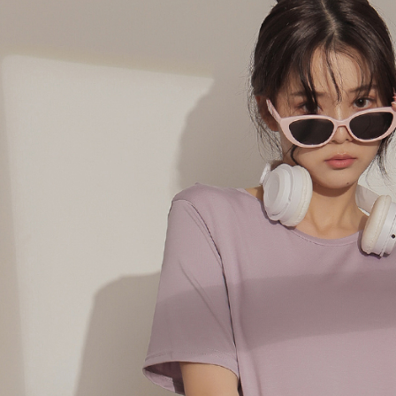
個人情報
を行使し
cs_tw@netp
を、必要な
AFTEE
意いただ