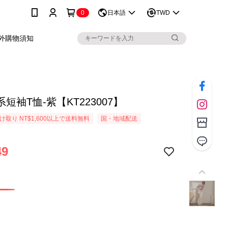
0
日本語
TWD
外購物須知
短袖T恤-紫【KT223007】
取り NT$1,600以上で送料無料
国・地域配送
49