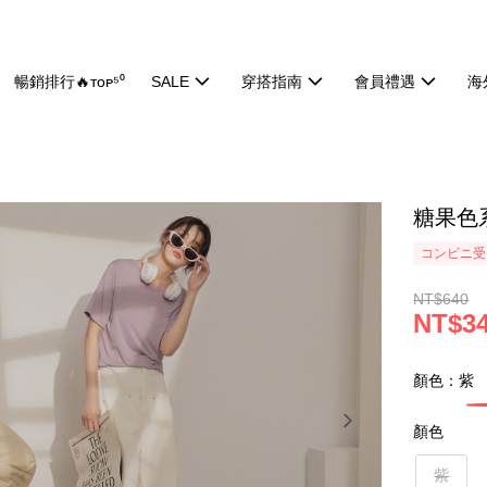
暢銷排行🔥ᴛᴏᴘ⁵⁰
SALE
穿搭指南
會員禮遇
海
糖果色系
コンビニ受け
NT$640
NT$3
顏色：紫
顏色
紫