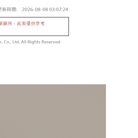
を選択できます。
勿下單(付取)
されます。AFTEEで注文すると、商品を受け取るまで支払い
長できますが、商品を期限内に受け取れない場合があります
$10,000
項】
約商品や商品到着日が比較的遅い商品）。そのため、商品到着
ービスは「台湾大哥大株式会社」（以下「当社」といいます）に
わらず、AFTEEで指定された期限内にお支払いください。
付款
供され、ユーザーが取引時に本サービスを通じて商品やサービ
できるようにし、店舗が売買／分割払い売買の債権を当社に譲
い限度額
$60、NT$1,800以上で送料無料
、契約に基づいて当社の請求書で帳款を支払うことになりま
AFTEEを ご利用の際に、認証結果及び当社の審査の結果に基づ
額が設定されます。
1取貨
 Pay Later」を利用する契約関係の目的から、店舗はあなたの個
は最低NT$20です。
$60、NT$1,600以上で送料無料
名前、電話または住所を含む）を台湾大哥大に提供し、収集、
台湾の会員のみご利用いただけます。
び利用するために、当社があなた本人と分割請求書に必要な情
、照合および修正を行います。
約「AFTEE代金後払い」（以下当サービスという）はネット
なユーザーサービス規約については、以下のリンクを参照してく
ョンズ（以下 AFTEE という）が提供し、AFTEEが代金を徴収
$100、NT$2,500以上で送料無料
tps://oppay.tw/userRule
当サービスご利用の際に提供しなければならない個人情報（注
名、電話番号、受取人の氏名、電話番号、受取人住所を含むが
配送
送料を確認
ない）は、AFTEEに渡され当サービスで必要な範囲内で利用
AFTEEの個人情報の収集、処理、利用について、詳細は
公式ホームページの『個人情報の収集、処理及び利用に関する声
参照ください（
https://aftee.tw/privacypolicy/
）。
の初回ご利用の際に、審査を通過すれば、最高額がNT$10,000に
支払い期限を過ぎた場合、その金額に基づいて年利20%の遅
が加算されます。未成年の利用者は、事前に法定代理人または
意を得ればAFTEEをご利用いただけます。