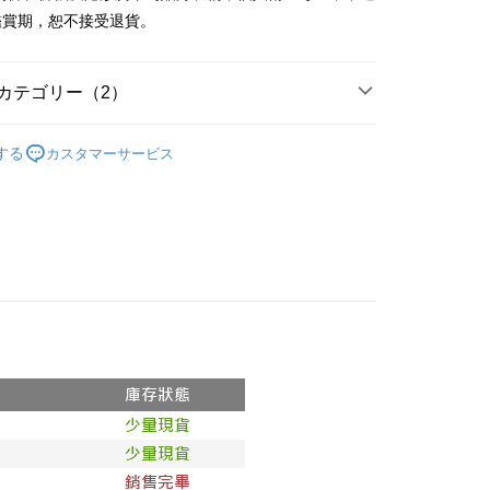
y
鑑賞期，恕不接受退貨。
ter
カテゴリー（2）
 Later 使用説明】
代金後払い
ービスは台湾大哥大によって提供され、台湾大哥大のユーザーは
の人気商品
請なしで即時に利用可能です。
する
カスタマーサービス
方法で「OP Pay Later」を選択すると、注文が成立した後に自
◖ T-SHIRT ◗
TEE代金後払いについて
 Pay Later の取引プロセスに移行し、携帯番号を確認後、分割
い方法でAFTEE代金後払いを選択すると、携帯電話認証ウィン
数や支払い期限を選択し、支払いを確認すると取引が完了しま
示されます。
で認証してお支払い手続を進めてください。
の承認額、分割回数および費用については、後続の取引確認ペー
るときのお支払いは不要です。商品はご指定の住所に配送されま
とします。
成立後30分以内に確認取引を行わない場合や審査が通過しない場
が完了すると、携帯に支払い通知のSMSが届きます。アプリ会
付款
は自動的にキャンセルされます。「転専審査」に未通過の状況
、AFTEE アプリプッシュ通知が届きます。
た場合は、システムの評価基準に達していないことを意味し、
$60、NT$1,800以上で送料無料
け取り時のお支払いは不要です。商品を確かめてから、SMSま
についての説明はいたしかねます。
の通知に従って、4大コンビニ、またはATM/オンラインバンキ
家取貨
支払いください。
$60、NT$1,600以上で送料無料
方法の説明】
限は最短で 14 日以内ですので、ご注意ください。AFTEE ア
いの金額は電信請求書に統合されず、「OP Pay Later」は毎月
ンロードして AFTEE 会員になるとお支払い期限を最長 45 日
請勿下單
に支払いリマインダーのSMSを送信します。
延長できます。
Sのリンクを通じて請求書を開いた後、「コンビニバーコード／台
$10,000
舗／銀行振込／街口支払い／iPASS MONEY」などのチャネル
は、ショップが請求した期日と、AFTEEで延長できる日数を