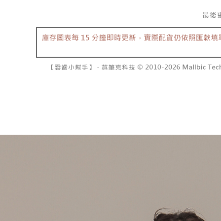
で支払い
已關閉，請
もとに計算
期限を延
配送毎にNT
【注意事
（例：予
1. 本サ
の有無に関
7-11取貨
よって提
スを購入
二、支払
配送毎にNT
渡した後
1.初回 
す。
き、限度
付款後7-1
2. 「OP
2.決済金額
配送毎にNT
人情報（
3.現在、
処理およ
宅配
報の確認
三、利用規
3. 完全
プロテクシ
配送毎にNT
ださい：
ht
します。
文者の氏
國家/地區
これに限ら
されます。
AFTEE
明』をご
AFTEE
なります。
延滞納金
後見人の同