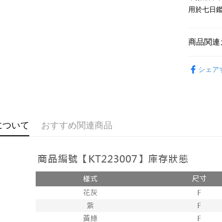
Google Pa
用於七日
OP Pay La
説明
商品関連
【OP Pay
AFTEE
1. 本サ
おすすめ
追加の申
説明
シェア
2. 支払い
【上衣】
一、 AF
ATM払い
動的に OP
1.お支払
払いの回
ドウが表
す。
2.SMS
3. 実際
3.注文す
配送方法
ジを基準
す。
について
おすすめ関連商品
4. 注文
4.ご注文
全家取貨
合、注文
員の場合は
が発生し
配送毎にNT
5.商品受
評価内容
たはアプリ
付款後全
ングでお
配送毎にNT
【支払い
代金納付期
1. 分割払
プリをダウ
已關閉，
の締め日後
以内まで
2. SM
配送毎にNT
湾大直営店
お支払期限