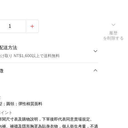
履歴
を削除する
配送方法
け取り NT$1,600以上で送料無料
方法
徴
カード1回払い
店頭代金引換
徴
型；圓領；彈性棉質面料
ポイント
請詳閱尺寸表及購物說明，下單後即代表同意賣場規定。
、內褲、褲襪及隱形胸罩為貼身衣物，個人衛生考量，不適