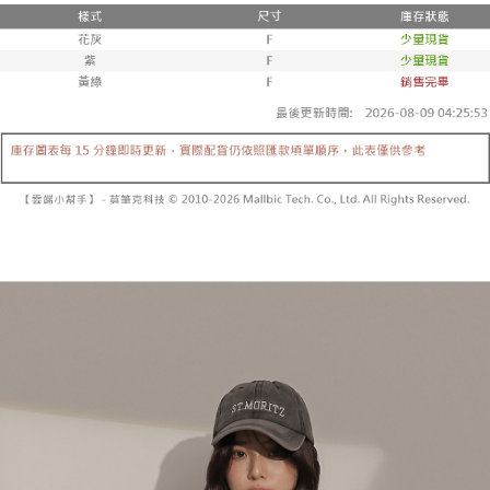
２．便利：只要手機號碼，簡訊認證，即可結帳。
法說明評估內容。
３．安心：先確認商品／服務後，再付款。
全家取貨付款
【繳款方式說明】
1.分期款項不併入電信帳單，「大哥付你分期」於每月結算日後寄送繳費提
每筆NT$60，滿NT$1,800(含以上)免運費
【「AFTEE先享後付」結帳流程】
醒簡訊。
１．於結帳方式選擇「AFTEE先享後付」後，將跳轉至「AFTEE先享後付」
2.透過簡訊連結打開帳單後，可選擇「超商條碼／台灣大直營門市／銀行轉
付款後全家取貨
結帳頁面，進行簡訊認證並確認金額後，即可完成結帳。
帳／街口支付／iPASS MONEY」等通路繳費。
２．訂單成立數日內，您將收到繳費通知簡訊。
每筆NT$60，滿NT$1,600(含以上)免運費
３．收到繳費通知簡訊後14天內，點擊此簡訊中的連結，可透過四大超商／
【注意事項】
ATM／網路銀行／等多元方式進行付款，方視為交易完成。
已關閉，請勿下單
1.本服務係由「台灣大哥大股份有限公司」（以下簡稱本公司）所提供，讓
※ 請注意：結帳手續完成當下不需立刻繳費，但若您需要取消訂單，請聯絡
用戶於交易時，得透過本服務購買商品或服務，並由商店將買賣／分期付款
每筆NT$10,000
購買商品的店家。未經商家同意取消之訂單仍視為有效，需透過AFTEE先享
買賣價金債權讓與本公司後，依約使用本公司帳單繳交帳款。
後付繳納相關費用。
2.基於同意付款使用「大哥付你分期」之契約關係目的，商店將以您的個人
已關閉，請勿下單(付取)
※ 交易是否成功請以「AFTEE先享後付 」之結帳頁面顯示為準，若有關於
資料（包含姓名、電話或地址）提供予台灣大哥大進項蒐集、處理及利用，
是否繳費成功／繳費後需取消欲退款等相關疑問，請聯繫「AFTEE先享後付
每筆NT$10,000
由本公司與您本人進行分期帳單所需資料之確認、核對及更正。
客戶支援中心」
https://netprotections.freshdesk.com/support/home
3.完整用戶服務條款，請詳閱以下連結：
https://oppay.tw/userRule
7-11取貨付款
【注意事項】
１．透過由恩沛科技股份有限公司提供之「AFTEE先享後付」服務完成之交
每筆NT$60，滿NT$1,800(含以上)免運費
易，需依本服務之必要範圍內提供個人資料，並將交易相關給付款項請求債
權轉讓予恩沛科技股份有限公司。
付款後7-11取貨
２．關於個人資料處理事宜，請瀏覽以下網址：
每筆NT$60，滿NT$1,600(含以上)免運費
https://aftee.tw/terms/#terms3
３．未成年的使用者請事先徵得法定代理人或監護人之同意方可使用
宅配
「AFTEE先享後付」，若未經同意申辦者引起之損失，本公司不負相關責
任。
每筆NT$100，滿NT$2,500(含以上)免運費