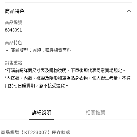
付款方式
商品特色
信用卡一次付款
商品編號
超商取貨付款
8843091
LINE Pay
商品特色
Apple Pay
寬鬆版型；圓領；彈性棉質面料
街口支付
銷售重點
*訂購前請詳閱尺寸表及購物說明，下單後即代表同意賣場規定。
Google Pay
*內搭褲、內褲、褲襪及隱形胸罩為貼身衣物，個人衛生考量，不適
大哥付你分期
用於七日鑑賞期，恕不接受退貨。
相關說明
【大哥付你分期使用說明】
AFTEE先享後付
1.本服務由台灣大哥大提供，台灣大哥大用戶可立即使用無須另外申請。
2.付款方式選擇「大哥付你分期」，訂單成立後會自動跳轉到大哥付的交易
相關說明
詳細說明
相關推薦
流程，驗證手機門號後，選擇欲分期的期數、繳款截止日，確認付款後即完
【關於「AFTEE先享後付」】
成交易。
ATM付款
AFTEE先享後付是「在收到商品之後才付款」的支付方式。 讓您購物簡單
3.實際核准額度、可分期數及費用金額請依後續交易確認頁面所載為準。
便利好安心！
4.訂單成立30分鐘內，如未前往確認交易或遇審核未通過，訂單將自動取
１．簡單：不需註冊會員、不需綁卡、不需儲值。
運送方式
消。如遇「轉專審核」未通過狀況，表示未達大哥付你分期系統評分，恕無