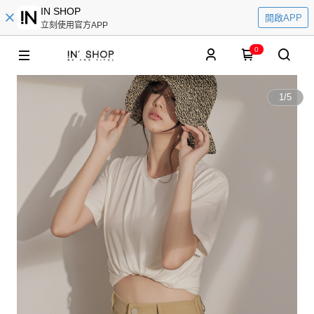
IN SHOP
開啟APP
立刻使用官方APP
0
1
/
5