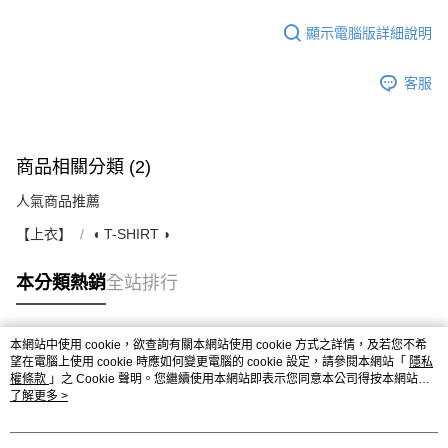
顯示電腦版詳細說明
客服
商品相關分類 (2)
人氣商品推薦
【上衣】
◖ T-SHIRT ◗
本分類熱銷
全站排行
本網站中使用 cookie，欲查詢有關本網站使用 cookie 方式之詳情，及若您不希
熱門標籤
望在電腦上使用 cookie 時應如何變更電腦的 cookie 設定，請參閱本網站「
隱私
權條款
」之 Cookie 聲明。您繼續使用本網站即表示您同意本公司得按本網站使
用條款之 Cookie 聲明使用 cookie。
了解更多 >