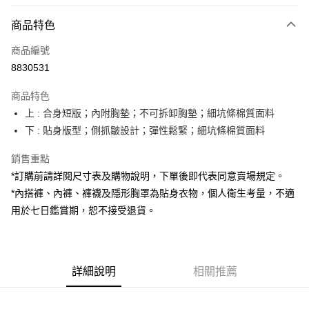
付款方式
商品特色
信用卡一次付款
商品編號
超商取貨付款
8830531
LINE Pay
商品特色
Apple Pay
上 : 合身短版；內附胸墊；不可拆卸胸墊；細坑條棉質面料
下 : 貼身版型；側抓皺設計；彈性鬆緊；細坑條棉質面料
街口支付
銷售重點
Google Pay
*訂購前請詳閱尺寸表及購物說明，下單後即代表同意賣場規定。
大哥付你分期
*內搭褲、內褲、褲襪及隱形胸罩為貼身衣物，個人衛生考量，不適
相關說明
用於七日鑑賞期，恕不接受退貨。
【大哥付你分期使用說明】
AFTEE先享後付
1.本服務由台灣大哥大提供，台灣大哥大用戶可立即使用無須另外申請。
2.付款方式選擇「大哥付你分期」，訂單成立後會自動跳轉到大哥付的交易
相關說明
流程，驗證手機門號後，選擇欲分期的期數、繳款截止日，確認付款後即完
【關於「AFTEE先享後付」】
成交易。
詳細說明
相關推薦
ATM付款
AFTEE先享後付是「在收到商品之後才付款」的支付方式。 讓您購物簡單
3.實際核准額度、可分期數及費用金額請依後續交易確認頁面所載為準。
便利好安心！
4.訂單成立30分鐘內，如未前往確認交易或遇審核未通過，訂單將自動取
１．簡單：不需註冊會員、不需綁卡、不需儲值。
運送方式
消。如遇「轉專審核」未通過狀況，表示未達大哥付你分期系統評分，恕無