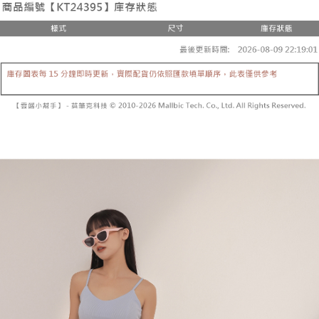
２．便利：只要手機號碼，簡訊認證，即可結帳。
法說明評估內容。
３．安心：先確認商品／服務後，再付款。
全家取貨付款
【繳款方式說明】
1.分期款項不併入電信帳單，「大哥付你分期」於每月結算日後寄送繳費提
每筆NT$60，滿NT$1,800(含以上)免運費
【「AFTEE先享後付」結帳流程】
醒簡訊。
１．於結帳方式選擇「AFTEE先享後付」後，將跳轉至「AFTEE先享後付」
2.透過簡訊連結打開帳單後，可選擇「超商條碼／台灣大直營門市／銀行轉
付款後全家取貨
結帳頁面，進行簡訊認證並確認金額後，即可完成結帳。
帳／街口支付／iPASS MONEY」等通路繳費。
２．訂單成立數日內，您將收到繳費通知簡訊。
每筆NT$60，滿NT$1,600(含以上)免運費
３．收到繳費通知簡訊後14天內，點擊此簡訊中的連結，可透過四大超商／
【注意事項】
ATM／網路銀行／等多元方式進行付款，方視為交易完成。
已關閉，請勿下單
1.本服務係由「台灣大哥大股份有限公司」（以下簡稱本公司）所提供，讓
※ 請注意：結帳手續完成當下不需立刻繳費，但若您需要取消訂單，請聯絡
用戶於交易時，得透過本服務購買商品或服務，並由商店將買賣／分期付款
每筆NT$10,000
購買商品的店家。未經商家同意取消之訂單仍視為有效，需透過AFTEE先享
買賣價金債權讓與本公司後，依約使用本公司帳單繳交帳款。
後付繳納相關費用。
2.基於同意付款使用「大哥付你分期」之契約關係目的，商店將以您的個人
已關閉，請勿下單(付取)
※ 交易是否成功請以「AFTEE先享後付 」之結帳頁面顯示為準，若有關於
資料（包含姓名、電話或地址）提供予台灣大哥大進項蒐集、處理及利用，
是否繳費成功／繳費後需取消欲退款等相關疑問，請聯繫「AFTEE先享後付
每筆NT$10,000
由本公司與您本人進行分期帳單所需資料之確認、核對及更正。
客戶支援中心」
https://netprotections.freshdesk.com/support/home
3.完整用戶服務條款，請詳閱以下連結：
https://oppay.tw/userRule
7-11取貨付款
【注意事項】
１．透過由恩沛科技股份有限公司提供之「AFTEE先享後付」服務完成之交
每筆NT$60，滿NT$1,800(含以上)免運費
易，需依本服務之必要範圍內提供個人資料，並將交易相關給付款項請求債
權轉讓予恩沛科技股份有限公司。
付款後7-11取貨
２．關於個人資料處理事宜，請瀏覽以下網址：
每筆NT$60，滿NT$1,600(含以上)免運費
https://aftee.tw/terms/#terms3
３．未成年的使用者請事先徵得法定代理人或監護人之同意方可使用
宅配
「AFTEE先享後付」，若未經同意申辦者引起之損失，本公司不負相關責
任。
每筆NT$100，滿NT$2,500(含以上)免運費