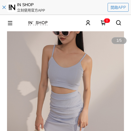
IN SHOP
開啟APP
立刻使用官方APP
0
1
/
5