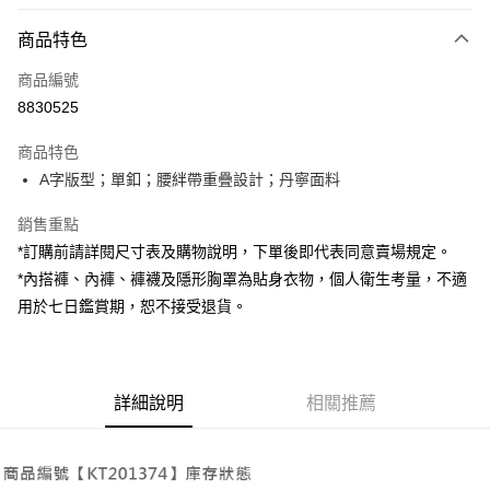
付款方式
商品特色
信用卡一次付款
商品編號
超商取貨付款
8830525
LINE Pay
商品特色
Apple Pay
A字版型；單釦；腰絆帶重疊設計；丹寧面料
街口支付
銷售重點
*訂購前請詳閱尺寸表及購物說明，下單後即代表同意賣場規定。
Google Pay
*內搭褲、內褲、褲襪及隱形胸罩為貼身衣物，個人衛生考量，不適
大哥付你分期
用於七日鑑賞期，恕不接受退貨。
相關說明
【大哥付你分期使用說明】
AFTEE先享後付
1.本服務由台灣大哥大提供，台灣大哥大用戶可立即使用無須另外申請。
2.付款方式選擇「大哥付你分期」，訂單成立後會自動跳轉到大哥付的交易
相關說明
詳細說明
相關推薦
流程，驗證手機門號後，選擇欲分期的期數、繳款截止日，確認付款後即完
【關於「AFTEE先享後付」】
成交易。
ATM付款
AFTEE先享後付是「在收到商品之後才付款」的支付方式。 讓您購物簡單
3.實際核准額度、可分期數及費用金額請依後續交易確認頁面所載為準。
便利好安心！
4.訂單成立30分鐘內，如未前往確認交易或遇審核未通過，訂單將自動取
１．簡單：不需註冊會員、不需綁卡、不需儲值。
運送方式
消。如遇「轉專審核」未通過狀況，表示未達大哥付你分期系統評分，恕無