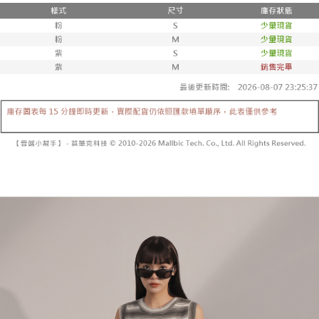
２．便利：只要手機號碼，簡訊認證，即可結帳。
法說明評估內容。
３．安心：先確認商品／服務後，再付款。
全家取貨付款
【繳款方式說明】
1.分期款項不併入電信帳單，「大哥付你分期」於每月結算日後寄送繳費提
每筆NT$60，滿NT$1,800(含以上)免運費
【「AFTEE先享後付」結帳流程】
醒簡訊。
１．於結帳方式選擇「AFTEE先享後付」後，將跳轉至「AFTEE先享後付」
2.透過簡訊連結打開帳單後，可選擇「超商條碼／台灣大直營門市／銀行轉
付款後全家取貨
結帳頁面，進行簡訊認證並確認金額後，即可完成結帳。
帳／街口支付／iPASS MONEY」等通路繳費。
２．訂單成立數日內，您將收到繳費通知簡訊。
每筆NT$60，滿NT$1,600(含以上)免運費
３．收到繳費通知簡訊後14天內，點擊此簡訊中的連結，可透過四大超商／
【注意事項】
ATM／網路銀行／等多元方式進行付款，方視為交易完成。
已關閉，請勿下單
1.本服務係由「台灣大哥大股份有限公司」（以下簡稱本公司）所提供，讓
※ 請注意：結帳手續完成當下不需立刻繳費，但若您需要取消訂單，請聯絡
用戶於交易時，得透過本服務購買商品或服務，並由商店將買賣／分期付款
每筆NT$10,000
購買商品的店家。未經商家同意取消之訂單仍視為有效，需透過AFTEE先享
買賣價金債權讓與本公司後，依約使用本公司帳單繳交帳款。
後付繳納相關費用。
2.基於同意付款使用「大哥付你分期」之契約關係目的，商店將以您的個人
已關閉，請勿下單(付取)
※ 交易是否成功請以「AFTEE先享後付 」之結帳頁面顯示為準，若有關於
資料（包含姓名、電話或地址）提供予台灣大哥大進項蒐集、處理及利用，
是否繳費成功／繳費後需取消欲退款等相關疑問，請聯繫「AFTEE先享後付
每筆NT$10,000
由本公司與您本人進行分期帳單所需資料之確認、核對及更正。
客戶支援中心」
https://netprotections.freshdesk.com/support/home
3.完整用戶服務條款，請詳閱以下連結：
https://oppay.tw/userRule
7-11取貨付款
【注意事項】
１．透過由恩沛科技股份有限公司提供之「AFTEE先享後付」服務完成之交
每筆NT$60，滿NT$1,800(含以上)免運費
易，需依本服務之必要範圍內提供個人資料，並將交易相關給付款項請求債
權轉讓予恩沛科技股份有限公司。
付款後7-11取貨
２．關於個人資料處理事宜，請瀏覽以下網址：
每筆NT$60，滿NT$1,600(含以上)免運費
https://aftee.tw/terms/#terms3
３．未成年的使用者請事先徵得法定代理人或監護人之同意方可使用
宅配
「AFTEE先享後付」，若未經同意申辦者引起之損失，本公司不負相關責
任。
每筆NT$100，滿NT$2,500(含以上)免運費