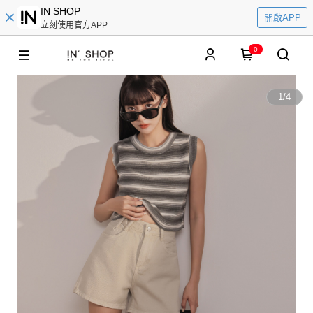
IN SHOP
開啟APP
立刻使用官方APP
0
1
/
4