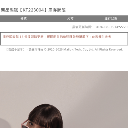
２．便利：只要手機號碼，簡訊認證，即可結帳。
法說明評估內容。
３．安心：先確認商品／服務後，再付款。
全家取貨付款
【繳款方式說明】
1.分期款項不併入電信帳單，「大哥付你分期」於每月結算日後寄送繳費提
每筆NT$60，滿NT$1,800(含以上)免運費
【「AFTEE先享後付」結帳流程】
醒簡訊。
１．於結帳方式選擇「AFTEE先享後付」後，將跳轉至「AFTEE先享後付」
2.透過簡訊連結打開帳單後，可選擇「超商條碼／台灣大直營門市／銀行轉
付款後全家取貨
結帳頁面，進行簡訊認證並確認金額後，即可完成結帳。
帳／街口支付／iPASS MONEY」等通路繳費。
２．訂單成立數日內，您將收到繳費通知簡訊。
每筆NT$60，滿NT$1,600(含以上)免運費
３．收到繳費通知簡訊後14天內，點擊此簡訊中的連結，可透過四大超商／
【注意事項】
ATM／網路銀行／等多元方式進行付款，方視為交易完成。
已關閉，請勿下單
1.本服務係由「台灣大哥大股份有限公司」（以下簡稱本公司）所提供，讓
※ 請注意：結帳手續完成當下不需立刻繳費，但若您需要取消訂單，請聯絡
用戶於交易時，得透過本服務購買商品或服務，並由商店將買賣／分期付款
每筆NT$10,000
購買商品的店家。未經商家同意取消之訂單仍視為有效，需透過AFTEE先享
買賣價金債權讓與本公司後，依約使用本公司帳單繳交帳款。
後付繳納相關費用。
2.基於同意付款使用「大哥付你分期」之契約關係目的，商店將以您的個人
已關閉，請勿下單(付取)
※ 交易是否成功請以「AFTEE先享後付 」之結帳頁面顯示為準，若有關於
資料（包含姓名、電話或地址）提供予台灣大哥大進項蒐集、處理及利用，
是否繳費成功／繳費後需取消欲退款等相關疑問，請聯繫「AFTEE先享後付
每筆NT$10,000
由本公司與您本人進行分期帳單所需資料之確認、核對及更正。
客戶支援中心」
https://netprotections.freshdesk.com/support/home
3.完整用戶服務條款，請詳閱以下連結：
https://oppay.tw/userRule
7-11取貨付款
【注意事項】
１．透過由恩沛科技股份有限公司提供之「AFTEE先享後付」服務完成之交
每筆NT$60，滿NT$1,800(含以上)免運費
易，需依本服務之必要範圍內提供個人資料，並將交易相關給付款項請求債
權轉讓予恩沛科技股份有限公司。
付款後7-11取貨
２．關於個人資料處理事宜，請瀏覽以下網址：
每筆NT$60，滿NT$1,600(含以上)免運費
https://aftee.tw/terms/#terms3
３．未成年的使用者請事先徵得法定代理人或監護人之同意方可使用
宅配
「AFTEE先享後付」，若未經同意申辦者引起之損失，本公司不負相關責
任。
每筆NT$100，滿NT$2,500(含以上)免運費