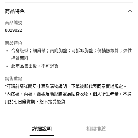
付款方式
商品特色
信用卡一次付款
商品編號
超商取貨付款
8829822
LINE Pay
商品特色
Apple Pay
合身版型；細肩帶；內附胸墊；可拆卸胸墊；側抽皺設計；彈性
棉質面料
街口支付
此商品售出後，不可退貨
Google Pay
銷售重點
大哥付你分期
*訂購前請詳閱尺寸表及購物說明，下單後即代表同意賣場規定。
相關說明
*內搭褲、內褲、褲襪及隱形胸罩為貼身衣物，個人衛生考量，不適
【大哥付你分期使用說明】
用於七日鑑賞期，恕不接受退貨。
AFTEE先享後付
1.本服務由台灣大哥大提供，台灣大哥大用戶可立即使用無須另外申請。
2.付款方式選擇「大哥付你分期」，訂單成立後會自動跳轉到大哥付的交易
相關說明
流程，驗證手機門號後，選擇欲分期的期數、繳款截止日，確認付款後即完
【關於「AFTEE先享後付」】
成交易。
ATM付款
AFTEE先享後付是「在收到商品之後才付款」的支付方式。 讓您購物簡單
3.實際核准額度、可分期數及費用金額請依後續交易確認頁面所載為準。
便利好安心！
詳細說明
相關推薦
4.訂單成立30分鐘內，如未前往確認交易或遇審核未通過，訂單將自動取
１．簡單：不需註冊會員、不需綁卡、不需儲值。
運送方式
消。如遇「轉專審核」未通過狀況，表示未達大哥付你分期系統評分，恕無