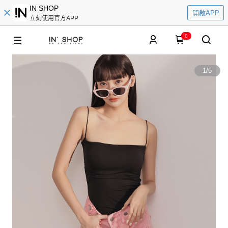
IN SHOP
開啟APP
立刻使用官方APP
0
1
/
5