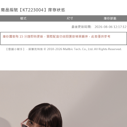
3. 訂單確認後不需事先繳費，商品會配送至您的指定地址。
消。如遇 “转专审核”未通过状况，表示未达系统评分，恕无法说明评估内
4. 下訂完成後，您的手機會收到一封繳費通知簡訊，APP會員則會收到
全家取貨付款
容。
AFTEE APP推播通知。
【缴款方式说明】
每笔NT$60，满NT$1,800(含以上)免运费
5. 收到商品當下無需繳費，確認無誤後，請再利用繳費通知簡訊或AFTEE
1. 分期款项不并入电信账单，“大哥付你分期”于每月结算日后寄送缴费提醒
APP於四大便利商店‧ATM/網銀等方式進行付款。
短信。
付款後全家取貨
2. 通过短信链接打开账单后，可选择 “超商条码／台湾大直营门市／银行转
請留意繳費期限為 14 天。唯有下載 AFTEE App 成為 AFTEE 會員者方能享
每笔NT$60，满NT$1,600(含以上)免运费
账／街口支付／iPASS MONEY”等通路缴费。
有最長 45 天內付款之服務。
已關閉，請勿下單
【注意事项】
繳費期限，為商家向您請款的時間，再加上使用AFTEE可延長的天數所計算
1. 本服务系由 “台湾大哥大股份有限公司”所提供，让用户于交易时，得通过
每笔NT$10,000
出。使用AFTEE下訂可以延長您收到商品前的繳費天數，但無法保證一定能
本服务购买商品或服务，并由商店将买卖／分期付款买卖价金债权让与本公
夠在期限內收到商品(例如:預購商品或預計到貨時間較長者)。因此無論收到
司后，依约使用本公司账单缴交账款。
已關閉，請勿下單(付取)
商品與否，仍需要請您在AFTEE規定的時間內完成繳費。
2. 基于同意付款使用 “大哥付你分期”之契约关系目的，商店将以您的个人资
每笔NT$10,000
料（包含姓名、电话或地址）提供予台湾大哥大进项收集、处理及利用，由
二、付款限制
台湾大哥大与本人进行分期账单所需资料之确认、核对及更正。
1. 初次使用 AFTEE 時，將依認證結果及本公司審查結果，核予每個人不同
7-11取貨付款
3. 完整用户服务条款，请详阅以下链接：
https://oppay.tw/userRule
之上限額度
2. 結帳金額須大於NT$30
每笔NT$60，满NT$1,800(含以上)免运费
3. 目前僅支援台灣會員
付款後7-11取貨
三、聲明條款
每笔NT$60，满NT$1,600(含以上)免运费
「AFTEE先享後付」(下稱本服務)乃由恩沛科技股份有限公司(下稱 AFTEE )
所提供，並由 AFTEE 向您收取款項。因使用本服務所須提供之個人資料(包
宅配
含但不限於訂購人姓名、電話，收件人姓名、電話、收件地址)，將交付予
AFTEE 於本服務必要服務範圍內運用。關於 AFTEE 對於個人資料之蒐集、
每笔NT$100，满NT$2,500(含以上)免运费