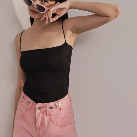
處理、利用，詳參 AFTEE 官網之『個人資料蒐集、處理及利用告知聲明』
（
https://aftee.tw/privacypolicy/
）。
國家/地區配送
查看运费
若款項超過繳費期限，將根據當次的金額加收年利率 16% 的逾期滯納金。
未成年的使用者，請事先徵得法定代理人或監護人之同意方可使用
AFTEE。
若您對於個人資料之處理、利用有任何疑問，或欲行使相關法律權利，請聯
繫恩沛科技股份有限公司。若您不同意我們將上開所示之個人資料，連同必
要之購買訂單資訊提供予 AFTEE ，或讓 AFTEE 蒐集處理利用您的個人資
料，請勿選用本服務。