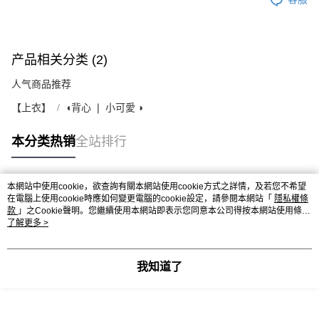
产品相关分类 (2)
人气商品推荐
【上衣】
◖背心 ❘ 小可愛 ◗
本分类热销
全站排行
本網站中使用cookie，欲查詢有關本網站使用cookie方式之詳情，及若您不希望
热门标签
在電腦上使用cookie時應如何變更電腦的cookie設定，請參閱本網站「
隱私權條
款
」之Cookie聲明。您繼續使用本網站即表示您同意本公司得按本網站使用條款
之Cookie聲明使用cookie。
了解更多 >
我知道了