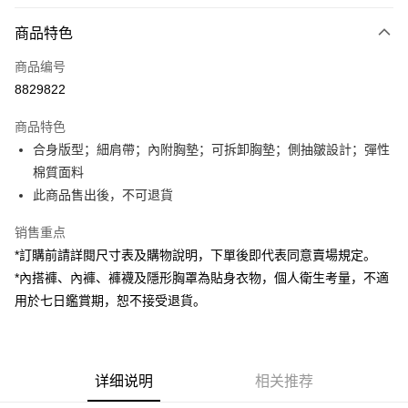
付款方式
商品特色
信用卡一次付款
商品编号
超商取货付款
8829822
LINE Pay
商品特色
Apple Pay
合身版型；細肩帶；內附胸墊；可拆卸胸墊；側抽皺設計；彈性
棉質面料
街口支付
此商品售出後，不可退貨
Google Pay
销售重点
大哥付你分期
*訂購前請詳閱尺寸表及購物說明，下單後即代表同意賣場規定。
相关说明
*內搭褲、內褲、褲襪及隱形胸罩為貼身衣物，個人衛生考量，不適
【大哥付你分期使用说明】
用於七日鑑賞期，恕不接受退貨。
AFTEE先享后付
1. 本服务由台湾大哥大提供，电信用户可立即使用无须另外申请。（限个人
月租型门号，不开放公司户及预付卡使用）
相关说明
2. 付款方式选择 “大哥付你分期”，订单成立后会自动跳转到大哥付的交易流
一、關於 AFTEE先享後付
程，验证手机门号后，选择欲分期的期数、缴款截止日，确认付款后即完成
ATM付款
1. 於付款方式選擇AFTEE先享後付，將跳出AFTEE先享後付手機驗證視
交易。
窗。
详细说明
相关推荐
3. 实际核准额度、可分期数及费用金额请依后续交易确认页面所载为准。
2. 進行簡訊驗證之後，即可完成結帳手續。
运送方式
4. 订单成立30分钟内，如未前往确认交易或遇审核未通过，订单将自动取