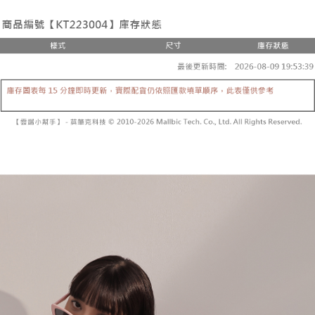
２．便利：只要手機號碼，簡訊認證，即可結帳。
法說明評估內容。
３．安心：先確認商品／服務後，再付款。
全家取貨付款
【繳款方式說明】
1.分期款項不併入電信帳單，「大哥付你分期」於每月結算日後寄送繳費提
每筆NT$60，滿NT$1,800(含以上)免運費
【「AFTEE先享後付」結帳流程】
醒簡訊。
１．於結帳方式選擇「AFTEE先享後付」後，將跳轉至「AFTEE先享後付」
2.透過簡訊連結打開帳單後，可選擇「超商條碼／台灣大直營門市／銀行轉
付款後全家取貨
結帳頁面，進行簡訊認證並確認金額後，即可完成結帳。
帳／街口支付／iPASS MONEY」等通路繳費。
２．訂單成立數日內，您將收到繳費通知簡訊。
每筆NT$60，滿NT$1,600(含以上)免運費
３．收到繳費通知簡訊後14天內，點擊此簡訊中的連結，可透過四大超商／
【注意事項】
ATM／網路銀行／等多元方式進行付款，方視為交易完成。
已關閉，請勿下單
1.本服務係由「台灣大哥大股份有限公司」（以下簡稱本公司）所提供，讓
※ 請注意：結帳手續完成當下不需立刻繳費，但若您需要取消訂單，請聯絡
用戶於交易時，得透過本服務購買商品或服務，並由商店將買賣／分期付款
每筆NT$10,000
購買商品的店家。未經商家同意取消之訂單仍視為有效，需透過AFTEE先享
買賣價金債權讓與本公司後，依約使用本公司帳單繳交帳款。
後付繳納相關費用。
2.基於同意付款使用「大哥付你分期」之契約關係目的，商店將以您的個人
已關閉，請勿下單(付取)
※ 交易是否成功請以「AFTEE先享後付 」之結帳頁面顯示為準，若有關於
資料（包含姓名、電話或地址）提供予台灣大哥大進項蒐集、處理及利用，
是否繳費成功／繳費後需取消欲退款等相關疑問，請聯繫「AFTEE先享後付
每筆NT$10,000
由本公司與您本人進行分期帳單所需資料之確認、核對及更正。
客戶支援中心」
https://netprotections.freshdesk.com/support/home
3.完整用戶服務條款，請詳閱以下連結：
https://oppay.tw/userRule
7-11取貨付款
【注意事項】
１．透過由恩沛科技股份有限公司提供之「AFTEE先享後付」服務完成之交
每筆NT$60，滿NT$1,800(含以上)免運費
易，需依本服務之必要範圍內提供個人資料，並將交易相關給付款項請求債
權轉讓予恩沛科技股份有限公司。
付款後7-11取貨
２．關於個人資料處理事宜，請瀏覽以下網址：
每筆NT$60，滿NT$1,600(含以上)免運費
https://aftee.tw/terms/#terms3
３．未成年的使用者請事先徵得法定代理人或監護人之同意方可使用
宅配
「AFTEE先享後付」，若未經同意申辦者引起之損失，本公司不負相關責
任。
每筆NT$100，滿NT$2,500(含以上)免運費