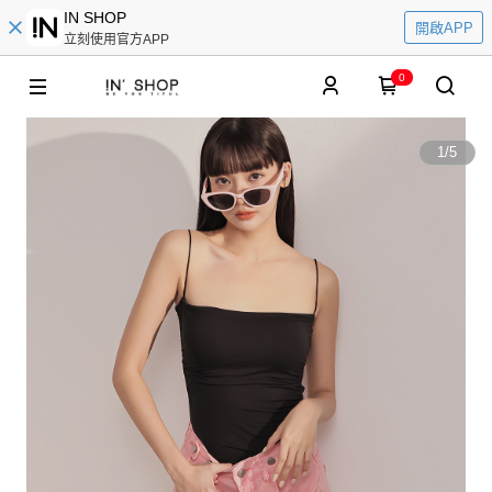
IN SHOP
開啟APP
立刻使用官方APP
0
1
/
5