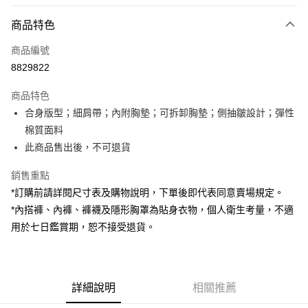
付款方式
商品特色
信用卡一次付款
商品編號
超商取貨付款
8829822
LINE Pay
商品特色
Apple Pay
合身版型；細肩帶；內附胸墊；可拆卸胸墊；側抽皺設計；彈性
棉質面料
街口支付
此商品售出後，不可退貨
Google Pay
銷售重點
大哥付你分期
*訂購前請詳閱尺寸表及購物說明，下單後即代表同意賣場規定。
相關說明
*內搭褲、內褲、褲襪及隱形胸罩為貼身衣物，個人衛生考量，不適
【大哥付你分期使用說明】
用於七日鑑賞期，恕不接受退貨。
AFTEE先享後付
1.本服務由台灣大哥大提供，台灣大哥大用戶可立即使用無須另外申請。
2.付款方式選擇「大哥付你分期」，訂單成立後會自動跳轉到大哥付的交易
相關說明
流程，驗證手機門號後，選擇欲分期的期數、繳款截止日，確認付款後即完
【關於「AFTEE先享後付」】
成交易。
ATM付款
AFTEE先享後付是「在收到商品之後才付款」的支付方式。 讓您購物簡單
3.實際核准額度、可分期數及費用金額請依後續交易確認頁面所載為準。
便利好安心！
詳細說明
相關推薦
4.訂單成立30分鐘內，如未前往確認交易或遇審核未通過，訂單將自動取
１．簡單：不需註冊會員、不需綁卡、不需儲值。
運送方式
消。如遇「轉專審核」未通過狀況，表示未達大哥付你分期系統評分，恕無