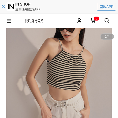
IN SHOP
開啟APP
立刻使用官方APP
0
1
/
4