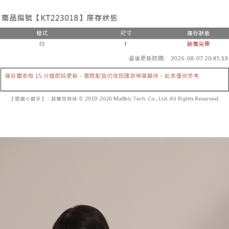
２．便利：只要手機號碼，簡訊認證，即可結帳。
法說明評估內容。
３．安心：先確認商品／服務後，再付款。
全家取貨付款
【繳款方式說明】
1.分期款項不併入電信帳單，「大哥付你分期」於每月結算日後寄送繳費提
每筆NT$60，滿NT$1,800(含以上)免運費
【「AFTEE先享後付」結帳流程】
醒簡訊。
１．於結帳方式選擇「AFTEE先享後付」後，將跳轉至「AFTEE先享後付」
2.透過簡訊連結打開帳單後，可選擇「超商條碼／台灣大直營門市／銀行轉
付款後全家取貨
結帳頁面，進行簡訊認證並確認金額後，即可完成結帳。
帳／街口支付／iPASS MONEY」等通路繳費。
２．訂單成立數日內，您將收到繳費通知簡訊。
每筆NT$60，滿NT$1,600(含以上)免運費
３．收到繳費通知簡訊後14天內，點擊此簡訊中的連結，可透過四大超商／
【注意事項】
ATM／網路銀行／等多元方式進行付款，方視為交易完成。
已關閉，請勿下單
1.本服務係由「台灣大哥大股份有限公司」（以下簡稱本公司）所提供，讓
※ 請注意：結帳手續完成當下不需立刻繳費，但若您需要取消訂單，請聯絡
用戶於交易時，得透過本服務購買商品或服務，並由商店將買賣／分期付款
每筆NT$10,000
購買商品的店家。未經商家同意取消之訂單仍視為有效，需透過AFTEE先享
買賣價金債權讓與本公司後，依約使用本公司帳單繳交帳款。
後付繳納相關費用。
2.基於同意付款使用「大哥付你分期」之契約關係目的，商店將以您的個人
已關閉，請勿下單(付取)
※ 交易是否成功請以「AFTEE先享後付 」之結帳頁面顯示為準，若有關於
資料（包含姓名、電話或地址）提供予台灣大哥大進項蒐集、處理及利用，
是否繳費成功／繳費後需取消欲退款等相關疑問，請聯繫「AFTEE先享後付
每筆NT$10,000
由本公司與您本人進行分期帳單所需資料之確認、核對及更正。
客戶支援中心」
https://netprotections.freshdesk.com/support/home
3.完整用戶服務條款，請詳閱以下連結：
https://oppay.tw/userRule
7-11取貨付款
【注意事項】
１．透過由恩沛科技股份有限公司提供之「AFTEE先享後付」服務完成之交
每筆NT$60，滿NT$1,800(含以上)免運費
易，需依本服務之必要範圍內提供個人資料，並將交易相關給付款項請求債
權轉讓予恩沛科技股份有限公司。
付款後7-11取貨
２．關於個人資料處理事宜，請瀏覽以下網址：
每筆NT$60，滿NT$1,600(含以上)免運費
https://aftee.tw/terms/#terms3
３．未成年的使用者請事先徵得法定代理人或監護人之同意方可使用
宅配
「AFTEE先享後付」，若未經同意申辦者引起之損失，本公司不負相關責
任。
每筆NT$100，滿NT$2,500(含以上)免運費