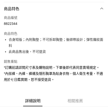
付款方式
商品特色
信用卡一次付款
商品編號
超商取貨付款
8822344
LINE Pay
商品特色
Apple Pay
合身短版；內附胸墊；不可拆卸胸墊；後綁帶設計；彈性羅紋面
料
街口支付
此商品售出後，不可退貨
Google Pay
銷售重點
大哥付你分期
*訂購前請詳閱尺寸表及購物說明，下單後即代表同意賣場規定。
相關說明
*內搭褲、內褲、褲襪及隱形胸罩為貼身衣物，個人衛生考量，不適
【大哥付你分期使用說明】
用於七日鑑賞期，恕不接受退貨。
AFTEE先享後付
1.本服務由台灣大哥大提供，台灣大哥大用戶可立即使用無須另外申請。
2.付款方式選擇「大哥付你分期」，訂單成立後會自動跳轉到大哥付的交易
相關說明
流程，驗證手機門號後，選擇欲分期的期數、繳款截止日，確認付款後即完
【關於「AFTEE先享後付」】
成交易。
ATM付款
AFTEE先享後付是「在收到商品之後才付款」的支付方式。 讓您購物簡單
3.實際核准額度、可分期數及費用金額請依後續交易確認頁面所載為準。
便利好安心！
詳細說明
相關推薦
4.訂單成立30分鐘內，如未前往確認交易或遇審核未通過，訂單將自動取
１．簡單：不需註冊會員、不需綁卡、不需儲值。
運送方式
消。如遇「轉專審核」未通過狀況，表示未達大哥付你分期系統評分，恕無