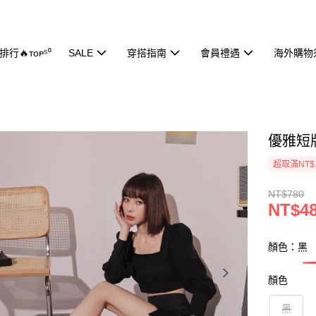
行🔥ᴛᴏᴘ⁵⁰
SALE
穿搭指南
會員禮遇
海外購物
優雅短版
超取滿NT$
NT$780
NT$4
顏色：黑
顏色
黑