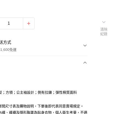
清除
紀錄
送方式
1,600免運
次付款
付款
型；方領；公主袖設計；側有拉鍊；彈性棉質面料
請詳閱尺寸表及購物說明，下單後即代表同意賣場規定。
、內褲、褲襪及隱形胸罩為貼身衣物，個人衛生考量，不適