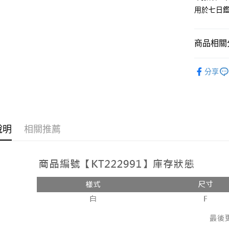
用於七日
Google Pa
大哥付你
相關說明
商品相關分
【大哥付
AFTEE先
1.本服務
人氣商品
2.付款方
相關說明
分享
流程，驗
【關於「A
ATM付款
完成交易
AFTEE
3.實際核
便利好安
4.訂單成
１．簡單
消。如遇
２．便利
運送方式
無法說明
３．安心
說明
相關推薦
【繳款方
全家取貨
1.分期款
【「AFT
醒簡訊。
每筆NT$6
１．於結帳
2.透過簡
付」結帳
帳／街口支
付款後全
２．訂單
３．收到繳
每筆NT$6
【注意事
／ATM／
1.本服務
※ 請注意
已關閉，
用戶於交
絡購買商品
款買賣價
先享後付
每筆NT$10
2.基於同
※ 交易是