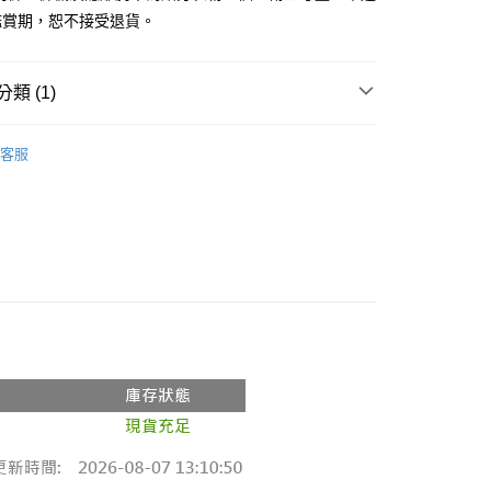
鑑賞期，恕不接受退貨。
y
分期
類 (1)
你分期使用說明】
享後付
由台灣大哥大提供，台灣大哥大用戶可立即使用無須另外申請。
推薦
式選擇「大哥付你分期」，訂單成立後會自動跳轉到大哥付的交易
客服
證手機門號後，選擇欲分期的期數、繳款截止日，確認付款後即
FTEE先享後付」】
。
先享後付是「在收到商品之後才付款」的支付方式。 讓您購物簡單
准額度、可分期數及費用金額請依後續交易確認頁面所載為準。
心！
立30分鐘內，如未前往確認交易或遇審核未通過，訂單將自動取
：不需註冊會員、不需綁卡、不需儲值。
「轉專審核」未通過狀況，表示未達大哥付你分期系統評分，恕
：只要手機號碼，簡訊認證，即可結帳。
評估內容。
：先確認商品／服務後，再付款。
式說明】
付款
項不併入電信帳單，「大哥付你分期」於每月結算日後寄送繳費提
EE先享後付」結帳流程】
0，滿NT$1,800(含以上)免運費
方式選擇「AFTEE先享後付」後，將跳轉至「AFTEE先享後
訊連結打開帳單後，可選擇「超商條碼／台灣大直營門市／銀行轉
頁面，進行簡訊認證並確認金額後，即可完成結帳。
付／iPASS MONEY」等通路繳費。
家取貨
成立數日內，您將收到繳費通知簡訊。
費通知簡訊後14天內，點擊此簡訊中的連結，可透過四大超商
0，滿NT$1,600(含以上)免運費
項】
網路銀行／等多元方式進行付款，方視為交易完成。
係由「台灣大哥大股份有限公司」（以下簡稱本公司）所提供，讓
：結帳手續完成當下不需立刻繳費，但若您需要取消訂單，請聯
請勿下單
易時，得透過本服務購買商品或服務，並由商店將買賣／分期付
的店家。未經商家同意取消之訂單仍視為有效，需透過AFTEE
金債權讓與本公司後，依約使用本公司帳單繳交帳款。
繳納相關費用。
,000
意付款使用「大哥付你分期」之契約關係目的，商店將以您的個人
否成功請以「AFTEE先享後付 」之結帳頁面顯示為準，若有關於