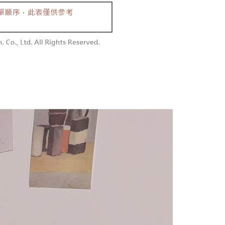
含姓名、電話或地址）提供予台灣大哥大進項蒐集、處理及利
功／繳費後需取消欲退款等相關疑問，請聯繫「AFTEE先享後
勿下單(付取)
公司與您本人進行分期帳單所需資料之確認、核對及更正。
援中心」
https://netprotections.freshdesk.com/support/home
,000
戶服務條款，請詳閱以下連結：
https://oppay.tw/userRule
項】
付款
恩沛科技股份有限公司提供之「AFTEE先享後付」服務完成之
依本服務之必要範圍內提供個人資料，並將交易相關給付款項請
0，滿NT$1,800(含以上)免運費
讓予恩沛科技股份有限公司。
個人資料處理事宜，請瀏覽以下網址：
1取貨
ee.tw/terms/#terms3
0，滿NT$1,600(含以上)免運費
年的使用者請事先徵得法定代理人或監護人之同意方可使用
E先享後付」，若未經同意申辦者引起之損失，本公司不負相關責
AFTEE先享後付」時，將依據個別帳號之用戶狀況，依本公司
00，滿NT$2,500(含以上)免運費
核予不同之上限額度；若仍有額度不足之情形，本公司將視審查
用戶進行身份認證。
配送
查看運費
一人註冊多個帳號或使用他人資訊註冊。若發現惡意使用之情
科技股份有限公司將有權停止該用戶之使用額度並採取法律行