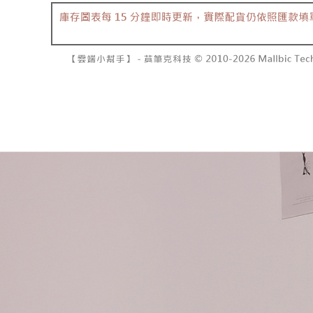
資料（包
是否繳費成
已關閉，請
用，由本
付客戶支
每筆NT$10
3.完整用
【注意事
7-11取貨
１．透過由
交易，需
每筆NT$6
求債權轉
２．關於
付款後7-1
https://aft
每筆NT$6
３．未成
「AFTE
宅配
任。
４．使用「
每筆NT$1
即時審查
結果請求
國家/地區
５．嚴禁
形，恩沛
動。