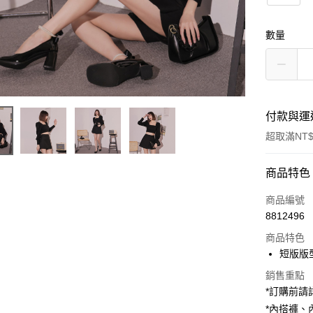
數量
付款與運
超取滿NT$
付款方式
商品特色
信用卡一
商品編號
8812496
超商取貨
商品特色
LINE Pay
短版版
Apple Pay
銷售重點
*訂購前
街口支付
*內搭褲