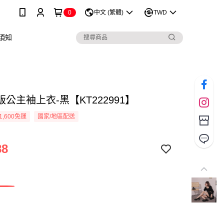
0
中文 (繁體)
TWD
須知
公主袖上衣-黑【KT222991】
1,600免運
國家/地區配送
88