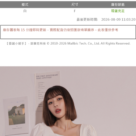
２．便利：只要手機號碼，簡訊認證，即可結帳。
法說明評估內容。
３．安心：先確認商品／服務後，再付款。
全家取貨付款
【繳款方式說明】
1.分期款項不併入電信帳單，「大哥付你分期」於每月結算日後寄送繳費提
每筆NT$60，滿NT$1,800(含以上)免運費
【「AFTEE先享後付」結帳流程】
醒簡訊。
１．於結帳方式選擇「AFTEE先享後付」後，將跳轉至「AFTEE先享後付」
2.透過簡訊連結打開帳單後，可選擇「超商條碼／台灣大直營門市／銀行轉
付款後全家取貨
結帳頁面，進行簡訊認證並確認金額後，即可完成結帳。
帳／街口支付／iPASS MONEY」等通路繳費。
２．訂單成立數日內，您將收到繳費通知簡訊。
每筆NT$60，滿NT$1,600(含以上)免運費
３．收到繳費通知簡訊後14天內，點擊此簡訊中的連結，可透過四大超商／
【注意事項】
ATM／網路銀行／等多元方式進行付款，方視為交易完成。
已關閉，請勿下單
1.本服務係由「台灣大哥大股份有限公司」（以下簡稱本公司）所提供，讓
※ 請注意：結帳手續完成當下不需立刻繳費，但若您需要取消訂單，請聯絡
用戶於交易時，得透過本服務購買商品或服務，並由商店將買賣／分期付款
每筆NT$10,000
購買商品的店家。未經商家同意取消之訂單仍視為有效，需透過AFTEE先享
買賣價金債權讓與本公司後，依約使用本公司帳單繳交帳款。
後付繳納相關費用。
2.基於同意付款使用「大哥付你分期」之契約關係目的，商店將以您的個人
已關閉，請勿下單(付取)
※ 交易是否成功請以「AFTEE先享後付 」之結帳頁面顯示為準，若有關於
資料（包含姓名、電話或地址）提供予台灣大哥大進項蒐集、處理及利用，
是否繳費成功／繳費後需取消欲退款等相關疑問，請聯繫「AFTEE先享後付
每筆NT$10,000
由本公司與您本人進行分期帳單所需資料之確認、核對及更正。
客戶支援中心」
https://netprotections.freshdesk.com/support/home
3.完整用戶服務條款，請詳閱以下連結：
https://oppay.tw/userRule
7-11取貨付款
【注意事項】
１．透過由恩沛科技股份有限公司提供之「AFTEE先享後付」服務完成之交
每筆NT$60，滿NT$1,800(含以上)免運費
易，需依本服務之必要範圍內提供個人資料，並將交易相關給付款項請求債
權轉讓予恩沛科技股份有限公司。
付款後7-11取貨
２．關於個人資料處理事宜，請瀏覽以下網址：
每筆NT$60，滿NT$1,600(含以上)免運費
https://aftee.tw/terms/#terms3
３．未成年的使用者請事先徵得法定代理人或監護人之同意方可使用
宅配
「AFTEE先享後付」，若未經同意申辦者引起之損失，本公司不負相關責
任。
每筆NT$100，滿NT$2,500(含以上)免運費