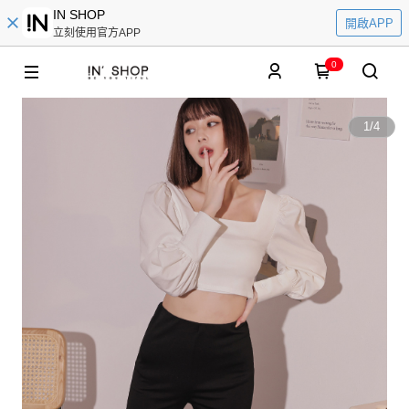
IN SHOP
開啟APP
立刻使用官方APP
0
1
/
4