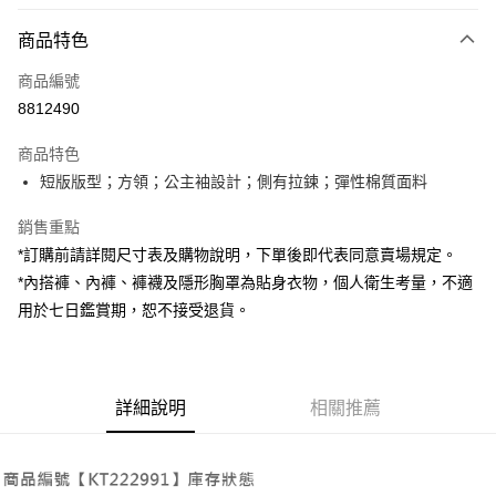
付款方式
商品特色
信用卡一次付款
商品編號
超商取貨付款
8812490
LINE Pay
商品特色
Apple Pay
短版版型；方領；公主袖設計；側有拉鍊；彈性棉質面料
街口支付
銷售重點
*訂購前請詳閱尺寸表及購物說明，下單後即代表同意賣場規定。
Google Pay
*內搭褲、內褲、褲襪及隱形胸罩為貼身衣物，個人衛生考量，不適
大哥付你分期
用於七日鑑賞期，恕不接受退貨。
相關說明
【大哥付你分期使用說明】
AFTEE先享後付
1.本服務由台灣大哥大提供，台灣大哥大用戶可立即使用無須另外申請。
2.付款方式選擇「大哥付你分期」，訂單成立後會自動跳轉到大哥付的交易
相關說明
詳細說明
相關推薦
流程，驗證手機門號後，選擇欲分期的期數、繳款截止日，確認付款後即完
【關於「AFTEE先享後付」】
成交易。
ATM付款
AFTEE先享後付是「在收到商品之後才付款」的支付方式。 讓您購物簡單
3.實際核准額度、可分期數及費用金額請依後續交易確認頁面所載為準。
便利好安心！
4.訂單成立30分鐘內，如未前往確認交易或遇審核未通過，訂單將自動取
１．簡單：不需註冊會員、不需綁卡、不需儲值。
運送方式
消。如遇「轉專審核」未通過狀況，表示未達大哥付你分期系統評分，恕無