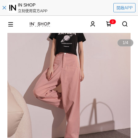
IN SHOP
開啟APP
立刻使用官方APP
0
1
/
4