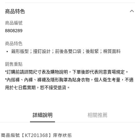
付款方式
商品特色
信用卡一次付款
商品編號
超商取貨付款
8808289
LINE Pay
商品特色
Apple Pay
繭形版型；撞釘設計；前後各雙口袋；後鬆緊；棉質面料
街口支付
銷售重點
*訂購前請詳閱尺寸表及購物說明，下單後即代表同意賣場規定。
Google Pay
*內搭褲、內褲、褲襪及隱形胸罩為貼身衣物，個人衛生考量，不適
大哥付你分期
用於七日鑑賞期，恕不接受退貨。
相關說明
【大哥付你分期使用說明】
AFTEE先享後付
1.本服務由台灣大哥大提供，台灣大哥大用戶可立即使用無須另外申請。
2.付款方式選擇「大哥付你分期」，訂單成立後會自動跳轉到大哥付的交易
相關說明
詳細說明
相關推薦
流程，驗證手機門號後，選擇欲分期的期數、繳款截止日，確認付款後即完
【關於「AFTEE先享後付」】
成交易。
ATM付款
AFTEE先享後付是「在收到商品之後才付款」的支付方式。 讓您購物簡單
3.實際核准額度、可分期數及費用金額請依後續交易確認頁面所載為準。
便利好安心！
4.訂單成立30分鐘內，如未前往確認交易或遇審核未通過，訂單將自動取
１．簡單：不需註冊會員、不需綁卡、不需儲值。
運送方式
消。如遇「轉專審核」未通過狀況，表示未達大哥付你分期系統評分，恕無