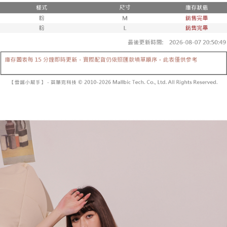
２．便利：只要手機號碼，簡訊認證，即可結帳。
法說明評估內容。
３．安心：先確認商品／服務後，再付款。
全家取貨付款
【繳款方式說明】
1.分期款項不併入電信帳單，「大哥付你分期」於每月結算日後寄送繳費提
每筆NT$60，滿NT$1,800(含以上)免運費
【「AFTEE先享後付」結帳流程】
醒簡訊。
１．於結帳方式選擇「AFTEE先享後付」後，將跳轉至「AFTEE先享後付」
2.透過簡訊連結打開帳單後，可選擇「超商條碼／台灣大直營門市／銀行轉
付款後全家取貨
結帳頁面，進行簡訊認證並確認金額後，即可完成結帳。
帳／街口支付／iPASS MONEY」等通路繳費。
２．訂單成立數日內，您將收到繳費通知簡訊。
每筆NT$60，滿NT$1,600(含以上)免運費
３．收到繳費通知簡訊後14天內，點擊此簡訊中的連結，可透過四大超商／
【注意事項】
ATM／網路銀行／等多元方式進行付款，方視為交易完成。
已關閉，請勿下單
1.本服務係由「台灣大哥大股份有限公司」（以下簡稱本公司）所提供，讓
※ 請注意：結帳手續完成當下不需立刻繳費，但若您需要取消訂單，請聯絡
用戶於交易時，得透過本服務購買商品或服務，並由商店將買賣／分期付款
每筆NT$10,000
購買商品的店家。未經商家同意取消之訂單仍視為有效，需透過AFTEE先享
買賣價金債權讓與本公司後，依約使用本公司帳單繳交帳款。
後付繳納相關費用。
2.基於同意付款使用「大哥付你分期」之契約關係目的，商店將以您的個人
已關閉，請勿下單(付取)
※ 交易是否成功請以「AFTEE先享後付 」之結帳頁面顯示為準，若有關於
資料（包含姓名、電話或地址）提供予台灣大哥大進項蒐集、處理及利用，
是否繳費成功／繳費後需取消欲退款等相關疑問，請聯繫「AFTEE先享後付
每筆NT$10,000
由本公司與您本人進行分期帳單所需資料之確認、核對及更正。
客戶支援中心」
https://netprotections.freshdesk.com/support/home
3.完整用戶服務條款，請詳閱以下連結：
https://oppay.tw/userRule
7-11取貨付款
【注意事項】
１．透過由恩沛科技股份有限公司提供之「AFTEE先享後付」服務完成之交
每筆NT$60，滿NT$1,800(含以上)免運費
易，需依本服務之必要範圍內提供個人資料，並將交易相關給付款項請求債
權轉讓予恩沛科技股份有限公司。
付款後7-11取貨
２．關於個人資料處理事宜，請瀏覽以下網址：
每筆NT$60，滿NT$1,600(含以上)免運費
https://aftee.tw/terms/#terms3
３．未成年的使用者請事先徵得法定代理人或監護人之同意方可使用
宅配
「AFTEE先享後付」，若未經同意申辦者引起之損失，本公司不負相關責
任。
每筆NT$100，滿NT$2,500(含以上)免運費