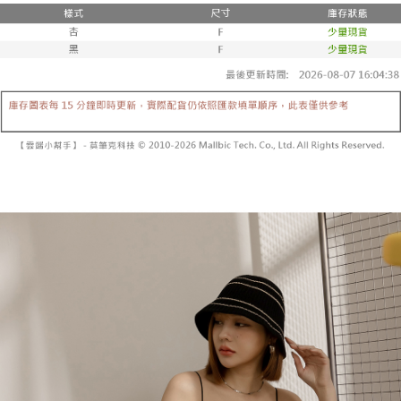
２．便利：只要手機號碼，簡訊認證，即可結帳。
法說明評估內容。
３．安心：先確認商品／服務後，再付款。
全家取貨付款
【繳款方式說明】
1.分期款項不併入電信帳單，「大哥付你分期」於每月結算日後寄送繳費提
每筆NT$60，滿NT$1,800(含以上)免運費
【「AFTEE先享後付」結帳流程】
醒簡訊。
１．於結帳方式選擇「AFTEE先享後付」後，將跳轉至「AFTEE先享後付」
2.透過簡訊連結打開帳單後，可選擇「超商條碼／台灣大直營門市／銀行轉
付款後全家取貨
結帳頁面，進行簡訊認證並確認金額後，即可完成結帳。
帳／街口支付／iPASS MONEY」等通路繳費。
２．訂單成立數日內，您將收到繳費通知簡訊。
每筆NT$60，滿NT$1,600(含以上)免運費
３．收到繳費通知簡訊後14天內，點擊此簡訊中的連結，可透過四大超商／
【注意事項】
ATM／網路銀行／等多元方式進行付款，方視為交易完成。
已關閉，請勿下單
1.本服務係由「台灣大哥大股份有限公司」（以下簡稱本公司）所提供，讓
※ 請注意：結帳手續完成當下不需立刻繳費，但若您需要取消訂單，請聯絡
用戶於交易時，得透過本服務購買商品或服務，並由商店將買賣／分期付款
每筆NT$10,000
購買商品的店家。未經商家同意取消之訂單仍視為有效，需透過AFTEE先享
買賣價金債權讓與本公司後，依約使用本公司帳單繳交帳款。
後付繳納相關費用。
2.基於同意付款使用「大哥付你分期」之契約關係目的，商店將以您的個人
已關閉，請勿下單(付取)
※ 交易是否成功請以「AFTEE先享後付 」之結帳頁面顯示為準，若有關於
資料（包含姓名、電話或地址）提供予台灣大哥大進項蒐集、處理及利用，
是否繳費成功／繳費後需取消欲退款等相關疑問，請聯繫「AFTEE先享後付
每筆NT$10,000
由本公司與您本人進行分期帳單所需資料之確認、核對及更正。
客戶支援中心」
https://netprotections.freshdesk.com/support/home
3.完整用戶服務條款，請詳閱以下連結：
https://oppay.tw/userRule
7-11取貨付款
【注意事項】
１．透過由恩沛科技股份有限公司提供之「AFTEE先享後付」服務完成之交
每筆NT$60，滿NT$1,800(含以上)免運費
易，需依本服務之必要範圍內提供個人資料，並將交易相關給付款項請求債
權轉讓予恩沛科技股份有限公司。
付款後7-11取貨
２．關於個人資料處理事宜，請瀏覽以下網址：
每筆NT$60，滿NT$1,600(含以上)免運費
https://aftee.tw/terms/#terms3
３．未成年的使用者請事先徵得法定代理人或監護人之同意方可使用
宅配
「AFTEE先享後付」，若未經同意申辦者引起之損失，本公司不負相關責
任。
每筆NT$100，滿NT$2,500(含以上)免運費