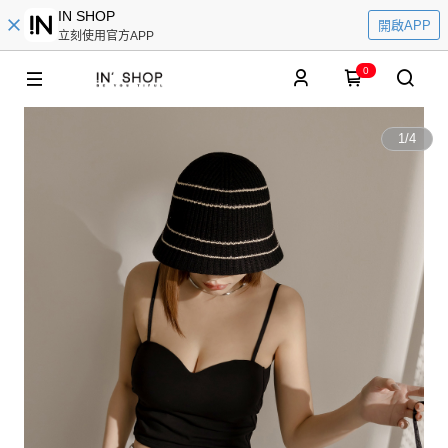
IN SHOP
開啟APP
立刻使用官方APP
0
1
/
4