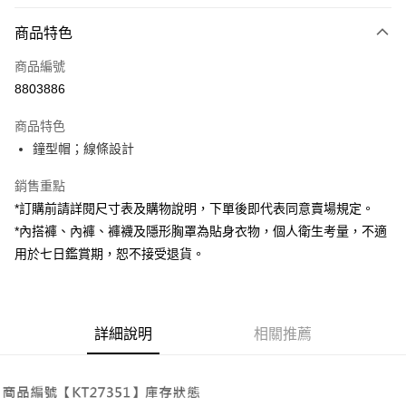
付款方式
商品特色
信用卡一次付款
商品編號
超商取貨付款
8803886
LINE Pay
商品特色
Apple Pay
鐘型帽；線條設計
街口支付
銷售重點
*訂購前請詳閱尺寸表及購物說明，下單後即代表同意賣場規定。
Google Pay
*內搭褲、內褲、褲襪及隱形胸罩為貼身衣物，個人衛生考量，不適
大哥付你分期
用於七日鑑賞期，恕不接受退貨。
相關說明
【大哥付你分期使用說明】
AFTEE先享後付
1.本服務由台灣大哥大提供，台灣大哥大用戶可立即使用無須另外申請。
2.付款方式選擇「大哥付你分期」，訂單成立後會自動跳轉到大哥付的交易
相關說明
詳細說明
相關推薦
流程，驗證手機門號後，選擇欲分期的期數、繳款截止日，確認付款後即完
【關於「AFTEE先享後付」】
成交易。
ATM付款
AFTEE先享後付是「在收到商品之後才付款」的支付方式。 讓您購物簡單
3.實際核准額度、可分期數及費用金額請依後續交易確認頁面所載為準。
便利好安心！
4.訂單成立30分鐘內，如未前往確認交易或遇審核未通過，訂單將自動取
１．簡單：不需註冊會員、不需綁卡、不需儲值。
運送方式
消。如遇「轉專審核」未通過狀況，表示未達大哥付你分期系統評分，恕無