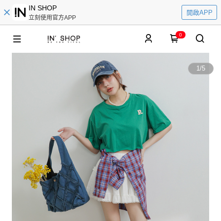
IN SHOP
開啟APP
立刻使用官方APP
0
1
/
5