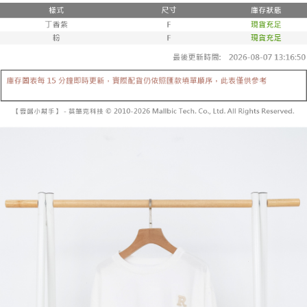
２．便利：只要手機號碼，簡訊認證，即可結帳。
法說明評估內容。
３．安心：先確認商品／服務後，再付款。
全家取貨付款
【繳款方式說明】
1.分期款項不併入電信帳單，「大哥付你分期」於每月結算日後寄送繳費提
每筆NT$60，滿NT$1,800(含以上)免運費
【「AFTEE先享後付」結帳流程】
醒簡訊。
１．於結帳方式選擇「AFTEE先享後付」後，將跳轉至「AFTEE先享後付」
2.透過簡訊連結打開帳單後，可選擇「超商條碼／台灣大直營門市／銀行轉
付款後全家取貨
結帳頁面，進行簡訊認證並確認金額後，即可完成結帳。
帳／街口支付／iPASS MONEY」等通路繳費。
２．訂單成立數日內，您將收到繳費通知簡訊。
每筆NT$60，滿NT$1,600(含以上)免運費
３．收到繳費通知簡訊後14天內，點擊此簡訊中的連結，可透過四大超商／
【注意事項】
ATM／網路銀行／等多元方式進行付款，方視為交易完成。
已關閉，請勿下單
1.本服務係由「台灣大哥大股份有限公司」（以下簡稱本公司）所提供，讓
※ 請注意：結帳手續完成當下不需立刻繳費，但若您需要取消訂單，請聯絡
用戶於交易時，得透過本服務購買商品或服務，並由商店將買賣／分期付款
每筆NT$10,000
購買商品的店家。未經商家同意取消之訂單仍視為有效，需透過AFTEE先享
買賣價金債權讓與本公司後，依約使用本公司帳單繳交帳款。
後付繳納相關費用。
2.基於同意付款使用「大哥付你分期」之契約關係目的，商店將以您的個人
已關閉，請勿下單(付取)
※ 交易是否成功請以「AFTEE先享後付 」之結帳頁面顯示為準，若有關於
資料（包含姓名、電話或地址）提供予台灣大哥大進項蒐集、處理及利用，
是否繳費成功／繳費後需取消欲退款等相關疑問，請聯繫「AFTEE先享後付
每筆NT$10,000
由本公司與您本人進行分期帳單所需資料之確認、核對及更正。
客戶支援中心」
https://netprotections.freshdesk.com/support/home
3.完整用戶服務條款，請詳閱以下連結：
https://oppay.tw/userRule
7-11取貨付款
【注意事項】
１．透過由恩沛科技股份有限公司提供之「AFTEE先享後付」服務完成之交
每筆NT$60，滿NT$1,800(含以上)免運費
易，需依本服務之必要範圍內提供個人資料，並將交易相關給付款項請求債
權轉讓予恩沛科技股份有限公司。
付款後7-11取貨
２．關於個人資料處理事宜，請瀏覽以下網址：
每筆NT$60，滿NT$1,600(含以上)免運費
https://aftee.tw/terms/#terms3
３．未成年的使用者請事先徵得法定代理人或監護人之同意方可使用
宅配
「AFTEE先享後付」，若未經同意申辦者引起之損失，本公司不負相關責
任。
每筆NT$100，滿NT$2,500(含以上)免運費