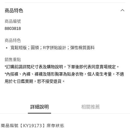
付款方式
商品特色
信用卡一次付款
商品編號
超商取貨付款
8803818
LINE Pay
商品特色
Apple Pay
寬鬆短版；圓領；R字拼貼設計；彈性棉質面料
街口支付
銷售重點
*訂購前請詳閱尺寸表及購物說明，下單後即代表同意賣場規定。
Google Pay
*內搭褲、內褲、褲襪及隱形胸罩為貼身衣物，個人衛生考量，不適
大哥付你分期
用於七日鑑賞期，恕不接受退貨。
相關說明
【大哥付你分期使用說明】
AFTEE先享後付
1.本服務由台灣大哥大提供，台灣大哥大用戶可立即使用無須另外申請。
2.付款方式選擇「大哥付你分期」，訂單成立後會自動跳轉到大哥付的交易
相關說明
詳細說明
相關推薦
流程，驗證手機門號後，選擇欲分期的期數、繳款截止日，確認付款後即完
【關於「AFTEE先享後付」】
成交易。
ATM付款
AFTEE先享後付是「在收到商品之後才付款」的支付方式。 讓您購物簡單
3.實際核准額度、可分期數及費用金額請依後續交易確認頁面所載為準。
便利好安心！
4.訂單成立30分鐘內，如未前往確認交易或遇審核未通過，訂單將自動取
１．簡單：不需註冊會員、不需綁卡、不需儲值。
運送方式
消。如遇「轉專審核」未通過狀況，表示未達大哥付你分期系統評分，恕無