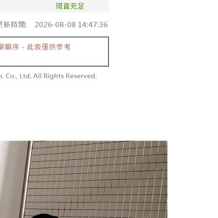
請勿下單
务系由 “台湾大哥大股份有限公司”所提供，让用户于交易时，得通
AFTEE下訂可以延長您收到商品前的繳費天數，但無法保證一
购买商品或服务，并由商店将买卖／分期付款买卖价金债权让与
限內收到商品(例如:預購商品或預計到貨時間較長者)。因此無論
,000
，依约使用本公司账单缴交账款。
否，仍需要請您在AFTEE規定的時間內完成繳費。
同意付款使用 “大哥付你分期”之契约关系目的，商店将以您的个人
勿下單(付取)
含姓名、电话或地址）提供予台湾大哥大进项收集、处理及利
限制
,000
湾大哥大与本人进行分期账单所需资料之确认、核对及更正。
使用 AFTEE 時，將依認證結果及本公司審查結果，核予每個人不同
用户服务条款，请详阅以下链接：
https://oppay.tw/userRule
度
付款
額須大於NT$30
僅支援台灣會員
0，满NT$1,800(含以上)免运费
條款
1取貨
E先享後付」(下稱本服務)乃由恩沛科技股份有限公司(下稱 AFTEE
0，满NT$1,600(含以上)免运费
並由 AFTEE 向您收取款項。因使用本服務所須提供之個人資料
限於訂購人姓名、電話，收件人姓名、電話、收件地址)，將交付
EE 於本服務必要服務範圍內運用。關於 AFTEE 對於個人資料之蒐
利用，詳參 AFTEE 官網之『個人資料蒐集、處理及利用告知聲
00，满NT$2,500(含以上)免运费
s://aftee.tw/privacypolicy/
）。
配送
查看运费
繳費期限，將根據當次的金額加收年利率 16% 的逾期滯納金。
使用者，請事先徵得法定代理人或監護人之同意方可使用
個人資料之處理、利用有任何疑問，或欲行使相關法律權利，請
科技股份有限公司。若您不同意我們將上開所示之個人資料，連
買訂單資訊提供予 AFTEE ，或讓 AFTEE 蒐集處理利用您的個