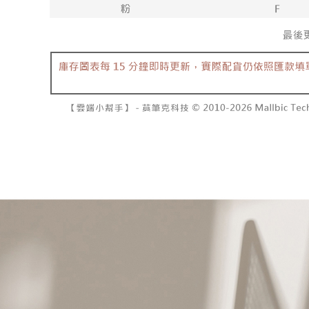
已關閉，
1. 本服
算出。使用
过本服务
定能夠在期
每笔NT$10
本公司后
收到商品與
2. 基于
已關閉，請
资料（包
二、付款
每笔NT$10
用，由台
1. 初次
3. 完整
之上限額
7-11取貨
2. 結帳金
3. 目前
每笔NT$6
三、聲明
付款後7-1
「AFTE
每笔NT$6
)所提供，
(包含但不
宅配
予 AFT
集、處理、
每笔NT$1
明』（
http
國家/地區
若款項超過
未成年的
AFTEE。
若您對於
聯繫恩沛
同必要之購