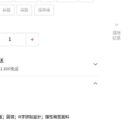
彩藍
深藍
深草綠
清除
纪录
送
1,600免运
次付款
付款
版；圓領；R字拼貼設計；彈性棉質面料