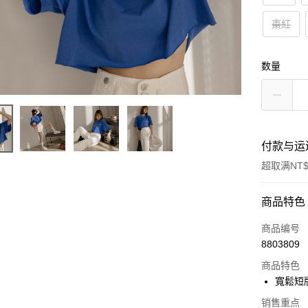
棗紅
数量
付款与运
超取满NT$
付款方式
商品特色
信用卡一
商品编号
8803809
超商取货
商品特色
LINE Pay
寬鬆短
Apple Pay
销售重点