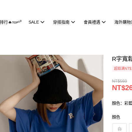
行🔥ᴛᴏᴘ⁵⁰
SALE
穿搭指南
會員禮遇
海外購物
R字寬鬆
超取满NT$
NT$560
NT$2
顏色：彩
顏色
白