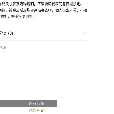
請詳閱尺寸表及購物說明，下單後即代表同意賣場規定。
、內褲、褲襪及隱形胸罩為貼身衣物，個人衛生考量，不適
鑑賞期，恕不接受退貨。
y
分期
类 (3)
你分期使用说明】
享后付
务由台湾大哥大提供，电信用户可立即使用无须另外申请。（限个
推荐
门号，不开放公司户及预付卡使用）
客服
方式选择 “大哥付你分期”，订单成立后会自动跳转到大哥付的交易
◖ T-SHIRT ◗
FTEE先享後付
证手机门号后，选择欲分期的期数、缴款截止日，确认付款后即
款方式選擇AFTEE先享後付，將跳出AFTEE先享後付手機驗證視
𝙍𝙄𝙑𝘼𝙇²⁵
ɴᴇᴡ ₍ 春夏新品 ₎
。
核准额度、可分期数及费用金额请依后续交易确认页面所载为准。
簡訊驗證之後，即可完成結帳手續。
成立30分钟内，如未前往确认交易或遇审核未通过，订单将自动取
確認後不需事先繳費，商品會配送至您的指定地址。
“转专审核”未通过状况，表示未达系统评分，恕无法说明评估内
完成後，您的手機會收到一封繳費通知簡訊，APP會員則會收到
APP推播通知。
付款
式说明】
商品當下無需繳費，確認無誤後，請再利用繳費通知簡訊或AFTEE
款项不并入电信账单，“大哥付你分期”于每月结算日后寄送缴费提醒
0，满NT$1,800(含以上)免运费
大便利商店‧ATM/網銀等方式進行付款。
短信链接打开账单后，可选择 “超商条码／台湾大直营门市／银行转
家取貨
限為 14 天。唯有下載 AFTEE App 成為 AFTEE 會員者方能
／iPASS MONEY”等通路缴费。
45 天內付款之服務。
0，满NT$1,600(含以上)免运费
项】
為商家向您請款的時間，再加上使用AFTEE可延長的天數所計