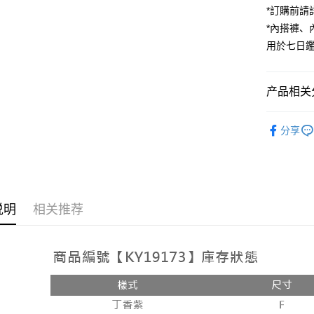
*訂購前
街口支付
*內搭褲
用於七日
Google Pa
大哥付你
相关说明
产品相关分
【大哥付
AFTEE先
1. 本服
人气商品
人月租型
相关说明
分享
2. 付款
【上衣】
一、關於 A
ATM付款
流程，验
1. 於付
➤𝙉𝙀𝙒 𝘼𝙍
完成交易
窗。
3. 实际
2. 進行
4. 订单
3. 訂單
运送方式
消。如遇 
4. 下訂
说明
相关推荐
容。
AFTEE 
全家取貨
【缴款方
5. 收到
1. 分期
每笔NT$6
APP於四
短信。
2. 通过
付款後全
請留意繳費期
账／街口支付
享有最長 
每笔NT$6
【注意事
繳費期限，