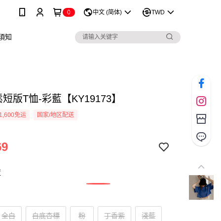
0
中文 (简体)
TWD
須知
短版T恤-彩藍【KY19173】
1,600免运
国家/地区配送
69
藍
全白
白底杏標
粉
丁香紫
淺藍