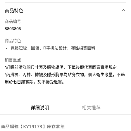
付款方式
商品特色
信用卡一次付款
商品编号
超商取货付款
8803805
LINE Pay
商品特色
Apple Pay
寬鬆短版；圓領；R字拼貼設計；彈性棉質面料
街口支付
销售重点
*訂購前請詳閱尺寸表及購物說明，下單後即代表同意賣場規定。
Google Pay
*內搭褲、內褲、褲襪及隱形胸罩為貼身衣物，個人衛生考量，不適
大哥付你分期
用於七日鑑賞期，恕不接受退貨。
相关说明
【大哥付你分期使用说明】
AFTEE先享后付
1. 本服务由台湾大哥大提供，电信用户可立即使用无须另外申请。（限个人
月租型门号，不开放公司户及预付卡使用）
相关说明
详细说明
相关推荐
2. 付款方式选择 “大哥付你分期”，订单成立后会自动跳转到大哥付的交易流
一、關於 AFTEE先享後付
程，验证手机门号后，选择欲分期的期数、缴款截止日，确认付款后即完成
ATM付款
1. 於付款方式選擇AFTEE先享後付，將跳出AFTEE先享後付手機驗證視
交易。
窗。
3. 实际核准额度、可分期数及费用金额请依后续交易确认页面所载为准。
2. 進行簡訊驗證之後，即可完成結帳手續。
运送方式
4. 订单成立30分钟内，如未前往确认交易或遇审核未通过，订单将自动取