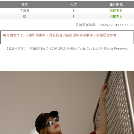
3. 訂單確認後不需事先繳費，商品會配送至您的指定地址。
消。如遇 “转专审核”未通过状况，表示未达系统评分，恕无法说明评估内
4. 下訂完成後，您的手機會收到一封繳費通知簡訊，APP會員則會收到
全家取貨付款
容。
AFTEE APP推播通知。
【缴款方式说明】
每笔NT$60，满NT$1,800(含以上)免运费
5. 收到商品當下無需繳費，確認無誤後，請再利用繳費通知簡訊或AFTEE
1. 分期款项不并入电信账单，“大哥付你分期”于每月结算日后寄送缴费提醒
APP於四大便利商店‧ATM/網銀等方式進行付款。
短信。
付款後全家取貨
2. 通过短信链接打开账单后，可选择 “超商条码／台湾大直营门市／银行转
請留意繳費期限為 14 天。唯有下載 AFTEE App 成為 AFTEE 會員者方能享
每笔NT$60，满NT$1,600(含以上)免运费
账／街口支付／iPASS MONEY”等通路缴费。
有最長 45 天內付款之服務。
已關閉，請勿下單
【注意事项】
繳費期限，為商家向您請款的時間，再加上使用AFTEE可延長的天數所計算
1. 本服务系由 “台湾大哥大股份有限公司”所提供，让用户于交易时，得通过
每笔NT$10,000
出。使用AFTEE下訂可以延長您收到商品前的繳費天數，但無法保證一定能
本服务购买商品或服务，并由商店将买卖／分期付款买卖价金债权让与本公
夠在期限內收到商品(例如:預購商品或預計到貨時間較長者)。因此無論收到
司后，依约使用本公司账单缴交账款。
已關閉，請勿下單(付取)
商品與否，仍需要請您在AFTEE規定的時間內完成繳費。
2. 基于同意付款使用 “大哥付你分期”之契约关系目的，商店将以您的个人资
每笔NT$10,000
料（包含姓名、电话或地址）提供予台湾大哥大进项收集、处理及利用，由
二、付款限制
台湾大哥大与本人进行分期账单所需资料之确认、核对及更正。
1. 初次使用 AFTEE 時，將依認證結果及本公司審查結果，核予每個人不同
7-11取貨付款
3. 完整用户服务条款，请详阅以下链接：
https://oppay.tw/userRule
之上限額度
2. 結帳金額須大於NT$30
每笔NT$60，满NT$1,800(含以上)免运费
3. 目前僅支援台灣會員
付款後7-11取貨
三、聲明條款
每笔NT$60，满NT$1,600(含以上)免运费
「AFTEE先享後付」(下稱本服務)乃由恩沛科技股份有限公司(下稱 AFTEE )
所提供，並由 AFTEE 向您收取款項。因使用本服務所須提供之個人資料(包
宅配
含但不限於訂購人姓名、電話，收件人姓名、電話、收件地址)，將交付予
AFTEE 於本服務必要服務範圍內運用。關於 AFTEE 對於個人資料之蒐集、
每笔NT$100，满NT$2,500(含以上)免运费