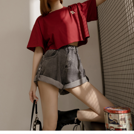
處理、利用，詳參 AFTEE 官網之『個人資料蒐集、處理及利用告知聲明』
（
https://aftee.tw/privacypolicy/
）。
國家/地區配送
查看运费
若款項超過繳費期限，將根據當次的金額加收年利率 16% 的逾期滯納金。
未成年的使用者，請事先徵得法定代理人或監護人之同意方可使用
AFTEE。
若您對於個人資料之處理、利用有任何疑問，或欲行使相關法律權利，請聯
繫恩沛科技股份有限公司。若您不同意我們將上開所示之個人資料，連同必
要之購買訂單資訊提供予 AFTEE ，或讓 AFTEE 蒐集處理利用您的個人資
料，請勿選用本服務。