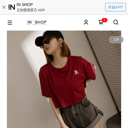
IN SHOP
开启APP
立刻使用官方 APP
0
1
/
4