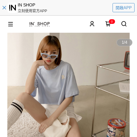
IN SHOP
開啟APP
立刻使用官方APP
0
1
/
4