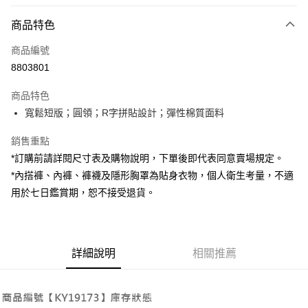
付款方式
商品特色
信用卡一次付款
商品編號
超商取貨付款
8803801
LINE Pay
商品特色
Apple Pay
寬鬆短版；圓領；R字拼貼設計；彈性棉質面料
街口支付
銷售重點
*訂購前請詳閱尺寸表及購物說明，下單後即代表同意賣場規定。
Google Pay
*內搭褲、內褲、褲襪及隱形胸罩為貼身衣物，個人衛生考量，不適
大哥付你分期
用於七日鑑賞期，恕不接受退貨。
相關說明
【大哥付你分期使用說明】
AFTEE先享後付
1.本服務由台灣大哥大提供，台灣大哥大用戶可立即使用無須另外申請。
2.付款方式選擇「大哥付你分期」，訂單成立後會自動跳轉到大哥付的交易
相關說明
詳細說明
相關推薦
流程，驗證手機門號後，選擇欲分期的期數、繳款截止日，確認付款後即完
【關於「AFTEE先享後付」】
成交易。
ATM付款
AFTEE先享後付是「在收到商品之後才付款」的支付方式。 讓您購物簡單
3.實際核准額度、可分期數及費用金額請依後續交易確認頁面所載為準。
便利好安心！
4.訂單成立30分鐘內，如未前往確認交易或遇審核未通過，訂單將自動取
１．簡單：不需註冊會員、不需綁卡、不需儲值。
運送方式
消。如遇「轉專審核」未通過狀況，表示未達大哥付你分期系統評分，恕無