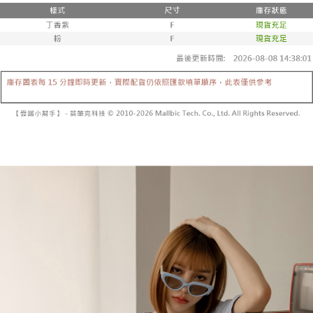
２．便利：只要手機號碼，簡訊認證，即可結帳。
法說明評估內容。
３．安心：先確認商品／服務後，再付款。
全家取貨付款
【繳款方式說明】
1.分期款項不併入電信帳單，「大哥付你分期」於每月結算日後寄送繳費提
每筆NT$60，滿NT$1,800(含以上)免運費
【「AFTEE先享後付」結帳流程】
醒簡訊。
１．於結帳方式選擇「AFTEE先享後付」後，將跳轉至「AFTEE先享後付」
2.透過簡訊連結打開帳單後，可選擇「超商條碼／台灣大直營門市／銀行轉
付款後全家取貨
結帳頁面，進行簡訊認證並確認金額後，即可完成結帳。
帳／街口支付／iPASS MONEY」等通路繳費。
２．訂單成立數日內，您將收到繳費通知簡訊。
每筆NT$60，滿NT$1,600(含以上)免運費
３．收到繳費通知簡訊後14天內，點擊此簡訊中的連結，可透過四大超商／
【注意事項】
ATM／網路銀行／等多元方式進行付款，方視為交易完成。
已關閉，請勿下單
1.本服務係由「台灣大哥大股份有限公司」（以下簡稱本公司）所提供，讓
※ 請注意：結帳手續完成當下不需立刻繳費，但若您需要取消訂單，請聯絡
用戶於交易時，得透過本服務購買商品或服務，並由商店將買賣／分期付款
每筆NT$10,000
購買商品的店家。未經商家同意取消之訂單仍視為有效，需透過AFTEE先享
買賣價金債權讓與本公司後，依約使用本公司帳單繳交帳款。
後付繳納相關費用。
2.基於同意付款使用「大哥付你分期」之契約關係目的，商店將以您的個人
已關閉，請勿下單(付取)
※ 交易是否成功請以「AFTEE先享後付 」之結帳頁面顯示為準，若有關於
資料（包含姓名、電話或地址）提供予台灣大哥大進項蒐集、處理及利用，
是否繳費成功／繳費後需取消欲退款等相關疑問，請聯繫「AFTEE先享後付
每筆NT$10,000
由本公司與您本人進行分期帳單所需資料之確認、核對及更正。
客戶支援中心」
https://netprotections.freshdesk.com/support/home
3.完整用戶服務條款，請詳閱以下連結：
https://oppay.tw/userRule
7-11取貨付款
【注意事項】
１．透過由恩沛科技股份有限公司提供之「AFTEE先享後付」服務完成之交
每筆NT$60，滿NT$1,800(含以上)免運費
易，需依本服務之必要範圍內提供個人資料，並將交易相關給付款項請求債
權轉讓予恩沛科技股份有限公司。
付款後7-11取貨
２．關於個人資料處理事宜，請瀏覽以下網址：
每筆NT$60，滿NT$1,600(含以上)免運費
https://aftee.tw/terms/#terms3
３．未成年的使用者請事先徵得法定代理人或監護人之同意方可使用
宅配
「AFTEE先享後付」，若未經同意申辦者引起之損失，本公司不負相關責
任。
每筆NT$100，滿NT$2,500(含以上)免運費