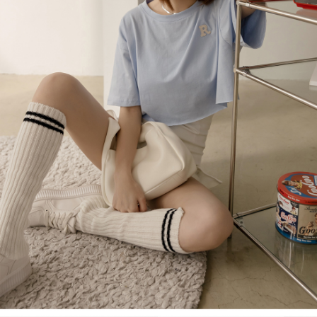
處理、利用，詳參 AFTEE 官網之『個人資料蒐集、處理及利用告知聲明』
（
https://aftee.tw/privacypolicy/
）。
國家/地區配送
查看运费
若款項超過繳費期限，將根據當次的金額加收年利率 16% 的逾期滯納金。
未成年的使用者，請事先徵得法定代理人或監護人之同意方可使用
AFTEE。
若您對於個人資料之處理、利用有任何疑問，或欲行使相關法律權利，請聯
繫恩沛科技股份有限公司。若您不同意我們將上開所示之個人資料，連同必
要之購買訂單資訊提供予 AFTEE ，或讓 AFTEE 蒐集處理利用您的個人資
料，請勿選用本服務。