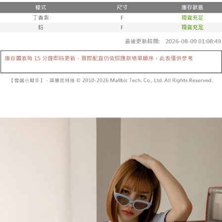
3. 訂單確認後不需事先繳費，商品會配送至您的指定地址。
消。如遇 “转专审核”未通过状况，表示未达系统评分，恕无法说明评估内
4. 下訂完成後，您的手機會收到一封繳費通知簡訊，APP會員則會收到
全家取貨付款
容。
AFTEE APP推播通知。
【缴款方式说明】
每笔NT$60，满NT$1,800(含以上)免运费
5. 收到商品當下無需繳費，確認無誤後，請再利用繳費通知簡訊或AFTEE
1. 分期款项不并入电信账单，“大哥付你分期”于每月结算日后寄送缴费提醒
APP於四大便利商店‧ATM/網銀等方式進行付款。
短信。
付款後全家取貨
2. 通过短信链接打开账单后，可选择 “超商条码／台湾大直营门市／银行转
請留意繳費期限為 14 天。唯有下載 AFTEE App 成為 AFTEE 會員者方能享
每笔NT$60，满NT$1,600(含以上)免运费
账／街口支付／iPASS MONEY”等通路缴费。
有最長 45 天內付款之服務。
已關閉，請勿下單
【注意事项】
繳費期限，為商家向您請款的時間，再加上使用AFTEE可延長的天數所計算
1. 本服务系由 “台湾大哥大股份有限公司”所提供，让用户于交易时，得通过
每笔NT$10,000
出。使用AFTEE下訂可以延長您收到商品前的繳費天數，但無法保證一定能
本服务购买商品或服务，并由商店将买卖／分期付款买卖价金债权让与本公
夠在期限內收到商品(例如:預購商品或預計到貨時間較長者)。因此無論收到
司后，依约使用本公司账单缴交账款。
已關閉，請勿下單(付取)
商品與否，仍需要請您在AFTEE規定的時間內完成繳費。
2. 基于同意付款使用 “大哥付你分期”之契约关系目的，商店将以您的个人资
每笔NT$10,000
料（包含姓名、电话或地址）提供予台湾大哥大进项收集、处理及利用，由
二、付款限制
台湾大哥大与本人进行分期账单所需资料之确认、核对及更正。
1. 初次使用 AFTEE 時，將依認證結果及本公司審查結果，核予每個人不同
7-11取貨付款
3. 完整用户服务条款，请详阅以下链接：
https://oppay.tw/userRule
之上限額度
2. 結帳金額須大於NT$30
每笔NT$60，满NT$1,800(含以上)免运费
3. 目前僅支援台灣會員
付款後7-11取貨
三、聲明條款
每笔NT$60，满NT$1,600(含以上)免运费
「AFTEE先享後付」(下稱本服務)乃由恩沛科技股份有限公司(下稱 AFTEE )
所提供，並由 AFTEE 向您收取款項。因使用本服務所須提供之個人資料(包
宅配
含但不限於訂購人姓名、電話，收件人姓名、電話、收件地址)，將交付予
AFTEE 於本服務必要服務範圍內運用。關於 AFTEE 對於個人資料之蒐集、
每笔NT$100，满NT$2,500(含以上)免运费