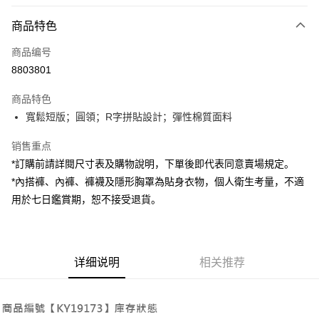
付款方式
商品特色
信用卡一次付款
商品编号
超商取货付款
8803801
LINE Pay
商品特色
Apple Pay
寬鬆短版；圓領；R字拼貼設計；彈性棉質面料
街口支付
销售重点
*訂購前請詳閱尺寸表及購物說明，下單後即代表同意賣場規定。
Google Pay
*內搭褲、內褲、褲襪及隱形胸罩為貼身衣物，個人衛生考量，不適
大哥付你分期
用於七日鑑賞期，恕不接受退貨。
相关说明
【大哥付你分期使用说明】
AFTEE先享后付
1. 本服务由台湾大哥大提供，电信用户可立即使用无须另外申请。（限个人
月租型门号，不开放公司户及预付卡使用）
相关说明
详细说明
相关推荐
2. 付款方式选择 “大哥付你分期”，订单成立后会自动跳转到大哥付的交易流
一、關於 AFTEE先享後付
程，验证手机门号后，选择欲分期的期数、缴款截止日，确认付款后即完成
ATM付款
1. 於付款方式選擇AFTEE先享後付，將跳出AFTEE先享後付手機驗證視
交易。
窗。
3. 实际核准额度、可分期数及费用金额请依后续交易确认页面所载为准。
2. 進行簡訊驗證之後，即可完成結帳手續。
运送方式
4. 订单成立30分钟内，如未前往确认交易或遇审核未通过，订单将自动取