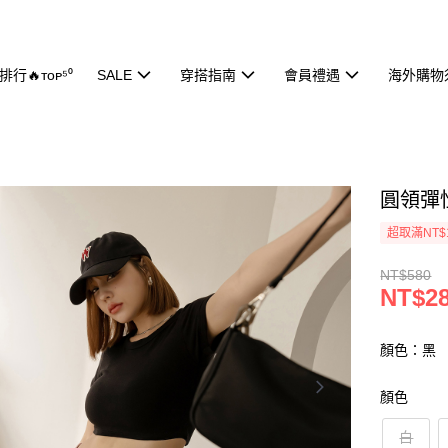
行🔥ᴛᴏᴘ⁵⁰
SALE
穿搭指南
會員禮遇
海外購物
圓領彈性
超取滿NT$
NT$580
NT$2
顏色：黑
顏色
白