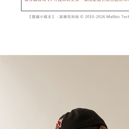
資料（包
是否繳費成
已關閉，請
用，由本
付客戶支
每筆NT$10
3.完整用
【注意事
7-11取貨
１．透過由
交易，需
每筆NT$6
求債權轉
２．關於
付款後7-1
https://aft
每筆NT$6
３．未成
「AFTE
宅配
任。
４．使用「
每筆NT$1
即時審查
結果請求
國家/地區
５．嚴禁
形，恩沛
動。