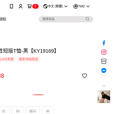
0
中文 (繁體)
TWD
須知
短版T恤-黑【KY19169】
1,600免運
國家/地區配送
88
杏
粉
煙灰
黑