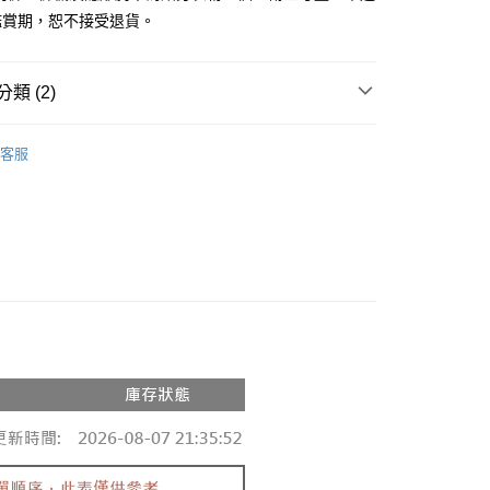
鑑賞期，恕不接受退貨。
y
分期
類 (2)
你分期使用說明】
享後付
由台灣大哥大提供，台灣大哥大用戶可立即使用無須另外申請。
推薦
式選擇「大哥付你分期」，訂單成立後會自動跳轉到大哥付的交易
客服
證手機門號後，選擇欲分期的期數、繳款截止日，確認付款後即
◖ T-SHIRT ◗
FTEE先享後付」】
。
先享後付是「在收到商品之後才付款」的支付方式。 讓您購物簡單
准額度、可分期數及費用金額請依後續交易確認頁面所載為準。
心！
立30分鐘內，如未前往確認交易或遇審核未通過，訂單將自動取
：不需註冊會員、不需綁卡、不需儲值。
「轉專審核」未通過狀況，表示未達大哥付你分期系統評分，恕
：只要手機號碼，簡訊認證，即可結帳。
評估內容。
：先確認商品／服務後，再付款。
式說明】
付款
項不併入電信帳單，「大哥付你分期」於每月結算日後寄送繳費提
EE先享後付」結帳流程】
0，滿NT$1,800(含以上)免運費
方式選擇「AFTEE先享後付」後，將跳轉至「AFTEE先享後
訊連結打開帳單後，可選擇「超商條碼／台灣大直營門市／銀行轉
頁面，進行簡訊認證並確認金額後，即可完成結帳。
付／iPASS MONEY」等通路繳費。
家取貨
成立數日內，您將收到繳費通知簡訊。
費通知簡訊後14天內，點擊此簡訊中的連結，可透過四大超商
0，滿NT$1,600(含以上)免運費
項】
網路銀行／等多元方式進行付款，方視為交易完成。
係由「台灣大哥大股份有限公司」（以下簡稱本公司）所提供，讓
：結帳手續完成當下不需立刻繳費，但若您需要取消訂單，請聯
請勿下單
易時，得透過本服務購買商品或服務，並由商店將買賣／分期付
的店家。未經商家同意取消之訂單仍視為有效，需透過AFTEE
金債權讓與本公司後，依約使用本公司帳單繳交帳款。
繳納相關費用。
,000
意付款使用「大哥付你分期」之契約關係目的，商店將以您的個人
否成功請以「AFTEE先享後付 」之結帳頁面顯示為準，若有關於