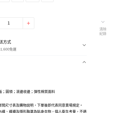
清除
紀錄
送方式
1,600免運
次付款
付款
版；圓領；滾邊收邊；彈性棉質面料
請詳閱尺寸表及購物說明，下單後即代表同意賣場規定。
、內褲、褲襪及隱形胸罩為貼身衣物，個人衛生考量，不適