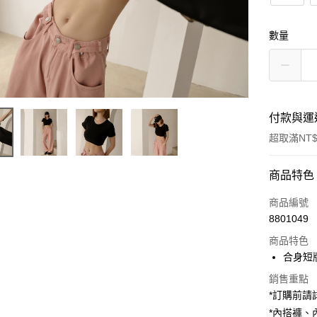
數量
付款與運
超取滿NT$
付款方式
商品特色
信用卡一
商品編號
8801049
超商取貨
商品特色
LINE Pay
合身短
Apple Pay
銷售重點
*訂購前
街口支付
*內搭褲