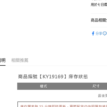
用於七日
Google Pa
大哥付你
相關說明
商品相關分
【大哥付
AFTEE先
1.本服務
人氣商品
2.付款方
相關說明
分享
流程，驗
【上衣】
【關於「A
ATM付款
完成交易
AFTEE
3.實際核
便利好安
4.訂單成
１．簡單
消。如遇
２．便利
運送方式
無法說明
３．安心
說明
相關推薦
【繳款方
全家取貨
1.分期款
【「AFT
醒簡訊。
每筆NT$6
１．於結帳
2.透過簡
付」結帳
帳／街口支
付款後全
２．訂單
３．收到繳
每筆NT$6
【注意事
／ATM／
1.本服務
※ 請注意
已關閉，
用戶於交
絡購買商品
款買賣價
先享後付
每筆NT$10
2.基於同
※ 交易是