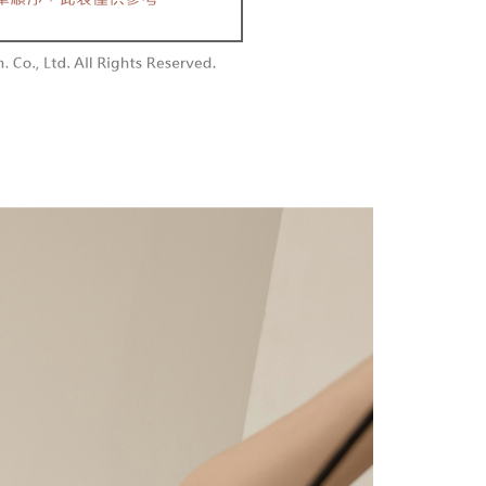
含姓名、電話或地址）提供予台灣大哥大進項蒐集、處理及利
功／繳費後需取消欲退款等相關疑問，請聯繫「AFTEE先享後
勿下單(付取)
公司與您本人進行分期帳單所需資料之確認、核對及更正。
援中心」
https://netprotections.freshdesk.com/support/home
,000
戶服務條款，請詳閱以下連結：
https://oppay.tw/userRule
項】
付款
恩沛科技股份有限公司提供之「AFTEE先享後付」服務完成之
依本服務之必要範圍內提供個人資料，並將交易相關給付款項請
0，滿NT$1,800(含以上)免運費
讓予恩沛科技股份有限公司。
個人資料處理事宜，請瀏覽以下網址：
1取貨
ee.tw/terms/#terms3
0，滿NT$1,600(含以上)免運費
年的使用者請事先徵得法定代理人或監護人之同意方可使用
E先享後付」，若未經同意申辦者引起之損失，本公司不負相關責
AFTEE先享後付」時，將依據個別帳號之用戶狀況，依本公司
00，滿NT$2,500(含以上)免運費
核予不同之上限額度；若仍有額度不足之情形，本公司將視審查
用戶進行身份認證。
配送
查看運費
一人註冊多個帳號或使用他人資訊註冊。若發現惡意使用之情
科技股份有限公司將有權停止該用戶之使用額度並採取法律行