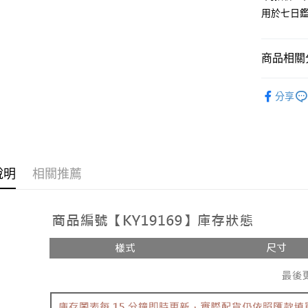
用於七日
Google Pa
大哥付你
相關說明
商品相關分
【大哥付
AFTEE先
1.本服務
人氣商品
2.付款方
相關說明
分享
流程，驗
【上衣】
【關於「A
ATM付款
完成交易
AFTEE
3.實際核
便利好安
4.訂單成
１．簡單
消。如遇
２．便利
運送方式
無法說明
３．安心
說明
相關推薦
【繳款方
全家取貨
1.分期款
【「AFT
醒簡訊。
每筆NT$6
１．於結帳
2.透過簡
付」結帳
帳／街口支
付款後全
２．訂單
３．收到繳
每筆NT$6
【注意事
／ATM／
1.本服務
※ 請注意
已關閉，
用戶於交
絡購買商品
款買賣價
先享後付
每筆NT$10
2.基於同
※ 交易是