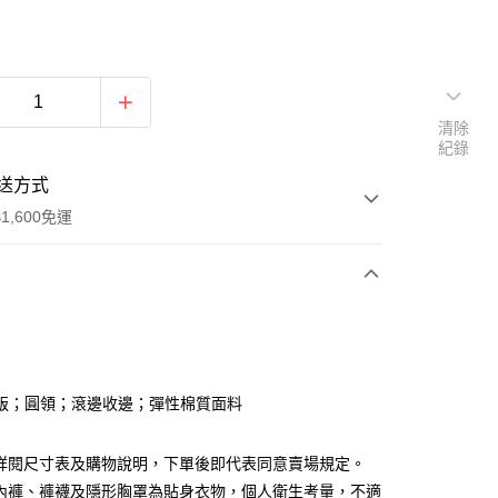
清除
紀錄
送方式
1,600免運
次付款
付款
版；圓領；滾邊收邊；彈性棉質面料
請詳閱尺寸表及購物說明，下單後即代表同意賣場規定。
、內褲、褲襪及隱形胸罩為貼身衣物，個人衛生考量，不適