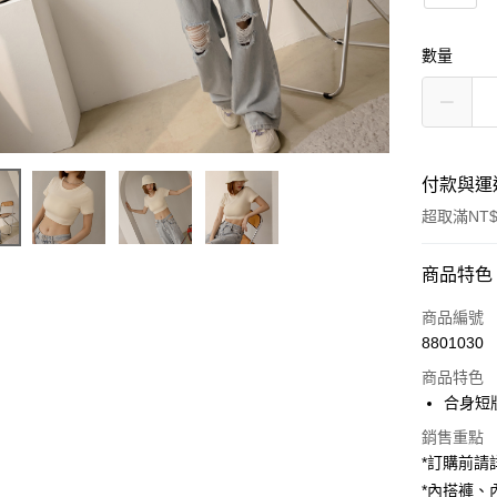
數量
付款與運
超取滿NT$
付款方式
商品特色
信用卡一
商品編號
8801030
超商取貨
商品特色
LINE Pay
合身短
Apple Pay
銷售重點
*訂購前
街口支付
*內搭褲