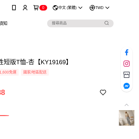
0
中文 (繁體)
TWD
須知
短版T恤-杏【KY19169】
1,600免運
國家/地區配送
88