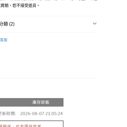
鑑賞期，恕不接受退貨。
y
分期
類 (2)
你分期使用說明】
享後付
由台灣大哥大提供，台灣大哥大用戶可立即使用無須另外申請。
推薦
式選擇「大哥付你分期」，訂單成立後會自動跳轉到大哥付的交易
客服
證手機門號後，選擇欲分期的期數、繳款截止日，確認付款後即
◖ T-SHIRT ◗
FTEE先享後付」】
。
先享後付是「在收到商品之後才付款」的支付方式。 讓您購物簡單
准額度、可分期數及費用金額請依後續交易確認頁面所載為準。
心！
立30分鐘內，如未前往確認交易或遇審核未通過，訂單將自動取
：不需註冊會員、不需綁卡、不需儲值。
「轉專審核」未通過狀況，表示未達大哥付你分期系統評分，恕
：只要手機號碼，簡訊認證，即可結帳。
評估內容。
：先確認商品／服務後，再付款。
式說明】
付款
項不併入電信帳單，「大哥付你分期」於每月結算日後寄送繳費提
EE先享後付」結帳流程】
0，滿NT$1,800(含以上)免運費
方式選擇「AFTEE先享後付」後，將跳轉至「AFTEE先享後
訊連結打開帳單後，可選擇「超商條碼／台灣大直營門市／銀行轉
頁面，進行簡訊認證並確認金額後，即可完成結帳。
付／iPASS MONEY」等通路繳費。
家取貨
成立數日內，您將收到繳費通知簡訊。
費通知簡訊後14天內，點擊此簡訊中的連結，可透過四大超商
0，滿NT$1,600(含以上)免運費
項】
網路銀行／等多元方式進行付款，方視為交易完成。
係由「台灣大哥大股份有限公司」（以下簡稱本公司）所提供，讓
：結帳手續完成當下不需立刻繳費，但若您需要取消訂單，請聯
請勿下單
易時，得透過本服務購買商品或服務，並由商店將買賣／分期付
的店家。未經商家同意取消之訂單仍視為有效，需透過AFTEE
金債權讓與本公司後，依約使用本公司帳單繳交帳款。
繳納相關費用。
,000
意付款使用「大哥付你分期」之契約關係目的，商店將以您的個人
否成功請以「AFTEE先享後付 」之結帳頁面顯示為準，若有關於