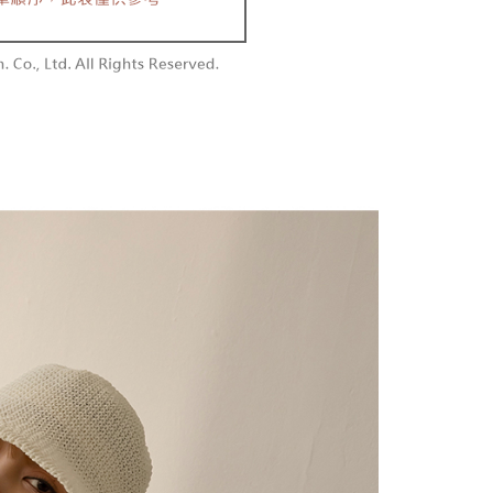
含姓名、電話或地址）提供予台灣大哥大進項蒐集、處理及利
功／繳費後需取消欲退款等相關疑問，請聯繫「AFTEE先享後
勿下單(付取)
公司與您本人進行分期帳單所需資料之確認、核對及更正。
援中心」
https://netprotections.freshdesk.com/support/home
,000
戶服務條款，請詳閱以下連結：
https://oppay.tw/userRule
項】
付款
恩沛科技股份有限公司提供之「AFTEE先享後付」服務完成之
依本服務之必要範圍內提供個人資料，並將交易相關給付款項請
0，滿NT$1,800(含以上)免運費
讓予恩沛科技股份有限公司。
個人資料處理事宜，請瀏覽以下網址：
1取貨
ee.tw/terms/#terms3
0，滿NT$1,600(含以上)免運費
年的使用者請事先徵得法定代理人或監護人之同意方可使用
E先享後付」，若未經同意申辦者引起之損失，本公司不負相關責
AFTEE先享後付」時，將依據個別帳號之用戶狀況，依本公司
00，滿NT$2,500(含以上)免運費
核予不同之上限額度；若仍有額度不足之情形，本公司將視審查
用戶進行身份認證。
配送
查看運費
一人註冊多個帳號或使用他人資訊註冊。若發現惡意使用之情
科技股份有限公司將有權停止該用戶之使用額度並採取法律行