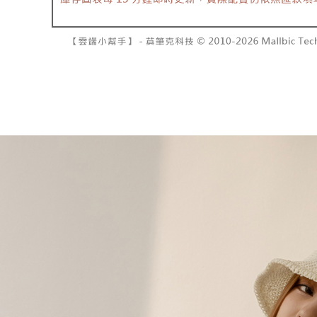
資料（包
是否繳費成
已關閉，請
用，由本
付客戶支
每筆NT$10
3.完整用
【注意事
7-11取貨
１．透過由
交易，需
每筆NT$6
求債權轉
２．關於
付款後7-1
https://aft
每筆NT$6
３．未成
「AFTE
宅配
任。
４．使用「
每筆NT$1
即時審查
結果請求
國家/地區
５．嚴禁
形，恩沛
動。