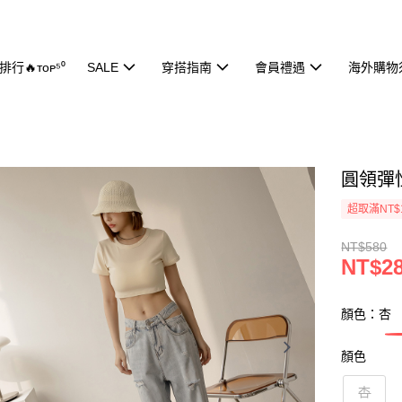
行🔥ᴛᴏᴘ⁵⁰
SALE
穿搭指南
會員禮遇
海外購物
圓領彈性
超取滿NT$
NT$580
NT$2
顏色：杏
顏色
杏