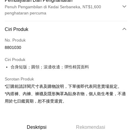
Pembayaran Dan Penghantaran
Penuh Pengambilan di Kedai Serbaneka, NT$1,600
penghataran percuma
Kaedah Pembayaran
Ciri Produk
Kad Kredit (Bayaran Penuh)
No. Produk
Pengambilan di Kedai Serbaneka
8801030
LINE Pay
Ciri Produk
Apple Pay
合身短版；圓領；滾邊收邊；彈性棉質面料
JKOPAY
Sorotan Produk
Google Pay
*訂購前請詳閱尺寸表及購物說明，下單後即代表同意賣場規定。
*內搭褲、內褲、褲襪及隱形胸罩為貼身衣物，個人衛生考量，不適
OP Pay Later
用於七日鑑賞期，恕不接受退貨。
Deskripsi
[Terma Penggunaan untuk OP Pay Later]
AFTEE
Perkhidmatan ini disediakan oleh Taiwan Mobile dan tersedia untuk
Deskripsi
pengguna Taiwan Mobile tanpa memerlukan permohonan tambahan.
Deskripsi
Rekomendasi
Pertama, Mengenai Perkhidmatan AFTEE Beli Sekarang Bayar Kemudian