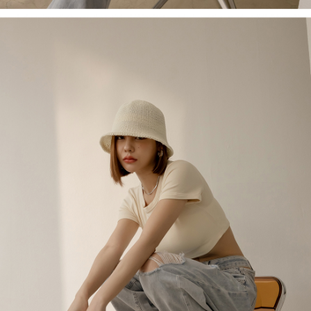
1. Perkhidmatan ini disediakan oleh Taiwan Mobile, pengguna telefon
Sila hubungi NP Taiwan Inc. di
cs_tw@netprotections.co.jp
jika anda
mudah alih boleh segera menggunakan tanpa perlu memohon lagi.
mempunyai sebarang kebimbangan mengenai pemprosesan dan
(Hanya untuk nombor langganan peribadi, tidak terbuka untuk syarikat
penggunaan pada data peribadi. Jika anda tidak bersetuju dengan data
dan kad prabayar)
peribadi yang disenaraikan seperti di atas akan dikumpul dan digunakan
2. Pilihan kaedah pembayaran "Pembayaran Ansuran Gogo", selepas
oleh AFTEE, sila jangan gunakan perkhidmatan ini.
pesanan ditubuhkan, akan secara automatik dialihkan ke proses
transaksi Gogo, selepas pengesahan nombor telefon, pilih bilangan
ansuran yang diingini, tarikh akhir pembayaran, dan setelah
mengesahkan pembayaran, transaksi akan selesai.
3. Jumlah kelulusan sebenar, bilangan ansuran dan jumlah bayaran
adalah berdasarkan halaman pengesahan transaksi seterusnya.
4. Dalam masa 30 minit selepas pesanan ditubuhkan, jika tidak pergi
untuk mengesahkan transaksi atau jika tidak lulus semakan, pesanan
akan dibatalkan secara automatik. Jika terdapat situasi "pindah untuk
semakan khusus" yang tidak lulus, ini menunjukkan bahawa sistem
penilaian tidak mencukupi, tiada penjelasan mengenai kandungan
penilaian boleh diberikan.
【Penerangan Kaedah Pembayaran】
1. Pembayaran ansuran tidak digabungkan dalam bil telekomunikasi,
"Pembayaran Ansuran Gogo" akan menghantar SMS peringatan
pembayaran selepas tarikh penyelesaian bulanan.
2. Melalui pautan SMS untuk membuka bil, anda boleh memilih untuk
membayar melalui "Kod bar kedai serbaneka / Kedai rasmi Taiwan
Mobile / Pemindahan bank / Pembayaran J街口 / iPASS MONEY" dan