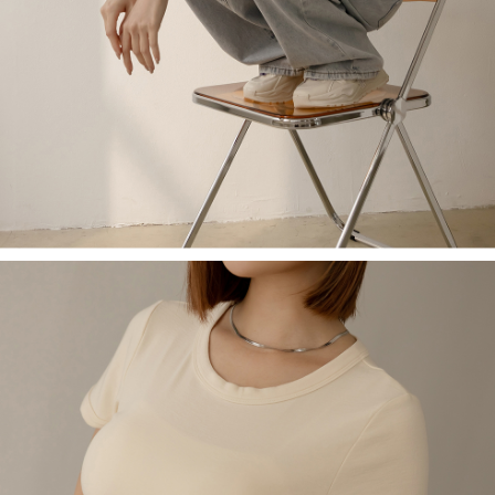
saluran lain.
【Nota Penting】
1. Perkhidmatan ini disediakan oleh "Taiwan Mobile Co., Ltd." untuk
membolehkan pengguna membeli produk atau perkhidmatan melalui
perkhidmatan ini semasa transaksi, dan kedai akan menyerahkan hak
tuntutan harga jual/beli ansuran kepada syarikat ini untuk membayar bil
menggunakan bil syarikat ini.
2. Berdasarkan tujuan kontrak persetujuan pembayaran menggunakan
"Pembayaran Ansuran Gogo", kedai akan memberikan maklumat peribadi
anda (termasuk nama, telefon atau alamat) kepada Taiwan Mobile untuk
pengumpulan, pemprosesan dan penggunaan, untuk pengesahan,
semakan dan pembetulan data yang diperlukan untuk bil ansuran oleh
Taiwan Mobile.
3. Sila baca syarat perkhidmatan pengguna secara lengkap melalui
pautan berikut: https://oppay.tw/userRule