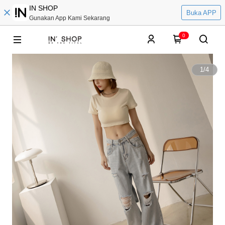
IN SHOP
Buka APP
Gunakan App Kami Sekarang
0
1
/
4