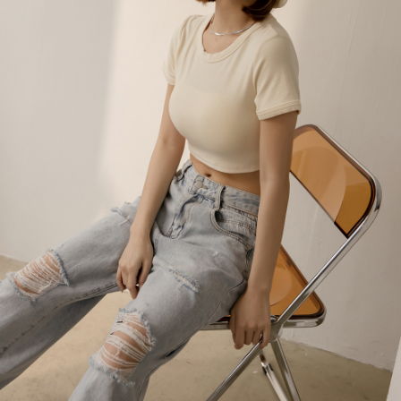
menyelesaikan pembayaran anda melalui salah satu saluran berikut: kod
kepada AFTEE dalam tempoh sama ada anda menerima pesanan.
bar kedai serbaneka, kedai runcit Taiwan Mobile, pemindahan bank,
付款後7-11取貨
JKOPay, atau iPASS MONEY.
Kedua, Sekatan Pembayaran
NT$60/pesanan | Penghantaran percuma untuk pesanan
1. Jumlah yang diperakui untuk pengguna kali pertama boleh sehingga
[Nota Penting]
NT$1,600 atau lebih
NT$10,000. Amaun diperakui sebenar yang diluluskan akan berdasarkan
keputusan pensijilan dan semakan oleh AFTEE.
Perkhidmatan ini disediakan oleh Taiwan Mobile Co., Ltd. (“Syarikat”),
宅配
2. Amaun perbelanjaan minimum mestilah lebih besar daripada NT$20.
yang membolehkan pelanggan membeli barangan atau perkhidmatan
3. Pada masa ini hanya tersedia untuk ahli Taiwan.
NT$100/pesanan | Penghantaran percuma untuk pesanan
melalui perkhidmatan ini pada masa transaksi. Hasil daripada pembelian
atau pembayaran ansuran akan dipindahkan oleh peniaga kepada
NT$2,500 atau lebih
Ketiga, Syarat Perkhidmatan
Syarikat, dan pelanggan hendaklah membuat pembayaran mengikut
Perkhidmatan AFTEE Beli Sekarang Bayar Kemudian disediakan oleh NP
perjanjian menggunakan sistem bil Syarikat.
國家/地區配送
Kadar Penghantaran
Taiwan, Inc. dan AFTEE akan membuat bil kepada pengguna. AFTEE
akan menggunakan data peribadi yang dikumpul (termasuk nama
Untuk memenuhi hubungan kontrak yang terjalin melalui persetujuan
pembeli, no. telefon, nama penerima, no. telefon, alamat penerima) untuk
penggunaan OP Pay Later, peniaga akan memberikan maklumat peribadi
penggunaan perkhidmatan. Sila rujuk kepada "Penyata Pengumpulan
anda (termasuk nama, nombor telefon, atau alamat) kepada Syarikat bagi
Data Peribadi, Pemprosesan, Penggunaan"
tujuan pengumpulan, pemprosesan dan penggunaan data yang
(https://aftee.tw/privacypolicy/
) untuk maklumat lanjut.
diperlukan untuk pengebilan ansuran, termasuk pengesahan,
pengesahan semula dan pembetulan.
Jumlah yang diperakui untuk pengguna kali pertama yang lulus
kelulusan boleh sehingga NT$10,000. Jika pengguna tidak membuat
Untuk terma perkhidmatan penuh, sila rujuk pautan berikut:
pembayaran dalam tempoh tersebut, yuran pembayaran lewat sebanyak
https://oppay.tw/userRule
" target="_blank" class="link revert-
20% setahun akan dikenakan. Pengguna bawah umur dikehendaki
style">https://oppay.tw/userRule
mendapatkan kebenaran daripada ibu bapa atau penjaga yang sah
untuk menggunakan AFTEE.
【Panduan Penggunaan Pembayaran Ansuran Gogo】