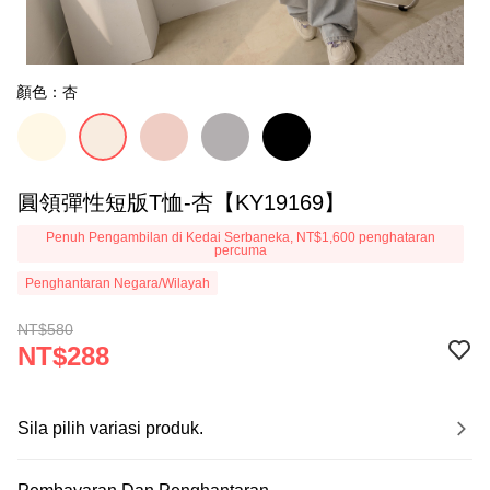
顏色：杏
圓領彈性短版T恤-杏【KY19169】
Penuh Pengambilan di Kedai Serbaneka, NT$1,600 penghataran
percuma
Penghantaran Negara/Wilayah
NT$580
NT$288
Sila pilih variasi produk.