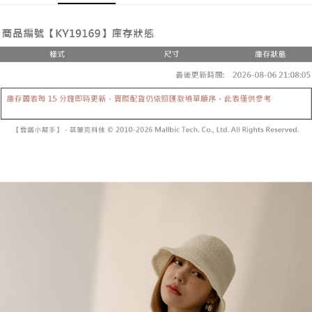
Pemindahan ATM
1. Dengan memilih AFTEE sebagai kaedah pembayaran, mesej
Jika anda memilih OP Pay Later sebagai kaedah pembayaran, sistem
pengesahan AFTEE akan muncul.
akan mengarahkan anda secara automatik ke proses transaksi OP Pay
2. Anda boleh meneruskan pembayaran selepas pengesahan SMS.
Pilihan Penghantaran
Later selepas pesanan dibuat. Anda perlu mengesahkan nombor telefon
3. Tiada bayaran diperlukan apabila pesanan disahkan. Produk akan
mudah alih anda, memilih bilangan ansuran, dan menetapkan tarikh
dihantar ke alamat yang ditetapkan.
全家取貨付款
akhir pembayaran. Transaksi akan dianggap selesai setelah pembayaran
4. Setelah pesanan disahkan, anda akan menerima SMS pembayaran
disahkan.
NT$60/pesanan | Penghantaran percuma untuk pesanan
manakala ahli aplikasi akan menerima pemberitahuan tolak aplikasi
NT$1,800 atau lebih
AFTEE.
Had kredit yang diluluskan, tempoh ansuran yang tersedia, dan yuran
5. Tiada bayaran diperlukan apabila anda menerima produk. Sila buat
yang dikenakan adalah tertakluk kepada maklumat yang dinyatakan
pembayaran di empat kedai serbaneka utama, ATM atau perbankan
付款後全家取貨
pada halaman pengesahan transaksi seterusnya.
dalam talian dengan SMS pembayaran atau pemberitahuan tolak aplikasi
NT$60/pesanan | Penghantaran percuma untuk pesanan
AFTEE.
Jika transaksi tidak disahkan dalam masa 30 minit selepas pesanan
NT$1,600 atau lebih
dibuat, atau jika permohonan gagal dalam proses semakan, pesanan
Sila ambil perhatian bahawa tempoh pembayaran adalah 14 hari. Walau
akan dibatalkan secara automatik. Jika permohonan gagal pada
已關閉，請勿下單
bagaimanapun, bagi mereka yang telah memuat turun Aplikasi AFTEE
peringkat "semakan manual", ini bermakna kriteria pemarkahan sistem
dan mendaftar sebagai ahli AFTEE boleh menikmati tempoh pembayaran
NT$10,000/pesanan
tidak dipenuhi; butiran penilaian khusus tidak akan didedahkan.
sehingga 45 hari.
已關閉，請勿下單(付取)
[Arahan Pembayaran]
Tempoh pembayaran dikira dari masa kedai meminta pembayaran anda,
ditambah dengan bilangan hari yang boleh dilanjutkan oleh AFTEE. Anda
NT$10,000/pesanan
Pembayaran ansuran melalui OP Pay Later akan dibilkan secara
boleh melanjutkan tempoh pembayaran anda sebelum anda menerima
berasingan dan tidak termasuk dalam bil telekom anda. SMS peringatan
pesanan. Walau bagaimanapun, tiada jaminan bahawa anda boleh
7-11取貨付款
pembayaran akan dihantar selepas kitaran bil bulanan.
menerima pesanan anda semasa tempoh pembayaran (cth.: produk
NT$60/pesanan | Penghantaran percuma untuk pesanan
prapesanan atau produk yang mungkin mengambil masa yang lebih
Selepas mengakses bil melalui pautan dalam SMS, anda boleh
NT$1,800 atau lebih
lama untuk dihantar). Oleh itu, anda dikehendaki membuat pembayaran