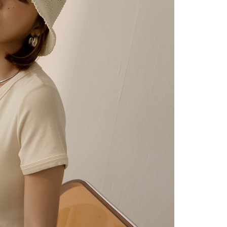
の処理、利用について疑問がある、または関連する法律の権利
たい場合は、ネットプロテクションズ
rotections.co.jp
にご連絡ください。上記に示した個人情報
購入注文書とあわせてAFTEEにご提供いただく、または
にあなたの個人情報の収集、処理、利用を許可することににご同
けない場合は、当サービスを選択しないでください。