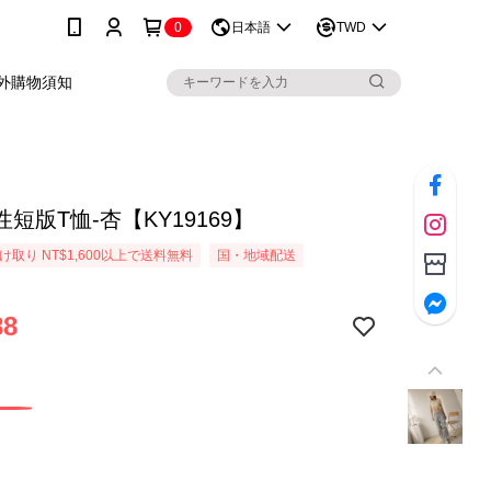
0
日本語
TWD
外購物須知
短版T恤-杏【KY19169】
取り NT$1,600以上で送料無料
国・地域配送
88