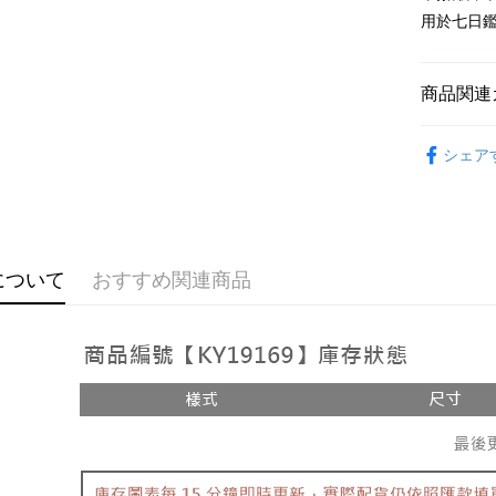
Google Pa
用於七日
OP Pay La
説明
商品関連
【OP Pay
AFTEE
1. 本サ
おすすめ
追加の申
説明
シェア
2. 支払い
【上衣】
一、 AF
ATM払い
動的に OP
1.お支払
払いの回
ドウが表
す。
2.SMS
3. 実際
3.注文す
配送方法
ジを基準
す。
について
おすすめ関連商品
4. 注文
4.ご注文
全家取貨
合、注文
員の場合は
が発生し
配送毎にNT
5.商品受
評価内容
たはアプリ
付款後全
ングでお
配送毎にNT
【支払い
代金納付期
1. 分割払
プリをダウ
已關閉，
の締め日後
以内まで
2. SM
配送毎にNT
湾大直営店
お支払期限