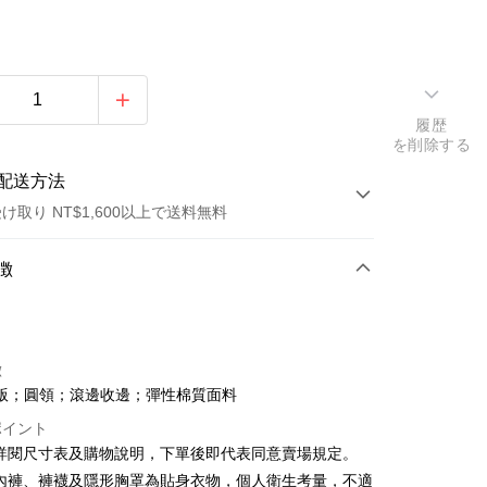
履歴
を削除する
配送方法
け取り NT$1,600以上で送料無料
方法
徴
カード1回払い
店頭代金引換
徴
版；圓領；滾邊收邊；彈性棉質面料
ポイント
請詳閱尺寸表及購物說明，下單後即代表同意賣場規定。
、內褲、褲襪及隱形胸罩為貼身衣物，個人衛生考量，不適