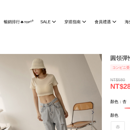
暢銷排行🔥ᴛᴏᴘ⁵⁰
SALE
穿搭指南
會員禮遇
海
圓領彈性
コンビニ受け
NT$580
NT$2
顏色：杏
顏色
杏