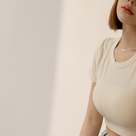
個人情報
を行使し
cs_tw@netp
を、必要な
AFTEE
意いただ