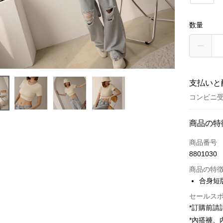
数量
支払いと
コンビニ受
お支払い
商品の特
クレジット
商品番号
8801030
コンビニ
商品の特
LINE Pay
合身短
Apple Pay
セールス
*訂購前
JKOPAY
*內搭褲