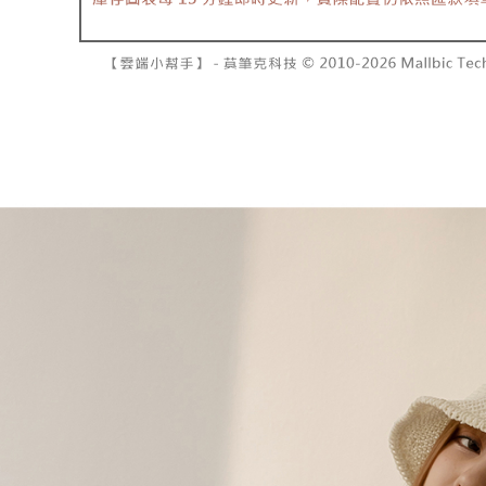
で支払い
已關閉，請
もとに計算
期限を延
配送毎にNT
【注意事
（例：予
1. 本サ
の有無に関
7-11取貨
よって提
スを購入
二、支払
配送毎にNT
渡した後
1.初回 
す。
き、限度
付款後7-1
2. 「OP
2.決済金額
配送毎にNT
人情報（
3.現在、
処理およ
宅配
報の確認
三、利用規
3. 完全
プロテクシ
配送毎にNT
ださい：
ht
します。
文者の氏
國家/地區
これに限ら
されます。
AFTEE
明』をご
AFTEE
なります。
延滞納金
後見人の同