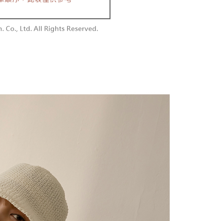
を選択できます。
勿下單(付取)
されます。AFTEEで注文すると、商品を受け取るまで支払い
長できますが、商品を期限内に受け取れない場合があります
$10,000
項】
約商品や商品到着日が比較的遅い商品）。そのため、商品到着
ービスは「台湾大哥大株式会社」（以下「当社」といいます）に
わらず、AFTEEで指定された期限内にお支払いください。
付款
供され、ユーザーが取引時に本サービスを通じて商品やサービ
できるようにし、店舗が売買／分割払い売買の債権を当社に譲
い限度額
$60、NT$1,800以上で送料無料
、契約に基づいて当社の請求書で帳款を支払うことになりま
AFTEEを ご利用の際に、認証結果及び当社の審査の結果に基づ
額が設定されます。
1取貨
 Pay Later」を利用する契約関係の目的から、店舗はあなたの個
は最低NT$20です。
$60、NT$1,600以上で送料無料
名前、電話または住所を含む）を台湾大哥大に提供し、収集、
台湾の会員のみご利用いただけます。
び利用するために、当社があなた本人と分割請求書に必要な情
、照合および修正を行います。
約「AFTEE代金後払い」（以下当サービスという）はネット
なユーザーサービス規約については、以下のリンクを参照してく
ョンズ（以下 AFTEE という）が提供し、AFTEEが代金を徴収
$100、NT$2,500以上で送料無料
tps://oppay.tw/userRule
当サービスご利用の際に提供しなければならない個人情報（注
名、電話番号、受取人の氏名、電話番号、受取人住所を含むが
配送
送料を確認
ない）は、AFTEEに渡され当サービスで必要な範囲内で利用
AFTEEの個人情報の収集、処理、利用について、詳細は
公式ホームページの『個人情報の収集、処理及び利用に関する声
参照ください（
https://aftee.tw/privacypolicy/
）。
の初回ご利用の際に、審査を通過すれば、最高額がNT$10,000に
支払い期限を過ぎた場合、その金額に基づいて年利20%の遅
が加算されます。未成年の利用者は、事前に法定代理人または
意を得ればAFTEEをご利用いただけます。