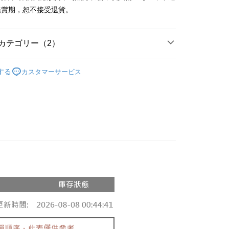
y
鑑賞期，恕不接受退貨。
ter
カテゴリー（2）
 Later 使用説明】
代金後払い
ービスは台湾大哥大によって提供され、台湾大哥大のユーザーは
の人気商品
請なしで即時に利用可能です。
する
カスタマーサービス
方法で「OP Pay Later」を選択すると、注文が成立した後に自
◖ T-SHIRT ◗
TEE代金後払いについて
 Pay Later の取引プロセスに移行し、携帯番号を確認後、分割
い方法でAFTEE代金後払いを選択すると、携帯電話認証ウィン
数や支払い期限を選択し、支払いを確認すると取引が完了しま
示されます。
で認証してお支払い手続を進めてください。
の承認額、分割回数および費用については、後続の取引確認ペー
るときのお支払いは不要です。商品はご指定の住所に配送されま
とします。
成立後30分以内に確認取引を行わない場合や審査が通過しない場
が完了すると、携帯に支払い通知のSMSが届きます。アプリ会
付款
は自動的にキャンセルされます。「転専審査」に未通過の状況
、AFTEE アプリプッシュ通知が届きます。
た場合は、システムの評価基準に達していないことを意味し、
$60、NT$1,800以上で送料無料
け取り時のお支払いは不要です。商品を確かめてから、SMSま
についての説明はいたしかねます。
の通知に従って、4大コンビニ、またはATM/オンラインバンキ
家取貨
支払いください。
$60、NT$1,600以上で送料無料
方法の説明】
限は最短で 14 日以内ですので、ご注意ください。AFTEE ア
いの金額は電信請求書に統合されず、「OP Pay Later」は毎月
ンロードして AFTEE 会員になるとお支払い期限を最長 45 日
請勿下單
に支払いリマインダーのSMSを送信します。
延長できます。
Sのリンクを通じて請求書を開いた後、「コンビニバーコード／台
$10,000
舗／銀行振込／街口支払い／iPASS MONEY」などのチャネル
は、ショップが請求した期日と、AFTEEで延長できる日数を