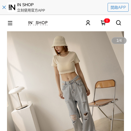
IN SHOP
開啟APP
立刻使用官方APP
0
1
/
4