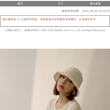
２．便利：只要手機號碼，簡訊認證，即可結帳。
法說明評估內容。
３．安心：先確認商品／服務後，再付款。
全家取貨付款
【繳款方式說明】
1.分期款項不併入電信帳單，「大哥付你分期」於每月結算日後寄送繳費提
每筆NT$60，滿NT$1,800(含以上)免運費
【「AFTEE先享後付」結帳流程】
醒簡訊。
１．於結帳方式選擇「AFTEE先享後付」後，將跳轉至「AFTEE先享後付」
2.透過簡訊連結打開帳單後，可選擇「超商條碼／台灣大直營門市／銀行轉
付款後全家取貨
結帳頁面，進行簡訊認證並確認金額後，即可完成結帳。
帳／街口支付／iPASS MONEY」等通路繳費。
２．訂單成立數日內，您將收到繳費通知簡訊。
每筆NT$60，滿NT$1,600(含以上)免運費
３．收到繳費通知簡訊後14天內，點擊此簡訊中的連結，可透過四大超商／
【注意事項】
ATM／網路銀行／等多元方式進行付款，方視為交易完成。
已關閉，請勿下單
1.本服務係由「台灣大哥大股份有限公司」（以下簡稱本公司）所提供，讓
※ 請注意：結帳手續完成當下不需立刻繳費，但若您需要取消訂單，請聯絡
用戶於交易時，得透過本服務購買商品或服務，並由商店將買賣／分期付款
每筆NT$10,000
購買商品的店家。未經商家同意取消之訂單仍視為有效，需透過AFTEE先享
買賣價金債權讓與本公司後，依約使用本公司帳單繳交帳款。
後付繳納相關費用。
2.基於同意付款使用「大哥付你分期」之契約關係目的，商店將以您的個人
已關閉，請勿下單(付取)
※ 交易是否成功請以「AFTEE先享後付 」之結帳頁面顯示為準，若有關於
資料（包含姓名、電話或地址）提供予台灣大哥大進項蒐集、處理及利用，
是否繳費成功／繳費後需取消欲退款等相關疑問，請聯繫「AFTEE先享後付
每筆NT$10,000
由本公司與您本人進行分期帳單所需資料之確認、核對及更正。
客戶支援中心」
https://netprotections.freshdesk.com/support/home
3.完整用戶服務條款，請詳閱以下連結：
https://oppay.tw/userRule
7-11取貨付款
【注意事項】
１．透過由恩沛科技股份有限公司提供之「AFTEE先享後付」服務完成之交
每筆NT$60，滿NT$1,800(含以上)免運費
易，需依本服務之必要範圍內提供個人資料，並將交易相關給付款項請求債
權轉讓予恩沛科技股份有限公司。
付款後7-11取貨
２．關於個人資料處理事宜，請瀏覽以下網址：
每筆NT$60，滿NT$1,600(含以上)免運費
https://aftee.tw/terms/#terms3
３．未成年的使用者請事先徵得法定代理人或監護人之同意方可使用
宅配
「AFTEE先享後付」，若未經同意申辦者引起之損失，本公司不負相關責
任。
每筆NT$100，滿NT$2,500(含以上)免運費