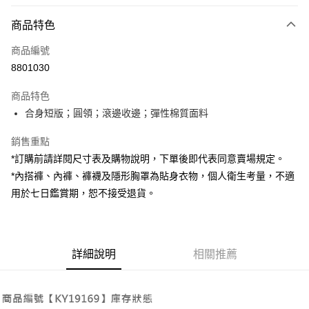
付款方式
商品特色
信用卡一次付款
商品編號
超商取貨付款
8801030
LINE Pay
商品特色
Apple Pay
合身短版；圓領；滾邊收邊；彈性棉質面料
街口支付
銷售重點
*訂購前請詳閱尺寸表及購物說明，下單後即代表同意賣場規定。
Google Pay
*內搭褲、內褲、褲襪及隱形胸罩為貼身衣物，個人衛生考量，不適
大哥付你分期
用於七日鑑賞期，恕不接受退貨。
相關說明
【大哥付你分期使用說明】
AFTEE先享後付
1.本服務由台灣大哥大提供，台灣大哥大用戶可立即使用無須另外申請。
2.付款方式選擇「大哥付你分期」，訂單成立後會自動跳轉到大哥付的交易
相關說明
詳細說明
相關推薦
流程，驗證手機門號後，選擇欲分期的期數、繳款截止日，確認付款後即完
【關於「AFTEE先享後付」】
成交易。
ATM付款
AFTEE先享後付是「在收到商品之後才付款」的支付方式。 讓您購物簡單
3.實際核准額度、可分期數及費用金額請依後續交易確認頁面所載為準。
便利好安心！
4.訂單成立30分鐘內，如未前往確認交易或遇審核未通過，訂單將自動取
１．簡單：不需註冊會員、不需綁卡、不需儲值。
運送方式
消。如遇「轉專審核」未通過狀況，表示未達大哥付你分期系統評分，恕無