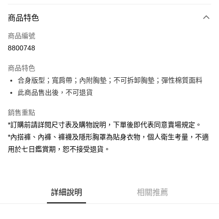
付款方式
商品特色
信用卡一次付款
商品編號
超商取貨付款
8800748
LINE Pay
商品特色
Apple Pay
合身版型；寬肩帶；內附胸墊；不可拆卸胸墊；彈性棉質面料
此商品售出後，不可退貨
街口支付
銷售重點
Google Pay
*訂購前請詳閱尺寸表及購物說明，下單後即代表同意賣場規定。
大哥付你分期
*內搭褲、內褲、褲襪及隱形胸罩為貼身衣物，個人衛生考量，不適
相關說明
用於七日鑑賞期，恕不接受退貨。
【大哥付你分期使用說明】
AFTEE先享後付
1.本服務由台灣大哥大提供，台灣大哥大用戶可立即使用無須另外申請。
2.付款方式選擇「大哥付你分期」，訂單成立後會自動跳轉到大哥付的交易
相關說明
流程，驗證手機門號後，選擇欲分期的期數、繳款截止日，確認付款後即完
【關於「AFTEE先享後付」】
成交易。
詳細說明
相關推薦
ATM付款
AFTEE先享後付是「在收到商品之後才付款」的支付方式。 讓您購物簡單
3.實際核准額度、可分期數及費用金額請依後續交易確認頁面所載為準。
便利好安心！
4.訂單成立30分鐘內，如未前往確認交易或遇審核未通過，訂單將自動取
１．簡單：不需註冊會員、不需綁卡、不需儲值。
運送方式
消。如遇「轉專審核」未通過狀況，表示未達大哥付你分期系統評分，恕無