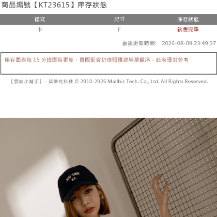
２．便利：只要手機號碼，簡訊認證，即可結帳。
法說明評估內容。
３．安心：先確認商品／服務後，再付款。
全家取貨付款
【繳款方式說明】
1.分期款項不併入電信帳單，「大哥付你分期」於每月結算日後寄送繳費提
每筆NT$60，滿NT$1,800(含以上)免運費
【「AFTEE先享後付」結帳流程】
醒簡訊。
１．於結帳方式選擇「AFTEE先享後付」後，將跳轉至「AFTEE先享後付」
2.透過簡訊連結打開帳單後，可選擇「超商條碼／台灣大直營門市／銀行轉
付款後全家取貨
結帳頁面，進行簡訊認證並確認金額後，即可完成結帳。
帳／街口支付／iPASS MONEY」等通路繳費。
２．訂單成立數日內，您將收到繳費通知簡訊。
每筆NT$60，滿NT$1,600(含以上)免運費
３．收到繳費通知簡訊後14天內，點擊此簡訊中的連結，可透過四大超商／
【注意事項】
ATM／網路銀行／等多元方式進行付款，方視為交易完成。
已關閉，請勿下單
1.本服務係由「台灣大哥大股份有限公司」（以下簡稱本公司）所提供，讓
※ 請注意：結帳手續完成當下不需立刻繳費，但若您需要取消訂單，請聯絡
用戶於交易時，得透過本服務購買商品或服務，並由商店將買賣／分期付款
每筆NT$10,000
購買商品的店家。未經商家同意取消之訂單仍視為有效，需透過AFTEE先享
買賣價金債權讓與本公司後，依約使用本公司帳單繳交帳款。
後付繳納相關費用。
2.基於同意付款使用「大哥付你分期」之契約關係目的，商店將以您的個人
已關閉，請勿下單(付取)
※ 交易是否成功請以「AFTEE先享後付 」之結帳頁面顯示為準，若有關於
資料（包含姓名、電話或地址）提供予台灣大哥大進項蒐集、處理及利用，
是否繳費成功／繳費後需取消欲退款等相關疑問，請聯繫「AFTEE先享後付
每筆NT$10,000
由本公司與您本人進行分期帳單所需資料之確認、核對及更正。
客戶支援中心」
https://netprotections.freshdesk.com/support/home
3.完整用戶服務條款，請詳閱以下連結：
https://oppay.tw/userRule
7-11取貨付款
【注意事項】
１．透過由恩沛科技股份有限公司提供之「AFTEE先享後付」服務完成之交
每筆NT$60，滿NT$1,800(含以上)免運費
易，需依本服務之必要範圍內提供個人資料，並將交易相關給付款項請求債
權轉讓予恩沛科技股份有限公司。
付款後7-11取貨
２．關於個人資料處理事宜，請瀏覽以下網址：
每筆NT$60，滿NT$1,600(含以上)免運費
https://aftee.tw/terms/#terms3
３．未成年的使用者請事先徵得法定代理人或監護人之同意方可使用
宅配
「AFTEE先享後付」，若未經同意申辦者引起之損失，本公司不負相關責
任。
每筆NT$100，滿NT$2,500(含以上)免運費