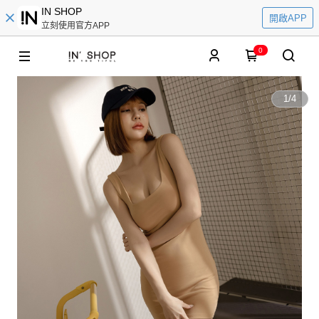
IN SHOP
開啟APP
立刻使用官方APP
0
1
/
4