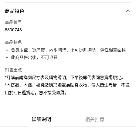
付款方式
商品特色
信用卡一次付款
商品编号
超商取货付款
8800748
LINE Pay
商品特色
Apple Pay
合身版型；寬肩帶；內附胸墊；不可拆卸胸墊；彈性棉質面料
此商品售出後，不可退貨
街口支付
销售重点
Google Pay
*訂購前請詳閱尺寸表及購物說明，下單後即代表同意賣場規定。
大哥付你分期
*內搭褲、內褲、褲襪及隱形胸罩為貼身衣物，個人衛生考量，不適
相关说明
用於七日鑑賞期，恕不接受退貨。
【大哥付你分期使用说明】
AFTEE先享后付
1. 本服务由台湾大哥大提供，电信用户可立即使用无须另外申请。（限个人
月租型门号，不开放公司户及预付卡使用）
相关说明
2. 付款方式选择 “大哥付你分期”，订单成立后会自动跳转到大哥付的交易流
一、關於 AFTEE先享後付
程，验证手机门号后，选择欲分期的期数、缴款截止日，确认付款后即完成
详细说明
相关推荐
ATM付款
1. 於付款方式選擇AFTEE先享後付，將跳出AFTEE先享後付手機驗證視
交易。
窗。
3. 实际核准额度、可分期数及费用金额请依后续交易确认页面所载为准。
2. 進行簡訊驗證之後，即可完成結帳手續。
运送方式
4. 订单成立30分钟内，如未前往确认交易或遇审核未通过，订单将自动取