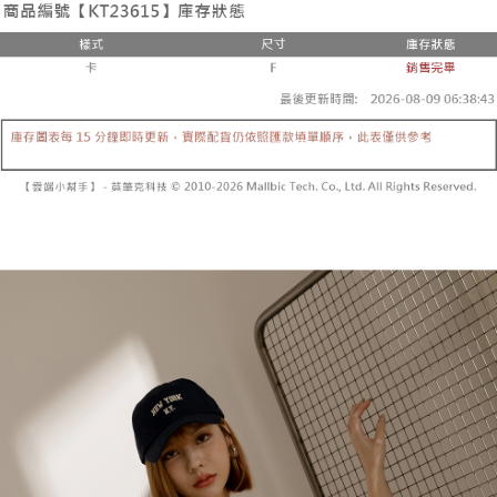
3. 訂單確認後不需事先繳費，商品會配送至您的指定地址。
消。如遇 “转专审核”未通过状况，表示未达系统评分，恕无法说明评估内
4. 下訂完成後，您的手機會收到一封繳費通知簡訊，APP會員則會收到
全家取貨付款
容。
AFTEE APP推播通知。
【缴款方式说明】
每笔NT$60，满NT$1,800(含以上)免运费
5. 收到商品當下無需繳費，確認無誤後，請再利用繳費通知簡訊或AFTEE
1. 分期款项不并入电信账单，“大哥付你分期”于每月结算日后寄送缴费提醒
APP於四大便利商店‧ATM/網銀等方式進行付款。
短信。
付款後全家取貨
2. 通过短信链接打开账单后，可选择 “超商条码／台湾大直营门市／银行转
請留意繳費期限為 14 天。唯有下載 AFTEE App 成為 AFTEE 會員者方能享
每笔NT$60，满NT$1,600(含以上)免运费
账／街口支付／iPASS MONEY”等通路缴费。
有最長 45 天內付款之服務。
已關閉，請勿下單
【注意事项】
繳費期限，為商家向您請款的時間，再加上使用AFTEE可延長的天數所計算
1. 本服务系由 “台湾大哥大股份有限公司”所提供，让用户于交易时，得通过
每笔NT$10,000
出。使用AFTEE下訂可以延長您收到商品前的繳費天數，但無法保證一定能
本服务购买商品或服务，并由商店将买卖／分期付款买卖价金债权让与本公
夠在期限內收到商品(例如:預購商品或預計到貨時間較長者)。因此無論收到
司后，依约使用本公司账单缴交账款。
已關閉，請勿下單(付取)
商品與否，仍需要請您在AFTEE規定的時間內完成繳費。
2. 基于同意付款使用 “大哥付你分期”之契约关系目的，商店将以您的个人资
每笔NT$10,000
料（包含姓名、电话或地址）提供予台湾大哥大进项收集、处理及利用，由
二、付款限制
台湾大哥大与本人进行分期账单所需资料之确认、核对及更正。
1. 初次使用 AFTEE 時，將依認證結果及本公司審查結果，核予每個人不同
7-11取貨付款
3. 完整用户服务条款，请详阅以下链接：
https://oppay.tw/userRule
之上限額度
2. 結帳金額須大於NT$30
每笔NT$60，满NT$1,800(含以上)免运费
3. 目前僅支援台灣會員
付款後7-11取貨
三、聲明條款
每笔NT$60，满NT$1,600(含以上)免运费
「AFTEE先享後付」(下稱本服務)乃由恩沛科技股份有限公司(下稱 AFTEE )
所提供，並由 AFTEE 向您收取款項。因使用本服務所須提供之個人資料(包
宅配
含但不限於訂購人姓名、電話，收件人姓名、電話、收件地址)，將交付予
AFTEE 於本服務必要服務範圍內運用。關於 AFTEE 對於個人資料之蒐集、
每笔NT$100，满NT$2,500(含以上)免运费