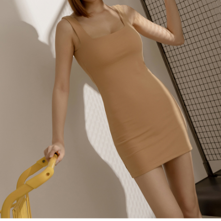
處理、利用，詳參 AFTEE 官網之『個人資料蒐集、處理及利用告知聲明』
（
https://aftee.tw/privacypolicy/
）。
國家/地區配送
查看运费
若款項超過繳費期限，將根據當次的金額加收年利率 16% 的逾期滯納金。
未成年的使用者，請事先徵得法定代理人或監護人之同意方可使用
AFTEE。
若您對於個人資料之處理、利用有任何疑問，或欲行使相關法律權利，請聯
繫恩沛科技股份有限公司。若您不同意我們將上開所示之個人資料，連同必
要之購買訂單資訊提供予 AFTEE ，或讓 AFTEE 蒐集處理利用您的個人資
料，請勿選用本服務。