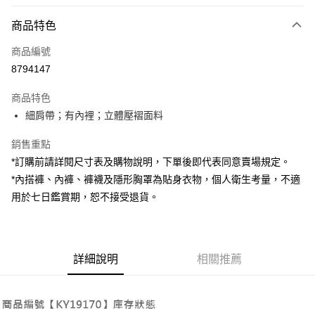
付款方式
商品特色
信用卡一次付款
商品編號
超商取貨付款
8794147
LINE Pay
商品特色
Apple Pay
細肩帶；有內裡；立體壓褶面料
街口支付
銷售重點
*訂購前請詳閱尺寸表及購物說明，下單後即代表同意賣場規定。
Google Pay
*內搭褲、內褲、褲襪及隱形胸罩為貼身衣物，個人衛生考量，不適
大哥付你分期
用於七日鑑賞期，恕不接受退貨。
相關說明
【大哥付你分期使用說明】
AFTEE先享後付
1.本服務由台灣大哥大提供，台灣大哥大用戶可立即使用無須另外申請。
2.付款方式選擇「大哥付你分期」，訂單成立後會自動跳轉到大哥付的交易
相關說明
詳細說明
相關推薦
流程，驗證手機門號後，選擇欲分期的期數、繳款截止日，確認付款後即完
【關於「AFTEE先享後付」】
成交易。
ATM付款
AFTEE先享後付是「在收到商品之後才付款」的支付方式。 讓您購物簡單
3.實際核准額度、可分期數及費用金額請依後續交易確認頁面所載為準。
便利好安心！
4.訂單成立30分鐘內，如未前往確認交易或遇審核未通過，訂單將自動取
１．簡單：不需註冊會員、不需綁卡、不需儲值。
運送方式
消。如遇「轉專審核」未通過狀況，表示未達大哥付你分期系統評分，恕無