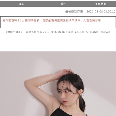
２．便利：只要手機號碼，簡訊認證，即可結帳。
法說明評估內容。
３．安心：先確認商品／服務後，再付款。
全家取貨付款
【繳款方式說明】
1.分期款項不併入電信帳單，「大哥付你分期」於每月結算日後寄送繳費提
每筆NT$60，滿NT$1,800(含以上)免運費
【「AFTEE先享後付」結帳流程】
醒簡訊。
１．於結帳方式選擇「AFTEE先享後付」後，將跳轉至「AFTEE先享後付」
2.透過簡訊連結打開帳單後，可選擇「超商條碼／台灣大直營門市／銀行轉
付款後全家取貨
結帳頁面，進行簡訊認證並確認金額後，即可完成結帳。
帳／街口支付／iPASS MONEY」等通路繳費。
２．訂單成立數日內，您將收到繳費通知簡訊。
每筆NT$60，滿NT$1,600(含以上)免運費
３．收到繳費通知簡訊後14天內，點擊此簡訊中的連結，可透過四大超商／
【注意事項】
ATM／網路銀行／等多元方式進行付款，方視為交易完成。
已關閉，請勿下單
1.本服務係由「台灣大哥大股份有限公司」（以下簡稱本公司）所提供，讓
※ 請注意：結帳手續完成當下不需立刻繳費，但若您需要取消訂單，請聯絡
用戶於交易時，得透過本服務購買商品或服務，並由商店將買賣／分期付款
每筆NT$10,000
購買商品的店家。未經商家同意取消之訂單仍視為有效，需透過AFTEE先享
買賣價金債權讓與本公司後，依約使用本公司帳單繳交帳款。
後付繳納相關費用。
2.基於同意付款使用「大哥付你分期」之契約關係目的，商店將以您的個人
已關閉，請勿下單(付取)
※ 交易是否成功請以「AFTEE先享後付 」之結帳頁面顯示為準，若有關於
資料（包含姓名、電話或地址）提供予台灣大哥大進項蒐集、處理及利用，
是否繳費成功／繳費後需取消欲退款等相關疑問，請聯繫「AFTEE先享後付
每筆NT$10,000
由本公司與您本人進行分期帳單所需資料之確認、核對及更正。
客戶支援中心」
https://netprotections.freshdesk.com/support/home
3.完整用戶服務條款，請詳閱以下連結：
https://oppay.tw/userRule
7-11取貨付款
【注意事項】
１．透過由恩沛科技股份有限公司提供之「AFTEE先享後付」服務完成之交
每筆NT$60，滿NT$1,800(含以上)免運費
易，需依本服務之必要範圍內提供個人資料，並將交易相關給付款項請求債
權轉讓予恩沛科技股份有限公司。
付款後7-11取貨
２．關於個人資料處理事宜，請瀏覽以下網址：
每筆NT$60，滿NT$1,600(含以上)免運費
https://aftee.tw/terms/#terms3
３．未成年的使用者請事先徵得法定代理人或監護人之同意方可使用
宅配
「AFTEE先享後付」，若未經同意申辦者引起之損失，本公司不負相關責
任。
每筆NT$100，滿NT$2,500(含以上)免運費