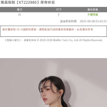
3. 訂單確認後不需事先繳費，商品會配送至您的指定地址。
消。如遇 “转专审核”未通过状况，表示未达系统评分，恕无法说明评估内
4. 下訂完成後，您的手機會收到一封繳費通知簡訊，APP會員則會收到
全家取貨付款
容。
AFTEE APP推播通知。
【缴款方式说明】
每笔NT$60，满NT$1,800(含以上)免运费
5. 收到商品當下無需繳費，確認無誤後，請再利用繳費通知簡訊或AFTEE
1. 分期款项不并入电信账单，“大哥付你分期”于每月结算日后寄送缴费提醒
APP於四大便利商店‧ATM/網銀等方式進行付款。
短信。
付款後全家取貨
2. 通过短信链接打开账单后，可选择 “超商条码／台湾大直营门市／银行转
請留意繳費期限為 14 天。唯有下載 AFTEE App 成為 AFTEE 會員者方能享
每笔NT$60，满NT$1,600(含以上)免运费
账／街口支付／iPASS MONEY”等通路缴费。
有最長 45 天內付款之服務。
已關閉，請勿下單
【注意事项】
繳費期限，為商家向您請款的時間，再加上使用AFTEE可延長的天數所計算
1. 本服务系由 “台湾大哥大股份有限公司”所提供，让用户于交易时，得通过
每笔NT$10,000
出。使用AFTEE下訂可以延長您收到商品前的繳費天數，但無法保證一定能
本服务购买商品或服务，并由商店将买卖／分期付款买卖价金债权让与本公
夠在期限內收到商品(例如:預購商品或預計到貨時間較長者)。因此無論收到
司后，依约使用本公司账单缴交账款。
已關閉，請勿下單(付取)
商品與否，仍需要請您在AFTEE規定的時間內完成繳費。
2. 基于同意付款使用 “大哥付你分期”之契约关系目的，商店将以您的个人资
每笔NT$10,000
料（包含姓名、电话或地址）提供予台湾大哥大进项收集、处理及利用，由
二、付款限制
台湾大哥大与本人进行分期账单所需资料之确认、核对及更正。
1. 初次使用 AFTEE 時，將依認證結果及本公司審查結果，核予每個人不同
7-11取貨付款
3. 完整用户服务条款，请详阅以下链接：
https://oppay.tw/userRule
之上限額度
2. 結帳金額須大於NT$30
每笔NT$60，满NT$1,800(含以上)免运费
3. 目前僅支援台灣會員
付款後7-11取貨
三、聲明條款
每笔NT$60，满NT$1,600(含以上)免运费
「AFTEE先享後付」(下稱本服務)乃由恩沛科技股份有限公司(下稱 AFTEE )
所提供，並由 AFTEE 向您收取款項。因使用本服務所須提供之個人資料(包
宅配
含但不限於訂購人姓名、電話，收件人姓名、電話、收件地址)，將交付予
AFTEE 於本服務必要服務範圍內運用。關於 AFTEE 對於個人資料之蒐集、
每笔NT$100，满NT$2,500(含以上)免运费