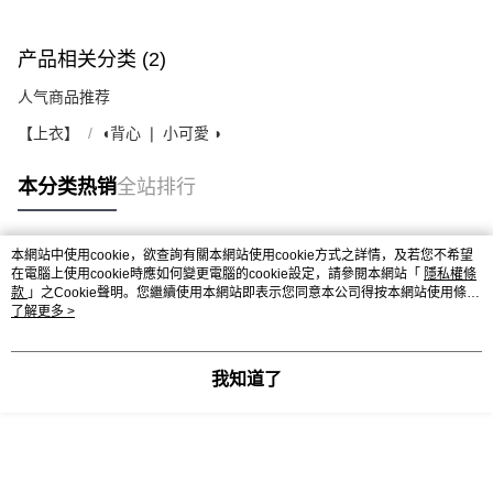
产品相关分类 (2)
人气商品推荐
【上衣】
◖背心 ❘ 小可愛 ◗
本分类热销
全站排行
本網站中使用cookie，欲查詢有關本網站使用cookie方式之詳情，及若您不希望
热门标签
在電腦上使用cookie時應如何變更電腦的cookie設定，請參閱本網站「
隱私權條
款
」之Cookie聲明。您繼續使用本網站即表示您同意本公司得按本網站使用條款
之Cookie聲明使用cookie。
了解更多 >
我知道了