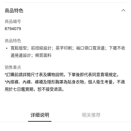
付款方式
商品特色
信用卡一次付款
商品编号
超商取货付款
8794079
LINE Pay
商品特色
Apple Pay
寬鬆版型；前扭結設計；英字印刷；袖口領口寬滾邊；下擺不收
邊捲邊設計；棉質面料
街口支付
销售重点
Google Pay
*訂購前請詳閱尺寸表及購物說明，下單後即代表同意賣場規定。
大哥付你分期
*內搭褲、內褲、褲襪及隱形胸罩為貼身衣物，個人衛生考量，不適
相关说明
用於七日鑑賞期，恕不接受退貨。
【大哥付你分期使用说明】
AFTEE先享后付
1. 本服务由台湾大哥大提供，电信用户可立即使用无须另外申请。（限个人
月租型门号，不开放公司户及预付卡使用）
相关说明
2. 付款方式选择 “大哥付你分期”，订单成立后会自动跳转到大哥付的交易流
一、關於 AFTEE先享後付
程，验证手机门号后，选择欲分期的期数、缴款截止日，确认付款后即完成
详细说明
相关推荐
ATM付款
1. 於付款方式選擇AFTEE先享後付，將跳出AFTEE先享後付手機驗證視
交易。
窗。
3. 实际核准额度、可分期数及费用金额请依后续交易确认页面所载为准。
2. 進行簡訊驗證之後，即可完成結帳手續。
运送方式
4. 订单成立30分钟内，如未前往确认交易或遇审核未通过，订单将自动取