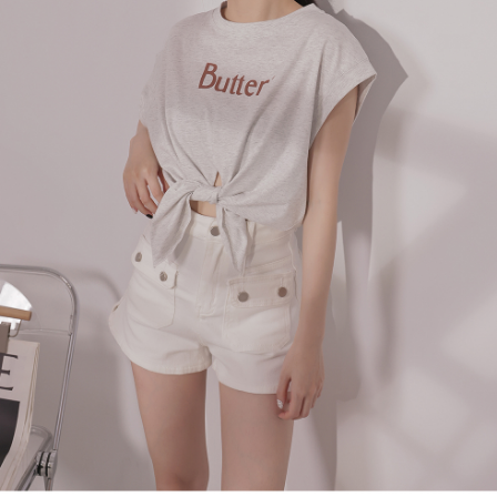
處理、利用，詳參 AFTEE 官網之『個人資料蒐集、處理及利用告知聲明』
（
https://aftee.tw/privacypolicy/
）。
國家/地區配送
查看运费
若款項超過繳費期限，將根據當次的金額加收年利率 16% 的逾期滯納金。
未成年的使用者，請事先徵得法定代理人或監護人之同意方可使用
AFTEE。
若您對於個人資料之處理、利用有任何疑問，或欲行使相關法律權利，請聯
繫恩沛科技股份有限公司。若您不同意我們將上開所示之個人資料，連同必
要之購買訂單資訊提供予 AFTEE ，或讓 AFTEE 蒐集處理利用您的個人資
料，請勿選用本服務。