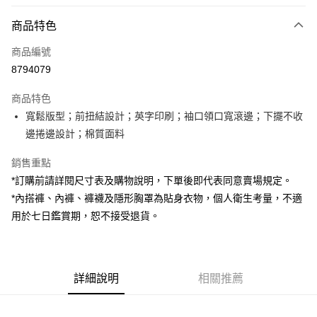
付款方式
商品特色
信用卡一次付款
商品編號
超商取貨付款
8794079
LINE Pay
商品特色
Apple Pay
寬鬆版型；前扭結設計；英字印刷；袖口領口寬滾邊；下擺不收
邊捲邊設計；棉質面料
街口支付
銷售重點
Google Pay
*訂購前請詳閱尺寸表及購物說明，下單後即代表同意賣場規定。
大哥付你分期
*內搭褲、內褲、褲襪及隱形胸罩為貼身衣物，個人衛生考量，不適
相關說明
用於七日鑑賞期，恕不接受退貨。
【大哥付你分期使用說明】
AFTEE先享後付
1.本服務由台灣大哥大提供，台灣大哥大用戶可立即使用無須另外申請。
2.付款方式選擇「大哥付你分期」，訂單成立後會自動跳轉到大哥付的交易
相關說明
流程，驗證手機門號後，選擇欲分期的期數、繳款截止日，確認付款後即完
【關於「AFTEE先享後付」】
成交易。
詳細說明
相關推薦
ATM付款
AFTEE先享後付是「在收到商品之後才付款」的支付方式。 讓您購物簡單
3.實際核准額度、可分期數及費用金額請依後續交易確認頁面所載為準。
便利好安心！
4.訂單成立30分鐘內，如未前往確認交易或遇審核未通過，訂單將自動取
１．簡單：不需註冊會員、不需綁卡、不需儲值。
運送方式
消。如遇「轉專審核」未通過狀況，表示未達大哥付你分期系統評分，恕無