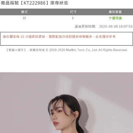
２．便利：只要手機號碼，簡訊認證，即可結帳。
法說明評估內容。
３．安心：先確認商品／服務後，再付款。
全家取貨付款
【繳款方式說明】
1.分期款項不併入電信帳單，「大哥付你分期」於每月結算日後寄送繳費提
每筆NT$60，滿NT$1,800(含以上)免運費
【「AFTEE先享後付」結帳流程】
醒簡訊。
１．於結帳方式選擇「AFTEE先享後付」後，將跳轉至「AFTEE先享後付」
2.透過簡訊連結打開帳單後，可選擇「超商條碼／台灣大直營門市／銀行轉
付款後全家取貨
結帳頁面，進行簡訊認證並確認金額後，即可完成結帳。
帳／街口支付／iPASS MONEY」等通路繳費。
２．訂單成立數日內，您將收到繳費通知簡訊。
每筆NT$60，滿NT$1,600(含以上)免運費
３．收到繳費通知簡訊後14天內，點擊此簡訊中的連結，可透過四大超商／
【注意事項】
ATM／網路銀行／等多元方式進行付款，方視為交易完成。
已關閉，請勿下單
1.本服務係由「台灣大哥大股份有限公司」（以下簡稱本公司）所提供，讓
※ 請注意：結帳手續完成當下不需立刻繳費，但若您需要取消訂單，請聯絡
用戶於交易時，得透過本服務購買商品或服務，並由商店將買賣／分期付款
每筆NT$10,000
購買商品的店家。未經商家同意取消之訂單仍視為有效，需透過AFTEE先享
買賣價金債權讓與本公司後，依約使用本公司帳單繳交帳款。
後付繳納相關費用。
2.基於同意付款使用「大哥付你分期」之契約關係目的，商店將以您的個人
已關閉，請勿下單(付取)
※ 交易是否成功請以「AFTEE先享後付 」之結帳頁面顯示為準，若有關於
資料（包含姓名、電話或地址）提供予台灣大哥大進項蒐集、處理及利用，
是否繳費成功／繳費後需取消欲退款等相關疑問，請聯繫「AFTEE先享後付
每筆NT$10,000
由本公司與您本人進行分期帳單所需資料之確認、核對及更正。
客戶支援中心」
https://netprotections.freshdesk.com/support/home
3.完整用戶服務條款，請詳閱以下連結：
https://oppay.tw/userRule
7-11取貨付款
【注意事項】
１．透過由恩沛科技股份有限公司提供之「AFTEE先享後付」服務完成之交
每筆NT$60，滿NT$1,800(含以上)免運費
易，需依本服務之必要範圍內提供個人資料，並將交易相關給付款項請求債
權轉讓予恩沛科技股份有限公司。
付款後7-11取貨
２．關於個人資料處理事宜，請瀏覽以下網址：
每筆NT$60，滿NT$1,600(含以上)免運費
https://aftee.tw/terms/#terms3
３．未成年的使用者請事先徵得法定代理人或監護人之同意方可使用
宅配
「AFTEE先享後付」，若未經同意申辦者引起之損失，本公司不負相關責
任。
每筆NT$100，滿NT$2,500(含以上)免運費