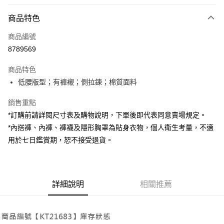
付款方式
商品特色
信用卡一次付款
商品編號
超商取貨付款
8789569
LINE Pay
商品特色
Apple Pay
低腰版型；有褲襯；側拉鍊；棉質面料
街口支付
銷售重點
*訂購前請詳閱尺寸表及購物說明，下單後即代表同意賣場規定。
Google Pay
*內搭褲、內褲、褲襪及隱形胸罩為貼身衣物，個人衛生考量，不適
大哥付你分期
用於七日鑑賞期，恕不接受退貨。
相關說明
【大哥付你分期使用說明】
AFTEE先享後付
1.本服務由台灣大哥大提供，台灣大哥大用戶可立即使用無須另外申請。
2.付款方式選擇「大哥付你分期」，訂單成立後會自動跳轉到大哥付的交易
相關說明
詳細說明
相關推薦
流程，驗證手機門號後，選擇欲分期的期數、繳款截止日，確認付款後即完
【關於「AFTEE先享後付」】
成交易。
ATM付款
AFTEE先享後付是「在收到商品之後才付款」的支付方式。 讓您購物簡單
3.實際核准額度、可分期數及費用金額請依後續交易確認頁面所載為準。
便利好安心！
4.訂單成立30分鐘內，如未前往確認交易或遇審核未通過，訂單將自動取
１．簡單：不需註冊會員、不需綁卡、不需儲值。
運送方式
消。如遇「轉專審核」未通過狀況，表示未達大哥付你分期系統評分，恕無