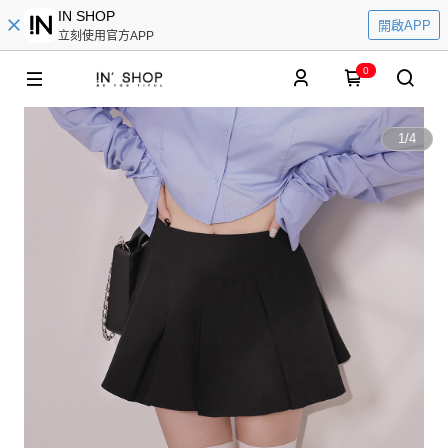
IN SHOP
開啟APP
立刻使用官方APP
0
1
/
4