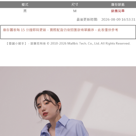
２．便利：只要手機號碼，簡訊認證，即可結帳。
法說明評估內容。
３．安心：先確認商品／服務後，再付款。
全家取貨付款
【繳款方式說明】
1.分期款項不併入電信帳單，「大哥付你分期」於每月結算日後寄送繳費提
每筆NT$60，滿NT$1,800(含以上)免運費
【「AFTEE先享後付」結帳流程】
醒簡訊。
１．於結帳方式選擇「AFTEE先享後付」後，將跳轉至「AFTEE先享後付」
2.透過簡訊連結打開帳單後，可選擇「超商條碼／台灣大直營門市／銀行轉
付款後全家取貨
結帳頁面，進行簡訊認證並確認金額後，即可完成結帳。
帳／街口支付／iPASS MONEY」等通路繳費。
２．訂單成立數日內，您將收到繳費通知簡訊。
每筆NT$60，滿NT$1,600(含以上)免運費
３．收到繳費通知簡訊後14天內，點擊此簡訊中的連結，可透過四大超商／
【注意事項】
ATM／網路銀行／等多元方式進行付款，方視為交易完成。
已關閉，請勿下單
1.本服務係由「台灣大哥大股份有限公司」（以下簡稱本公司）所提供，讓
※ 請注意：結帳手續完成當下不需立刻繳費，但若您需要取消訂單，請聯絡
用戶於交易時，得透過本服務購買商品或服務，並由商店將買賣／分期付款
每筆NT$10,000
購買商品的店家。未經商家同意取消之訂單仍視為有效，需透過AFTEE先享
買賣價金債權讓與本公司後，依約使用本公司帳單繳交帳款。
後付繳納相關費用。
2.基於同意付款使用「大哥付你分期」之契約關係目的，商店將以您的個人
已關閉，請勿下單(付取)
※ 交易是否成功請以「AFTEE先享後付 」之結帳頁面顯示為準，若有關於
資料（包含姓名、電話或地址）提供予台灣大哥大進項蒐集、處理及利用，
是否繳費成功／繳費後需取消欲退款等相關疑問，請聯繫「AFTEE先享後付
每筆NT$10,000
由本公司與您本人進行分期帳單所需資料之確認、核對及更正。
客戶支援中心」
https://netprotections.freshdesk.com/support/home
3.完整用戶服務條款，請詳閱以下連結：
https://oppay.tw/userRule
7-11取貨付款
【注意事項】
１．透過由恩沛科技股份有限公司提供之「AFTEE先享後付」服務完成之交
每筆NT$60，滿NT$1,800(含以上)免運費
易，需依本服務之必要範圍內提供個人資料，並將交易相關給付款項請求債
權轉讓予恩沛科技股份有限公司。
付款後7-11取貨
２．關於個人資料處理事宜，請瀏覽以下網址：
每筆NT$60，滿NT$1,600(含以上)免運費
https://aftee.tw/terms/#terms3
３．未成年的使用者請事先徵得法定代理人或監護人之同意方可使用
宅配
「AFTEE先享後付」，若未經同意申辦者引起之損失，本公司不負相關責
任。
每筆NT$100，滿NT$2,500(含以上)免運費