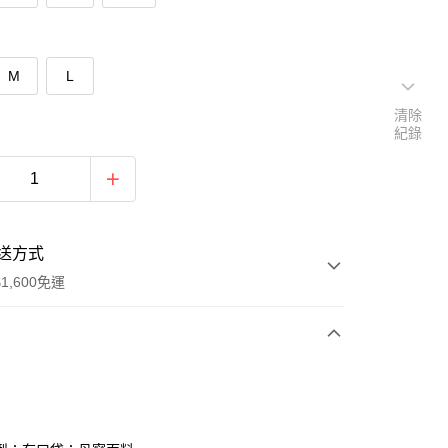
M
L
清除
紀錄
送方式
1,600免運
次付款
付款