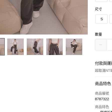
尺寸
S
數量
付款與運
超取滿NT$
付款方式
商品特色
信用卡一
商品編號
8787322
超商取貨
商品特色
LINE Pay