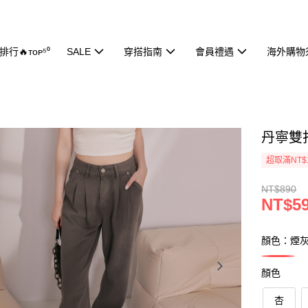
行🔥ᴛᴏᴘ⁵⁰
SALE
穿搭指南
會員禮遇
海外購物
丹寧雙打
超取滿NT$
NT$890
NT$5
顏色：煙
顏色
杏