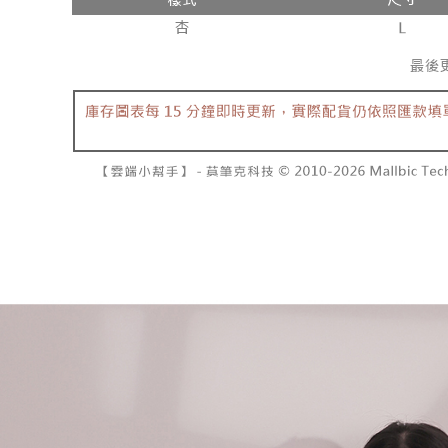
每筆NT$6
【注意事
／ATM／
1.本服務
※ 請注意
已關閉，
用戶於交
絡購買商品
款買賣價
先享後付
每筆NT$10
2.基於同
※ 交易是
資料（包
是否繳費成
已關閉，請
用，由本
付客戶支
每筆NT$10
3.完整用
【注意事
7-11取貨
１．透過由
交易，需
每筆NT$6
求債權轉
２．關於
付款後7-1
https://aft
每筆NT$6
３．未成
「AFTE
宅配
任。
４．使用「
每筆NT$1
即時審查
結果請求
國家/地區
５．嚴禁
形，恩沛
動。