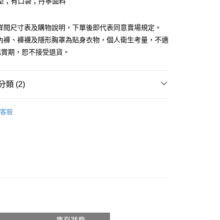
型；有口袋；丹寧面料
請詳閱尺寸表及購物說明，下單後即代表同意賣場規定。
、內褲、褲襪及隱形胸罩為貼身衣物，個人衛生考量，不適
鑑賞期，恕不接受退貨。
y
分期
類 (2)
你分期使用說明】
享後付
由台灣大哥大提供，台灣大哥大用戶可立即使用無須另外申請。
推薦
式選擇「大哥付你分期」，訂單成立後會自動跳轉到大哥付的交易
客服
證手機門號後，選擇欲分期的期數、繳款截止日，確認付款後即
◖ 牛仔褲 ◗
FTEE先享後付」】
。
先享後付是「在收到商品之後才付款」的支付方式。 讓您購物簡單
准額度、可分期數及費用金額請依後續交易確認頁面所載為準。
心！
立30分鐘內，如未前往確認交易或遇審核未通過，訂單將自動取
：不需註冊會員、不需綁卡、不需儲值。
「轉專審核」未通過狀況，表示未達大哥付你分期系統評分，恕
：只要手機號碼，簡訊認證，即可結帳。
評估內容。
：先確認商品／服務後，再付款。
式說明】
付款
項不併入電信帳單，「大哥付你分期」於每月結算日後寄送繳費提
EE先享後付」結帳流程】
0，滿NT$1,800(含以上)免運費
方式選擇「AFTEE先享後付」後，將跳轉至「AFTEE先享後
訊連結打開帳單後，可選擇「超商條碼／台灣大直營門市／銀行轉
頁面，進行簡訊認證並確認金額後，即可完成結帳。
付／iPASS MONEY」等通路繳費。
家取貨
成立數日內，您將收到繳費通知簡訊。
費通知簡訊後14天內，點擊此簡訊中的連結，可透過四大超商