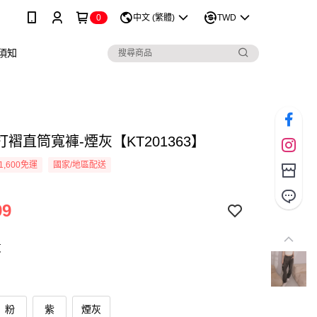
0
中文 (繁體)
TWD
須知
褶直筒寬褲-煙灰【KT201363】
1,600免運
國家/地區配送
99
灰
粉
紫
煙灰