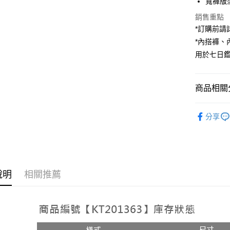
寬褲版
Apple Pay
銷售重點
*訂購前
街口支付
*內搭褲
用於七日
Google Pa
大哥付你
相關說明
商品相關分
【大哥付
AFTEE先
1.本服務
人氣商品
2.付款方
相關說明
分享
流程，驗
【褲子】
【關於「A
ATM付款
完成交易
AFTEE
3.實際核
便利好安
4.訂單成
１．簡單
消。如遇
２．便利
運送方式
無法說明
３．安心
說明
相關推薦
【繳款方
全家取貨
1.分期款
【「AFT
醒簡訊。
每筆NT$6
１．於結帳
2.透過簡
付」結帳
帳／街口支
付款後全
２．訂單
３．收到繳