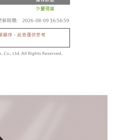
0，滿NT$1,600(含以上)免運費
項】
網路銀行／等多元方式進行付款，方視為交易完成。
係由「台灣大哥大股份有限公司」（以下簡稱本公司）所提供，讓
：結帳手續完成當下不需立刻繳費，但若您需要取消訂單，請聯
請勿下單
易時，得透過本服務購買商品或服務，並由商店將買賣／分期付
的店家。未經商家同意取消之訂單仍視為有效，需透過AFTEE
金債權讓與本公司後，依約使用本公司帳單繳交帳款。
繳納相關費用。
,000
意付款使用「大哥付你分期」之契約關係目的，商店將以您的個人
否成功請以「AFTEE先享後付 」之結帳頁面顯示為準，若有關於
含姓名、電話或地址）提供予台灣大哥大進項蒐集、處理及利
功／繳費後需取消欲退款等相關疑問，請聯繫「AFTEE先享後
勿下單(付取)
公司與您本人進行分期帳單所需資料之確認、核對及更正。
援中心」
https://netprotections.freshdesk.com/support/home
,000
戶服務條款，請詳閱以下連結：
https://oppay.tw/userRule
項】
付款
恩沛科技股份有限公司提供之「AFTEE先享後付」服務完成之
依本服務之必要範圍內提供個人資料，並將交易相關給付款項請
0，滿NT$1,800(含以上)免運費
讓予恩沛科技股份有限公司。
個人資料處理事宜，請瀏覽以下網址：
1取貨
ee.tw/terms/#terms3
0，滿NT$1,600(含以上)免運費
年的使用者請事先徵得法定代理人或監護人之同意方可使用
E先享後付」，若未經同意申辦者引起之損失，本公司不負相關責
AFTEE先享後付」時，將依據個別帳號之用戶狀況，依本公司
00，滿NT$2,500(含以上)免運費
核予不同之上限額度；若仍有額度不足之情形，本公司將視審查
用戶進行身份認證。
配送
查看運費
一人註冊多個帳號或使用他人資訊註冊。若發現惡意使用之情
科技股份有限公司將有權停止該用戶之使用額度並採取法律行