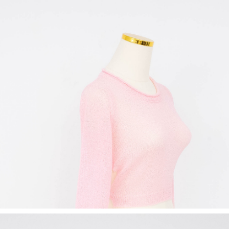
1. Perkhidmatan ini disediakan oleh Taiwan Mobile, pengguna telefon
Sila hubungi NP Taiwan Inc. di
cs_tw@netprotections.co.jp
jika anda
mudah alih boleh segera menggunakan tanpa perlu memohon lagi.
mempunyai sebarang kebimbangan mengenai pemprosesan dan
(Hanya untuk nombor langganan peribadi, tidak terbuka untuk syarikat
penggunaan pada data peribadi. Jika anda tidak bersetuju dengan data
dan kad prabayar)
peribadi yang disenaraikan seperti di atas akan dikumpul dan digunakan
2. Pilihan kaedah pembayaran "Pembayaran Ansuran Gogo", selepas
oleh AFTEE, sila jangan gunakan perkhidmatan ini.
pesanan ditubuhkan, akan secara automatik dialihkan ke proses
transaksi Gogo, selepas pengesahan nombor telefon, pilih bilangan
ansuran yang diingini, tarikh akhir pembayaran, dan setelah
mengesahkan pembayaran, transaksi akan selesai.
3. Jumlah kelulusan sebenar, bilangan ansuran dan jumlah bayaran
adalah berdasarkan halaman pengesahan transaksi seterusnya.
4. Dalam masa 30 minit selepas pesanan ditubuhkan, jika tidak pergi
untuk mengesahkan transaksi atau jika tidak lulus semakan, pesanan
akan dibatalkan secara automatik. Jika terdapat situasi "pindah untuk
semakan khusus" yang tidak lulus, ini menunjukkan bahawa sistem
penilaian tidak mencukupi, tiada penjelasan mengenai kandungan
penilaian boleh diberikan.
【Penerangan Kaedah Pembayaran】
1. Pembayaran ansuran tidak digabungkan dalam bil telekomunikasi,
"Pembayaran Ansuran Gogo" akan menghantar SMS peringatan
pembayaran selepas tarikh penyelesaian bulanan.
2. Melalui pautan SMS untuk membuka bil, anda boleh memilih untuk
membayar melalui "Kod bar kedai serbaneka / Kedai rasmi Taiwan
Mobile / Pemindahan bank / Pembayaran J街口 / iPASS MONEY" dan