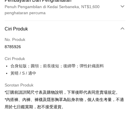
Pembayaran Dan Penghantaran
Penuh Pengambilan di Kedai Serbaneka, NT$1,600
penghataran percuma
Kaedah Pembayaran
Ciri Produk
Kad Kredit (Bayaran Penuh)
No. Produk
Pengambilan di Kedai Serbaneka
8785926
LINE Pay
Ciri Produk
Apple Pay
合身短版；圓領；前長後短；後綁帶；彈性針織面料
黃晴 / S / 適中
JKOPAY
Google Pay
Sorotan Produk
*訂購前請詳閱尺寸表及購物說明，下單後即代表同意賣場規定。
OP Pay Later
*內搭褲、內褲、褲襪及隱形胸罩為貼身衣物，個人衛生考量，不適
Deskripsi
用於七日鑑賞期，恕不接受退貨。
[Terma Penggunaan untuk OP Pay Later]
AFTEE
Perkhidmatan ini disediakan oleh Taiwan Mobile dan tersedia untuk
Deskripsi
pengguna Taiwan Mobile tanpa memerlukan permohonan tambahan.
Pertama, Mengenai Perkhidmatan AFTEE Beli Sekarang Bayar Kemudian