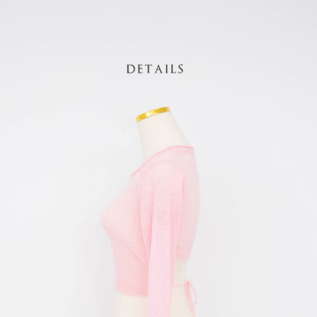
saluran lain.
【Nota Penting】
1. Perkhidmatan ini disediakan oleh "Taiwan Mobile Co., Ltd." untuk
membolehkan pengguna membeli produk atau perkhidmatan melalui
perkhidmatan ini semasa transaksi, dan kedai akan menyerahkan hak
tuntutan harga jual/beli ansuran kepada syarikat ini untuk membayar bil
menggunakan bil syarikat ini.
2. Berdasarkan tujuan kontrak persetujuan pembayaran menggunakan
"Pembayaran Ansuran Gogo", kedai akan memberikan maklumat peribadi
anda (termasuk nama, telefon atau alamat) kepada Taiwan Mobile untuk
pengumpulan, pemprosesan dan penggunaan, untuk pengesahan,
semakan dan pembetulan data yang diperlukan untuk bil ansuran oleh
Taiwan Mobile.
3. Sila baca syarat perkhidmatan pengguna secara lengkap melalui
pautan berikut: https://oppay.tw/userRule