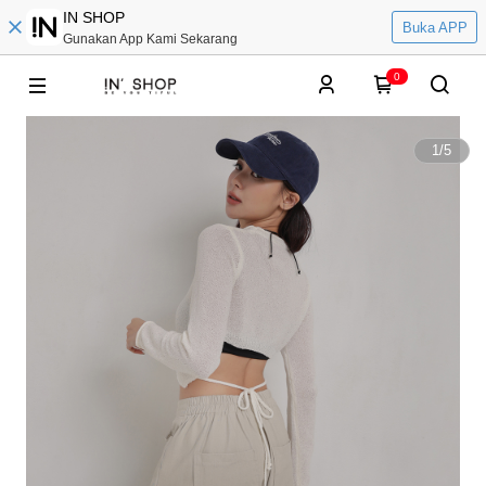
IN SHOP
Buka APP
Gunakan App Kami Sekarang
0
1
/
5