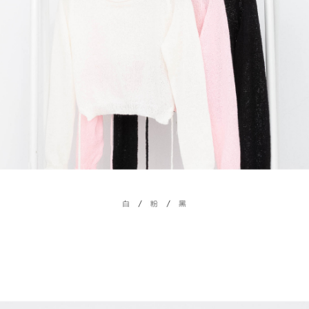
menyelesaikan pembayaran anda melalui salah satu saluran berikut: kod
kepada AFTEE dalam tempoh sama ada anda menerima pesanan.
bar kedai serbaneka, kedai runcit Taiwan Mobile, pemindahan bank,
付款後7-11取貨
JKOPay, atau iPASS MONEY.
Kedua, Sekatan Pembayaran
NT$60/pesanan | Penghantaran percuma untuk pesanan
1. Jumlah yang diperakui untuk pengguna kali pertama boleh sehingga
[Nota Penting]
NT$1,600 atau lebih
NT$10,000. Amaun diperakui sebenar yang diluluskan akan berdasarkan
keputusan pensijilan dan semakan oleh AFTEE.
Perkhidmatan ini disediakan oleh Taiwan Mobile Co., Ltd. (“Syarikat”),
宅配
2. Amaun perbelanjaan minimum mestilah lebih besar daripada NT$20.
yang membolehkan pelanggan membeli barangan atau perkhidmatan
3. Pada masa ini hanya tersedia untuk ahli Taiwan.
NT$100/pesanan | Penghantaran percuma untuk pesanan
melalui perkhidmatan ini pada masa transaksi. Hasil daripada pembelian
atau pembayaran ansuran akan dipindahkan oleh peniaga kepada
NT$2,500 atau lebih
Ketiga, Syarat Perkhidmatan
Syarikat, dan pelanggan hendaklah membuat pembayaran mengikut
Perkhidmatan AFTEE Beli Sekarang Bayar Kemudian disediakan oleh NP
perjanjian menggunakan sistem bil Syarikat.
國家/地區配送
Kadar Penghantaran
Taiwan, Inc. dan AFTEE akan membuat bil kepada pengguna. AFTEE
akan menggunakan data peribadi yang dikumpul (termasuk nama
Untuk memenuhi hubungan kontrak yang terjalin melalui persetujuan
pembeli, no. telefon, nama penerima, no. telefon, alamat penerima) untuk
penggunaan OP Pay Later, peniaga akan memberikan maklumat peribadi
penggunaan perkhidmatan. Sila rujuk kepada "Penyata Pengumpulan
anda (termasuk nama, nombor telefon, atau alamat) kepada Syarikat bagi
Data Peribadi, Pemprosesan, Penggunaan"
tujuan pengumpulan, pemprosesan dan penggunaan data yang
(https://aftee.tw/privacypolicy/
) untuk maklumat lanjut.
diperlukan untuk pengebilan ansuran, termasuk pengesahan,
pengesahan semula dan pembetulan.
Jumlah yang diperakui untuk pengguna kali pertama yang lulus
kelulusan boleh sehingga NT$10,000. Jika pengguna tidak membuat
Untuk terma perkhidmatan penuh, sila rujuk pautan berikut:
pembayaran dalam tempoh tersebut, yuran pembayaran lewat sebanyak
https://oppay.tw/userRule
" target="_blank" class="link revert-
20% setahun akan dikenakan. Pengguna bawah umur dikehendaki
style">https://oppay.tw/userRule
mendapatkan kebenaran daripada ibu bapa atau penjaga yang sah
untuk menggunakan AFTEE.
【Panduan Penggunaan Pembayaran Ansuran Gogo】