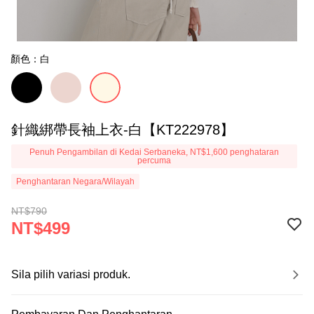
顏色：白
針織綁帶長袖上衣-白【KT222978】
Penuh Pengambilan di Kedai Serbaneka, NT$1,600 penghataran
percuma
Penghantaran Negara/Wilayah
NT$790
NT$499
Sila pilih variasi produk.