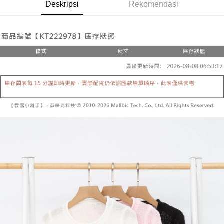
Pemindahan ATM
Deskripsi
Rekomendasi
1. Dengan memilih AFTEE sebagai kaedah pembayaran, mesej
Jika anda memilih OP Pay Later sebagai kaedah pembayaran, sistem
pengesahan AFTEE akan muncul.
akan mengarahkan anda secara automatik ke proses transaksi OP Pay
2. Anda boleh meneruskan pembayaran selepas pengesahan SMS.
Pilihan Penghantaran
Later selepas pesanan dibuat. Anda perlu mengesahkan nombor telefon
3. Tiada bayaran diperlukan apabila pesanan disahkan. Produk akan
mudah alih anda, memilih bilangan ansuran, dan menetapkan tarikh
dihantar ke alamat yang ditetapkan.
全家取貨付款
akhir pembayaran. Transaksi akan dianggap selesai setelah pembayaran
4. Setelah pesanan disahkan, anda akan menerima SMS pembayaran
disahkan.
NT$60/pesanan | Penghantaran percuma untuk pesanan
manakala ahli aplikasi akan menerima pemberitahuan tolak aplikasi
NT$1,800 atau lebih
AFTEE.
Had kredit yang diluluskan, tempoh ansuran yang tersedia, dan yuran
5. Tiada bayaran diperlukan apabila anda menerima produk. Sila buat
yang dikenakan adalah tertakluk kepada maklumat yang dinyatakan
pembayaran di empat kedai serbaneka utama, ATM atau perbankan
付款後全家取貨
pada halaman pengesahan transaksi seterusnya.
dalam talian dengan SMS pembayaran atau pemberitahuan tolak aplikasi
NT$60/pesanan | Penghantaran percuma untuk pesanan
AFTEE.
Jika transaksi tidak disahkan dalam masa 30 minit selepas pesanan
NT$1,600 atau lebih
dibuat, atau jika permohonan gagal dalam proses semakan, pesanan
Sila ambil perhatian bahawa tempoh pembayaran adalah 14 hari. Walau
akan dibatalkan secara automatik. Jika permohonan gagal pada
已關閉，請勿下單
bagaimanapun, bagi mereka yang telah memuat turun Aplikasi AFTEE
peringkat "semakan manual", ini bermakna kriteria pemarkahan sistem
dan mendaftar sebagai ahli AFTEE boleh menikmati tempoh pembayaran
NT$10,000/pesanan
tidak dipenuhi; butiran penilaian khusus tidak akan didedahkan.
sehingga 45 hari.
已關閉，請勿下單(付取)
[Arahan Pembayaran]
Tempoh pembayaran dikira dari masa kedai meminta pembayaran anda,
ditambah dengan bilangan hari yang boleh dilanjutkan oleh AFTEE. Anda
NT$10,000/pesanan
Pembayaran ansuran melalui OP Pay Later akan dibilkan secara
boleh melanjutkan tempoh pembayaran anda sebelum anda menerima
berasingan dan tidak termasuk dalam bil telekom anda. SMS peringatan
pesanan. Walau bagaimanapun, tiada jaminan bahawa anda boleh
7-11取貨付款
pembayaran akan dihantar selepas kitaran bil bulanan.
menerima pesanan anda semasa tempoh pembayaran (cth.: produk
NT$60/pesanan | Penghantaran percuma untuk pesanan
prapesanan atau produk yang mungkin mengambil masa yang lebih
Selepas mengakses bil melalui pautan dalam SMS, anda boleh
NT$1,800 atau lebih
lama untuk dihantar). Oleh itu, anda dikehendaki membuat pembayaran