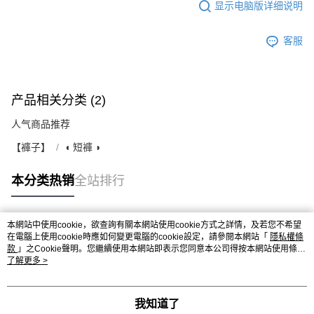
显示电脑版详细说明
客服
产品相关分类 (2)
人气商品推荐
【褲子】
◖ 短褲 ◗
本分类热销
全站排行
本網站中使用cookie，欲查詢有關本網站使用cookie方式之詳情，及若您不希望
热门标签
在電腦上使用cookie時應如何變更電腦的cookie設定，請參閱本網站「
隱私權條
款
」之Cookie聲明。您繼續使用本網站即表示您同意本公司得按本網站使用條款
之Cookie聲明使用cookie。
了解更多 >
我知道了