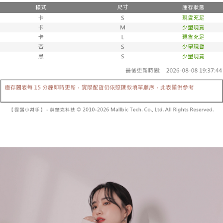
3. 訂單確認後不需事先繳費，商品會配送至您的指定地址。
消。如遇 “转专审核”未通过状况，表示未达系统评分，恕无法说明评估内
4. 下訂完成後，您的手機會收到一封繳費通知簡訊，APP會員則會收到
全家取貨付款
容。
AFTEE APP推播通知。
【缴款方式说明】
每笔NT$60，满NT$1,800(含以上)免运费
5. 收到商品當下無需繳費，確認無誤後，請再利用繳費通知簡訊或AFTEE
1. 分期款项不并入电信账单，“大哥付你分期”于每月结算日后寄送缴费提醒
APP於四大便利商店‧ATM/網銀等方式進行付款。
短信。
付款後全家取貨
2. 通过短信链接打开账单后，可选择 “超商条码／台湾大直营门市／银行转
請留意繳費期限為 14 天。唯有下載 AFTEE App 成為 AFTEE 會員者方能享
每笔NT$60，满NT$1,600(含以上)免运费
账／街口支付／iPASS MONEY”等通路缴费。
有最長 45 天內付款之服務。
已關閉，請勿下單
【注意事项】
繳費期限，為商家向您請款的時間，再加上使用AFTEE可延長的天數所計算
1. 本服务系由 “台湾大哥大股份有限公司”所提供，让用户于交易时，得通过
每笔NT$10,000
出。使用AFTEE下訂可以延長您收到商品前的繳費天數，但無法保證一定能
本服务购买商品或服务，并由商店将买卖／分期付款买卖价金债权让与本公
夠在期限內收到商品(例如:預購商品或預計到貨時間較長者)。因此無論收到
司后，依约使用本公司账单缴交账款。
已關閉，請勿下單(付取)
商品與否，仍需要請您在AFTEE規定的時間內完成繳費。
2. 基于同意付款使用 “大哥付你分期”之契约关系目的，商店将以您的个人资
每笔NT$10,000
料（包含姓名、电话或地址）提供予台湾大哥大进项收集、处理及利用，由
二、付款限制
台湾大哥大与本人进行分期账单所需资料之确认、核对及更正。
1. 初次使用 AFTEE 時，將依認證結果及本公司審查結果，核予每個人不同
7-11取貨付款
3. 完整用户服务条款，请详阅以下链接：
https://oppay.tw/userRule
之上限額度
2. 結帳金額須大於NT$30
每笔NT$60，满NT$1,800(含以上)免运费
3. 目前僅支援台灣會員
付款後7-11取貨
三、聲明條款
每笔NT$60，满NT$1,600(含以上)免运费
「AFTEE先享後付」(下稱本服務)乃由恩沛科技股份有限公司(下稱 AFTEE )
所提供，並由 AFTEE 向您收取款項。因使用本服務所須提供之個人資料(包
宅配
含但不限於訂購人姓名、電話，收件人姓名、電話、收件地址)，將交付予
AFTEE 於本服務必要服務範圍內運用。關於 AFTEE 對於個人資料之蒐集、
每笔NT$100，满NT$2,500(含以上)免运费