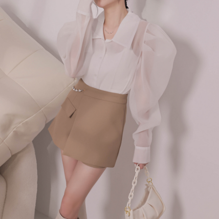
處理、利用，詳參 AFTEE 官網之『個人資料蒐集、處理及利用告知聲明』
（
https://aftee.tw/privacypolicy/
）。
國家/地區配送
查看运费
若款項超過繳費期限，將根據當次的金額加收年利率 16% 的逾期滯納金。
未成年的使用者，請事先徵得法定代理人或監護人之同意方可使用
AFTEE。
若您對於個人資料之處理、利用有任何疑問，或欲行使相關法律權利，請聯
繫恩沛科技股份有限公司。若您不同意我們將上開所示之個人資料，連同必
要之購買訂單資訊提供予 AFTEE ，或讓 AFTEE 蒐集處理利用您的個人資
料，請勿選用本服務。