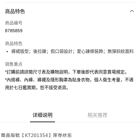
付款方式
商品特色
信用卡一次付款
商品编号
超商取货付款
8785859
LINE Pay
商品特色
Apple Pay
褲裙版型；後拉鍊；假口袋設計；愛心鍊條裝飾；無彈斜紋面料
街口支付
销售重点
*訂購前請詳閱尺寸表及購物說明，下單後即代表同意賣場規定。
Google Pay
*內搭褲、內褲、褲襪及隱形胸罩為貼身衣物，個人衛生考量，不適
大哥付你分期
用於七日鑑賞期，恕不接受退貨。
相关说明
【大哥付你分期使用说明】
AFTEE先享后付
1. 本服务由台湾大哥大提供，电信用户可立即使用无须另外申请。（限个人
月租型门号，不开放公司户及预付卡使用）
相关说明
详细说明
相关推荐
2. 付款方式选择 “大哥付你分期”，订单成立后会自动跳转到大哥付的交易流
一、關於 AFTEE先享後付
程，验证手机门号后，选择欲分期的期数、缴款截止日，确认付款后即完成
ATM付款
1. 於付款方式選擇AFTEE先享後付，將跳出AFTEE先享後付手機驗證視
交易。
窗。
3. 实际核准额度、可分期数及费用金额请依后续交易确认页面所载为准。
2. 進行簡訊驗證之後，即可完成結帳手續。
运送方式
4. 订单成立30分钟内，如未前往确认交易或遇审核未通过，订单将自动取