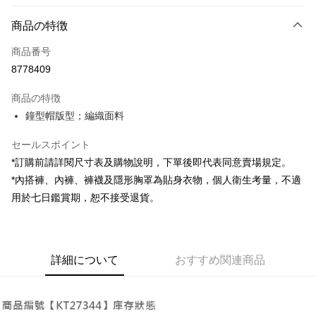
お支払い方法
商品の特徴
クレジットカード1回払い
商品番号
コンビニ店頭代金引換
8778409
LINE Pay
商品の特徴
Apple Pay
鐘型帽版型；編織面料
JKOPAY
セールスポイント
*訂購前請詳閱尺寸表及購物說明，下單後即代表同意賣場規定。
Google Pay
*內搭褲、內褲、褲襪及隱形胸罩為貼身衣物，個人衛生考量，不適
OP Pay Later
用於七日鑑賞期，恕不接受退貨。
説明
【OP Pay Later 使用説明】
AFTEE代金後払い
1. 本サービスは台湾大哥大によって提供され、台湾大哥大のユーザーは追
加の申請なしで即時に利用可能です。
説明
詳細について
おすすめ関連商品
2. 支払い方法で「OP Pay Later」を選択すると、注文が成立した後に自動
一、 AFTEE代金後払いについて
的に OP Pay Later の取引プロセスに移行し、携帯番号を確認後、分割払
ATM払い
1.お支払い方法でAFTEE代金後払いを選択すると、携帯電話認証ウィンド
いの回数や支払い期限を選択し、支払いを確認すると取引が完了します。
ウが表示されます。
3. 実際の承認額、分割回数および費用については、後続の取引確認ページ
2.SMSで認証してお支払い手続を進めてください。
配送方法
を基準とします。