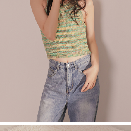
ロテクションズ（以下 AFTEE という）が提供し、AFTEEが代金を徴収し
ます。当サービスご利用の際に提供しなければならない個人情報（注文者
國家/地區配送
送料を確認
の氏名、電話番号、受取人の氏名、電話番号、受取人住所を含むがこれに
限らない）は、AFTEEに渡され当サービスで必要な範囲内で利用されま
す。AFTEEの個人情報の収集、処理、利用について、詳細はAFTEE公式ホ
ームページの『個人情報の収集、処理及び利用に関する声明』をご参照く
ださい（
https://aftee.tw/privacypolicy/
）。
AFTEEの初回ご利用の際に、審査を通過すれば、最高額がNT$10,000にな
ります。支払い期限を過ぎた場合、その金額に基づいて年利20%の遅延滞
納金が加算されます。未成年の利用者は、事前に法定代理人または後見人
の同意を得ればAFTEEをご利用いただけます。
個人情報の処理、利用について疑問がある、または関連する法律の権利を
行使したい場合は、ネットプロテクションズ
cs_tw@netprotections.co.jp
にご連絡ください。上記に示した個人情報を、必要な購入注文書とあわせ
てAFTEEにご提供いただく、またはAFTEEにあなたの個人情報の収集、処
理、利用を許可することににご同意いただけない場合は、当サービスを選
択しないでください。