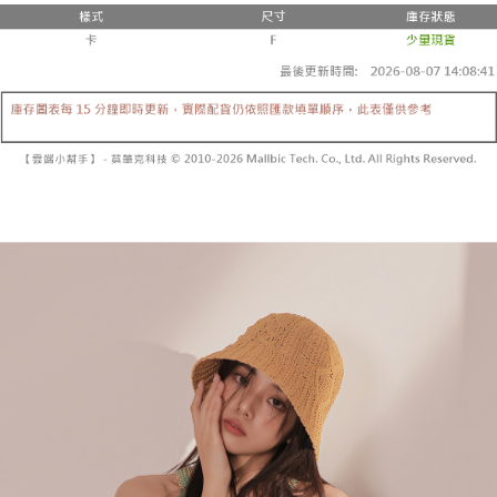
3.注文するときのお支払いは不要です。商品はご指定の住所に配送されま
4. 注文成立後30分以内に確認取引を行わない場合や審査が通過しない場
す。
全家取貨付款
合、注文は自動的にキャンセルされます。「転専審査」に未通過の状況が
4.ご注文が完了すると、携帯に支払い通知のSMSが届きます。アプリ会員
発生した場合は、システムの評価基準に達していないことを意味し、評価
配送毎にNT$60、NT$1,800以上で送料無料
の場合は、AFTEE アプリプッシュ通知が届きます。
内容についての説明はいたしかねます。
5.商品受け取り時のお支払いは不要です。商品を確かめてから、SMSまた
付款後全家取貨
はアプリの通知に従って、4大コンビニ、またはATM/オンラインバンキン
グでお支払いください。
配送毎にNT$60、NT$1,600以上で送料無料
【支払い方法の説明】
1. 分割払いの金額は電信請求書に統合されず、「OP Pay Later」は毎月の
代金納付期限は最短で 14 日以内ですので、ご注意ください。AFTEE アプ
已關閉，請勿下單
締め日後に支払いリマインダーのSMSを送信します。
リをダウンロードして AFTEE 会員になるとお支払い期限を最長 45 日以内
2. SMSのリンクを通じて請求書を開いた後、「コンビニバーコード／台湾
配送毎にNT$10,000
まで延長できます。
大直営店舗／銀行振込／街口支払い／iPASS MONEY」などのチャネルで
支払いを選択できます。
已關閉，請勿下單(付取)
お支払期限は、ショップが請求した期日と、AFTEEで延長できる日数をも
とに計算されます。AFTEEで注文すると、商品を受け取るまで支払い期限
配送毎にNT$10,000
【注意事項】
を延長できますが、商品を期限内に受け取れない場合があります（例：予
1. 本サービスは「台湾大哥大株式会社」（以下「当社」といいます）によ
約商品や商品到着日が比較的遅い商品）。そのため、商品到着の有無に関
7-11取貨付款
って提供され、ユーザーが取引時に本サービスを通じて商品やサービスを
わらず、AFTEEで指定された期限内にお支払いください。
購入できるようにし、店舗が売買／分割払い売買の債権を当社に譲渡した
配送毎にNT$60、NT$1,800以上で送料無料
後、契約に基づいて当社の請求書で帳款を支払うことになります。
二、支払い限度額
2. 「OP Pay Later」を利用する契約関係の目的から、店舗はあなたの個人
付款後7-11取貨
1.初回 AFTEEを ご利用の際に、認証結果及び当社の審査の結果に基づ
情報（名前、電話または住所を含む）を台湾大哥大に提供し、収集、処理
き、限度額が設定されます。
配送毎にNT$60、NT$1,600以上で送料無料
および利用するために、当社があなた本人と分割請求書に必要な情報の確
2.決済金額は最低NT$20です。
認、照合および修正を行います。
3.現在、台湾の会員のみご利用いただけます。
宅配
3. 完全なユーザーサービス規約については、以下のリンクを参照してくだ
さい：
https://oppay.tw/userRule
三、利用規約「AFTEE代金後払い」（以下当サービスという）はネットプ
配送毎にNT$100、NT$2,500以上で送料無料