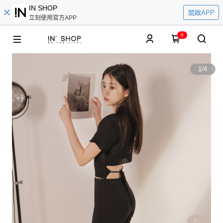
IN SHOP
開啟APP
立刻使用官方APP
0
1
/
4