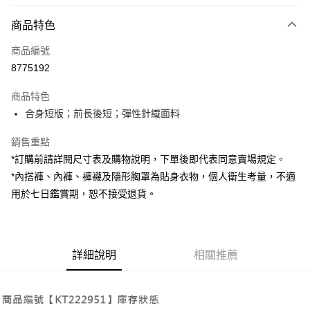
付款方式
商品特色
信用卡一次付款
商品編號
超商取貨付款
8775192
LINE Pay
商品特色
Apple Pay
合身短版；前長後短；彈性針織面料
街口支付
銷售重點
*訂購前請詳閱尺寸表及購物說明，下單後即代表同意賣場規定。
Google Pay
*內搭褲、內褲、褲襪及隱形胸罩為貼身衣物，個人衛生考量，不適
大哥付你分期
用於七日鑑賞期，恕不接受退貨。
相關說明
【大哥付你分期使用說明】
AFTEE先享後付
1.本服務由台灣大哥大提供，台灣大哥大用戶可立即使用無須另外申請。
2.付款方式選擇「大哥付你分期」，訂單成立後會自動跳轉到大哥付的交易
相關說明
詳細說明
相關推薦
流程，驗證手機門號後，選擇欲分期的期數、繳款截止日，確認付款後即完
【關於「AFTEE先享後付」】
成交易。
ATM付款
AFTEE先享後付是「在收到商品之後才付款」的支付方式。 讓您購物簡單
3.實際核准額度、可分期數及費用金額請依後續交易確認頁面所載為準。
便利好安心！
4.訂單成立30分鐘內，如未前往確認交易或遇審核未通過，訂單將自動取
１．簡單：不需註冊會員、不需綁卡、不需儲值。
運送方式
消。如遇「轉專審核」未通過狀況，表示未達大哥付你分期系統評分，恕無