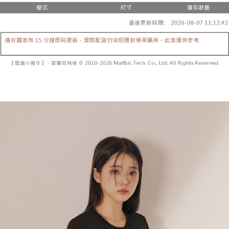
２．便利：只要手機號碼，簡訊認證，即可結帳。
法說明評估內容。
３．安心：先確認商品／服務後，再付款。
全家取貨付款
【繳款方式說明】
1.分期款項不併入電信帳單，「大哥付你分期」於每月結算日後寄送繳費提
每筆NT$60，滿NT$1,800(含以上)免運費
【「AFTEE先享後付」結帳流程】
醒簡訊。
１．於結帳方式選擇「AFTEE先享後付」後，將跳轉至「AFTEE先享後付」
2.透過簡訊連結打開帳單後，可選擇「超商條碼／台灣大直營門市／銀行轉
付款後全家取貨
結帳頁面，進行簡訊認證並確認金額後，即可完成結帳。
帳／街口支付／iPASS MONEY」等通路繳費。
２．訂單成立數日內，您將收到繳費通知簡訊。
每筆NT$60，滿NT$1,600(含以上)免運費
３．收到繳費通知簡訊後14天內，點擊此簡訊中的連結，可透過四大超商／
【注意事項】
ATM／網路銀行／等多元方式進行付款，方視為交易完成。
已關閉，請勿下單
1.本服務係由「台灣大哥大股份有限公司」（以下簡稱本公司）所提供，讓
※ 請注意：結帳手續完成當下不需立刻繳費，但若您需要取消訂單，請聯絡
用戶於交易時，得透過本服務購買商品或服務，並由商店將買賣／分期付款
每筆NT$10,000
購買商品的店家。未經商家同意取消之訂單仍視為有效，需透過AFTEE先享
買賣價金債權讓與本公司後，依約使用本公司帳單繳交帳款。
後付繳納相關費用。
2.基於同意付款使用「大哥付你分期」之契約關係目的，商店將以您的個人
已關閉，請勿下單(付取)
※ 交易是否成功請以「AFTEE先享後付 」之結帳頁面顯示為準，若有關於
資料（包含姓名、電話或地址）提供予台灣大哥大進項蒐集、處理及利用，
是否繳費成功／繳費後需取消欲退款等相關疑問，請聯繫「AFTEE先享後付
每筆NT$10,000
由本公司與您本人進行分期帳單所需資料之確認、核對及更正。
客戶支援中心」
https://netprotections.freshdesk.com/support/home
3.完整用戶服務條款，請詳閱以下連結：
https://oppay.tw/userRule
7-11取貨付款
【注意事項】
１．透過由恩沛科技股份有限公司提供之「AFTEE先享後付」服務完成之交
每筆NT$60，滿NT$1,800(含以上)免運費
易，需依本服務之必要範圍內提供個人資料，並將交易相關給付款項請求債
權轉讓予恩沛科技股份有限公司。
付款後7-11取貨
２．關於個人資料處理事宜，請瀏覽以下網址：
每筆NT$60，滿NT$1,600(含以上)免運費
https://aftee.tw/terms/#terms3
３．未成年的使用者請事先徵得法定代理人或監護人之同意方可使用
宅配
「AFTEE先享後付」，若未經同意申辦者引起之損失，本公司不負相關責
任。
每筆NT$100，滿NT$2,500(含以上)免運費