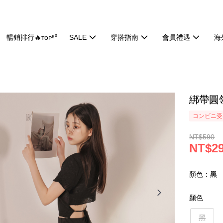
暢銷排行🔥ᴛᴏᴘ⁵⁰
SALE
穿搭指南
會員禮遇
海
綁帶圓領
コンビニ受け
NT$590
NT$2
顏色：黑
顏色
黑