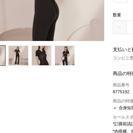
数量
支払いと
コンビニ受
お支払い
商品の特
クレジット
商品番号
8775192
コンビニ
商品の特
LINE Pay
合身短
Apple Pay
セールス
*訂購前
JKOPAY
*內搭褲