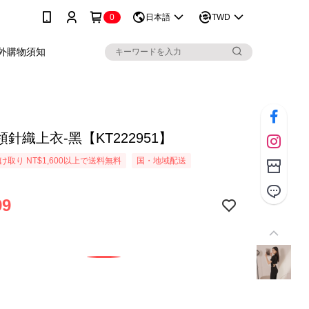
0
日本語
TWD
外購物須知
針織上衣-黑【KT222951】
取り NT$1,600以上で送料無料
国・地域配送
99