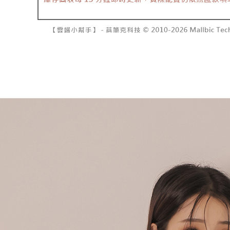
で支払い
已關閉，請
もとに計算
期限を延
配送毎にNT
【注意事
（例：予
1. 本サ
の有無に関
7-11取貨
よって提
スを購入
二、支払
配送毎にNT
渡した後
1.初回 
す。
き、限度
付款後7-1
2. 「OP
2.決済金額
配送毎にNT
人情報（
3.現在、
処理およ
宅配
報の確認
三、利用規
3. 完全
プロテクシ
配送毎にNT
ださい：
ht
します。
文者の氏
國家/地區
これに限ら
されます。
AFTEE
明』をご
AFTEE
なります。
延滞納金
後見人の同