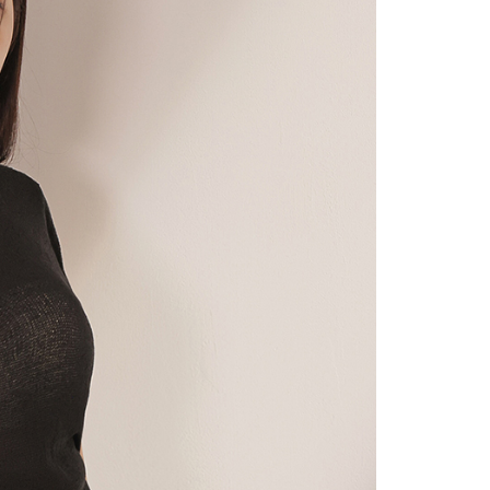
の処理、利用について疑問がある、または関連する法律の権利
たい場合は、ネットプロテクションズ
rotections.co.jp
にご連絡ください。上記に示した個人情報
購入注文書とあわせてAFTEEにご提供いただく、または
にあなたの個人情報の収集、処理、利用を許可することににご同
けない場合は、当サービスを選択しないでください。