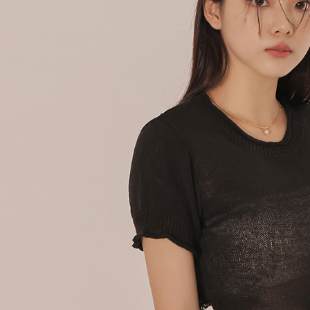
個人情報
を行使し
cs_tw@netp
を、必要な
AFTEE
意いただ