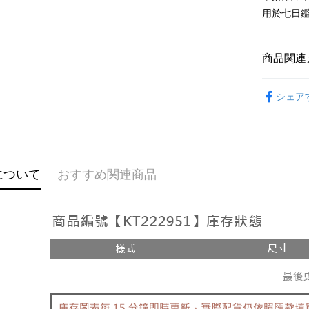
Google Pa
用於七日
OP Pay La
説明
商品関連
【OP Pay
AFTEE
1. 本サ
おすすめ
追加の申
説明
シェア
2. 支払い
【上衣】
一、 AF
ATM払い
動的に OP
1.お支払
払いの回
ドウが表
す。
2.SMS
3. 実際
3.注文す
配送方法
ジを基準
す。
について
おすすめ関連商品
4. 注文
4.ご注文
全家取貨
合、注文
員の場合は
が発生し
配送毎にNT
5.商品受
評価内容
たはアプリ
付款後全
ングでお
配送毎にNT
【支払い
代金納付期
1. 分割払
プリをダウ
已關閉，
の締め日後
以内まで
2. SM
配送毎にNT
湾大直営店
お支払期限