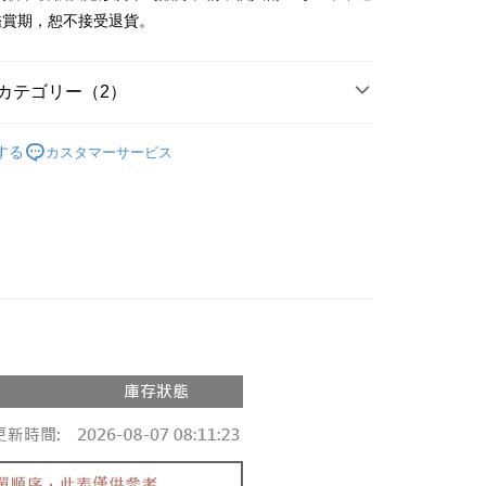
y
鑑賞期，恕不接受退貨。
ter
カテゴリー（2）
 Later 使用説明】
代金後払い
ービスは台湾大哥大によって提供され、台湾大哥大のユーザーは
の人気商品
請なしで即時に利用可能です。
する
カスタマーサービス
方法で「OP Pay Later」を選択すると、注文が成立した後に自
◖ 針織上衣 ◗
TEE代金後払いについて
 Pay Later の取引プロセスに移行し、携帯番号を確認後、分割
い方法でAFTEE代金後払いを選択すると、携帯電話認証ウィン
数や支払い期限を選択し、支払いを確認すると取引が完了しま
示されます。
で認証してお支払い手続を進めてください。
の承認額、分割回数および費用については、後続の取引確認ペー
るときのお支払いは不要です。商品はご指定の住所に配送されま
とします。
成立後30分以内に確認取引を行わない場合や審査が通過しない場
が完了すると、携帯に支払い通知のSMSが届きます。アプリ会
付款
は自動的にキャンセルされます。「転専審査」に未通過の状況
、AFTEE アプリプッシュ通知が届きます。
た場合は、システムの評価基準に達していないことを意味し、
$60、NT$1,800以上で送料無料
け取り時のお支払いは不要です。商品を確かめてから、SMSま
についての説明はいたしかねます。
の通知に従って、4大コンビニ、またはATM/オンラインバンキ
家取貨
支払いください。
$60、NT$1,600以上で送料無料
方法の説明】
限は最短で 14 日以内ですので、ご注意ください。AFTEE ア
いの金額は電信請求書に統合されず、「OP Pay Later」は毎月
ンロードして AFTEE 会員になるとお支払い期限を最長 45 日
請勿下單
に支払いリマインダーのSMSを送信します。
延長できます。
Sのリンクを通じて請求書を開いた後、「コンビニバーコード／台
$10,000
舗／銀行振込／街口支払い／iPASS MONEY」などのチャネル
は、ショップが請求した期日と、AFTEEで延長できる日数を