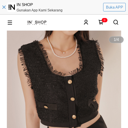
IN SHOP
Buka APP
Gunakan App Kami Sekarang
0
1
/
4