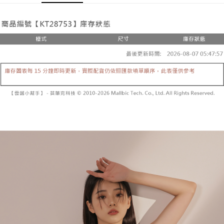
Pemindahan ATM
1. Dengan memilih AFTEE sebagai kaedah pembayaran, mesej
Jika anda memilih OP Pay Later sebagai kaedah pembayaran, sistem
pengesahan AFTEE akan muncul.
akan mengarahkan anda secara automatik ke proses transaksi OP Pay
2. Anda boleh meneruskan pembayaran selepas pengesahan SMS.
Pilihan Penghantaran
Later selepas pesanan dibuat. Anda perlu mengesahkan nombor telefon
3. Tiada bayaran diperlukan apabila pesanan disahkan. Produk akan
mudah alih anda, memilih bilangan ansuran, dan menetapkan tarikh
dihantar ke alamat yang ditetapkan.
全家取貨付款
akhir pembayaran. Transaksi akan dianggap selesai setelah pembayaran
4. Setelah pesanan disahkan, anda akan menerima SMS pembayaran
disahkan.
NT$60/pesanan | Penghantaran percuma untuk pesanan
manakala ahli aplikasi akan menerima pemberitahuan tolak aplikasi
NT$1,800 atau lebih
AFTEE.
Had kredit yang diluluskan, tempoh ansuran yang tersedia, dan yuran
5. Tiada bayaran diperlukan apabila anda menerima produk. Sila buat
yang dikenakan adalah tertakluk kepada maklumat yang dinyatakan
pembayaran di empat kedai serbaneka utama, ATM atau perbankan
付款後全家取貨
pada halaman pengesahan transaksi seterusnya.
dalam talian dengan SMS pembayaran atau pemberitahuan tolak aplikasi
NT$60/pesanan | Penghantaran percuma untuk pesanan
AFTEE.
Jika transaksi tidak disahkan dalam masa 30 minit selepas pesanan
NT$1,600 atau lebih
dibuat, atau jika permohonan gagal dalam proses semakan, pesanan
Sila ambil perhatian bahawa tempoh pembayaran adalah 14 hari. Walau
akan dibatalkan secara automatik. Jika permohonan gagal pada
已關閉，請勿下單
bagaimanapun, bagi mereka yang telah memuat turun Aplikasi AFTEE
peringkat "semakan manual", ini bermakna kriteria pemarkahan sistem
dan mendaftar sebagai ahli AFTEE boleh menikmati tempoh pembayaran
NT$10,000/pesanan
tidak dipenuhi; butiran penilaian khusus tidak akan didedahkan.
sehingga 45 hari.
已關閉，請勿下單(付取)
[Arahan Pembayaran]
Tempoh pembayaran dikira dari masa kedai meminta pembayaran anda,
ditambah dengan bilangan hari yang boleh dilanjutkan oleh AFTEE. Anda
NT$10,000/pesanan
Pembayaran ansuran melalui OP Pay Later akan dibilkan secara
boleh melanjutkan tempoh pembayaran anda sebelum anda menerima
berasingan dan tidak termasuk dalam bil telekom anda. SMS peringatan
pesanan. Walau bagaimanapun, tiada jaminan bahawa anda boleh
7-11取貨付款
pembayaran akan dihantar selepas kitaran bil bulanan.
menerima pesanan anda semasa tempoh pembayaran (cth.: produk
NT$60/pesanan | Penghantaran percuma untuk pesanan
prapesanan atau produk yang mungkin mengambil masa yang lebih
Selepas mengakses bil melalui pautan dalam SMS, anda boleh
NT$1,800 atau lebih
lama untuk dihantar). Oleh itu, anda dikehendaki membuat pembayaran