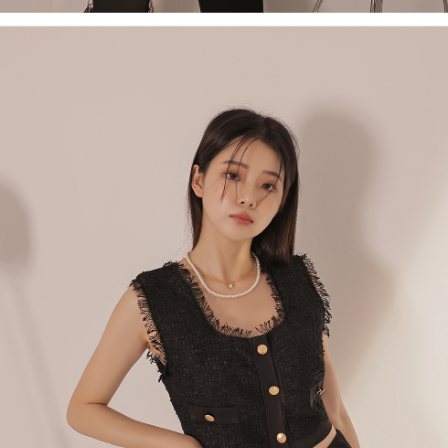
1. Perkhidmatan ini disediakan oleh Taiwan Mobile, pengguna telefon
Sila hubungi NP Taiwan Inc. di
cs_tw@netprotections.co.jp
jika anda
mudah alih boleh segera menggunakan tanpa perlu memohon lagi.
mempunyai sebarang kebimbangan mengenai pemprosesan dan
(Hanya untuk nombor langganan peribadi, tidak terbuka untuk syarikat
penggunaan pada data peribadi. Jika anda tidak bersetuju dengan data
dan kad prabayar)
peribadi yang disenaraikan seperti di atas akan dikumpul dan digunakan
2. Pilihan kaedah pembayaran "Pembayaran Ansuran Gogo", selepas
oleh AFTEE, sila jangan gunakan perkhidmatan ini.
pesanan ditubuhkan, akan secara automatik dialihkan ke proses
transaksi Gogo, selepas pengesahan nombor telefon, pilih bilangan
ansuran yang diingini, tarikh akhir pembayaran, dan setelah
mengesahkan pembayaran, transaksi akan selesai.
3. Jumlah kelulusan sebenar, bilangan ansuran dan jumlah bayaran
adalah berdasarkan halaman pengesahan transaksi seterusnya.
4. Dalam masa 30 minit selepas pesanan ditubuhkan, jika tidak pergi
untuk mengesahkan transaksi atau jika tidak lulus semakan, pesanan
akan dibatalkan secara automatik. Jika terdapat situasi "pindah untuk
semakan khusus" yang tidak lulus, ini menunjukkan bahawa sistem
penilaian tidak mencukupi, tiada penjelasan mengenai kandungan
penilaian boleh diberikan.
【Penerangan Kaedah Pembayaran】
1. Pembayaran ansuran tidak digabungkan dalam bil telekomunikasi,
"Pembayaran Ansuran Gogo" akan menghantar SMS peringatan
pembayaran selepas tarikh penyelesaian bulanan.
2. Melalui pautan SMS untuk membuka bil, anda boleh memilih untuk
membayar melalui "Kod bar kedai serbaneka / Kedai rasmi Taiwan
Mobile / Pemindahan bank / Pembayaran J街口 / iPASS MONEY" dan