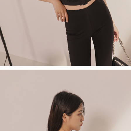
saluran lain.
【Nota Penting】
1. Perkhidmatan ini disediakan oleh "Taiwan Mobile Co., Ltd." untuk
membolehkan pengguna membeli produk atau perkhidmatan melalui
perkhidmatan ini semasa transaksi, dan kedai akan menyerahkan hak
tuntutan harga jual/beli ansuran kepada syarikat ini untuk membayar bil
menggunakan bil syarikat ini.
2. Berdasarkan tujuan kontrak persetujuan pembayaran menggunakan
"Pembayaran Ansuran Gogo", kedai akan memberikan maklumat peribadi
anda (termasuk nama, telefon atau alamat) kepada Taiwan Mobile untuk
pengumpulan, pemprosesan dan penggunaan, untuk pengesahan,
semakan dan pembetulan data yang diperlukan untuk bil ansuran oleh
Taiwan Mobile.
3. Sila baca syarat perkhidmatan pengguna secara lengkap melalui
pautan berikut: https://oppay.tw/userRule