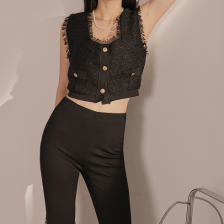
menyelesaikan pembayaran anda melalui salah satu saluran berikut: kod
kepada AFTEE dalam tempoh sama ada anda menerima pesanan.
bar kedai serbaneka, kedai runcit Taiwan Mobile, pemindahan bank,
付款後7-11取貨
JKOPay, atau iPASS MONEY.
Kedua, Sekatan Pembayaran
NT$60/pesanan | Penghantaran percuma untuk pesanan
1. Jumlah yang diperakui untuk pengguna kali pertama boleh sehingga
[Nota Penting]
NT$1,600 atau lebih
NT$10,000. Amaun diperakui sebenar yang diluluskan akan berdasarkan
keputusan pensijilan dan semakan oleh AFTEE.
Perkhidmatan ini disediakan oleh Taiwan Mobile Co., Ltd. (“Syarikat”),
宅配
2. Amaun perbelanjaan minimum mestilah lebih besar daripada NT$20.
yang membolehkan pelanggan membeli barangan atau perkhidmatan
3. Pada masa ini hanya tersedia untuk ahli Taiwan.
NT$100/pesanan | Penghantaran percuma untuk pesanan
melalui perkhidmatan ini pada masa transaksi. Hasil daripada pembelian
atau pembayaran ansuran akan dipindahkan oleh peniaga kepada
NT$2,500 atau lebih
Ketiga, Syarat Perkhidmatan
Syarikat, dan pelanggan hendaklah membuat pembayaran mengikut
Perkhidmatan AFTEE Beli Sekarang Bayar Kemudian disediakan oleh NP
perjanjian menggunakan sistem bil Syarikat.
國家/地區配送
Kadar Penghantaran
Taiwan, Inc. dan AFTEE akan membuat bil kepada pengguna. AFTEE
akan menggunakan data peribadi yang dikumpul (termasuk nama
Untuk memenuhi hubungan kontrak yang terjalin melalui persetujuan
pembeli, no. telefon, nama penerima, no. telefon, alamat penerima) untuk
penggunaan OP Pay Later, peniaga akan memberikan maklumat peribadi
penggunaan perkhidmatan. Sila rujuk kepada "Penyata Pengumpulan
anda (termasuk nama, nombor telefon, atau alamat) kepada Syarikat bagi
Data Peribadi, Pemprosesan, Penggunaan"
tujuan pengumpulan, pemprosesan dan penggunaan data yang
(https://aftee.tw/privacypolicy/
) untuk maklumat lanjut.
diperlukan untuk pengebilan ansuran, termasuk pengesahan,
pengesahan semula dan pembetulan.
Jumlah yang diperakui untuk pengguna kali pertama yang lulus
kelulusan boleh sehingga NT$10,000. Jika pengguna tidak membuat
Untuk terma perkhidmatan penuh, sila rujuk pautan berikut:
pembayaran dalam tempoh tersebut, yuran pembayaran lewat sebanyak
https://oppay.tw/userRule
" target="_blank" class="link revert-
20% setahun akan dikenakan. Pengguna bawah umur dikehendaki
style">https://oppay.tw/userRule
mendapatkan kebenaran daripada ibu bapa atau penjaga yang sah
untuk menggunakan AFTEE.
【Panduan Penggunaan Pembayaran Ansuran Gogo】