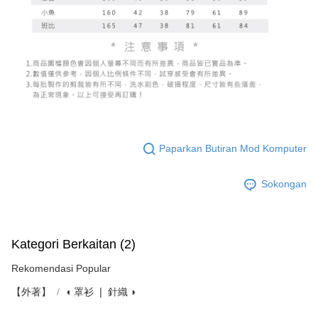
Paparkan Butiran Mod Komputer
Sokongan
Kategori Berkaitan (2)
Rekomendasi Popular
【外著】
◖ 罩衫 ❘ 針織 ◗