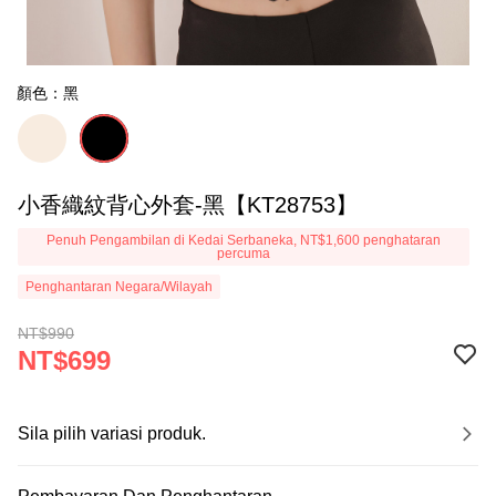
顏色：黑
小香織紋背心外套-黑【KT28753】
Penuh Pengambilan di Kedai Serbaneka, NT$1,600 penghataran
percuma
Penghantaran Negara/Wilayah
NT$990
NT$699
Sila pilih variasi produk.