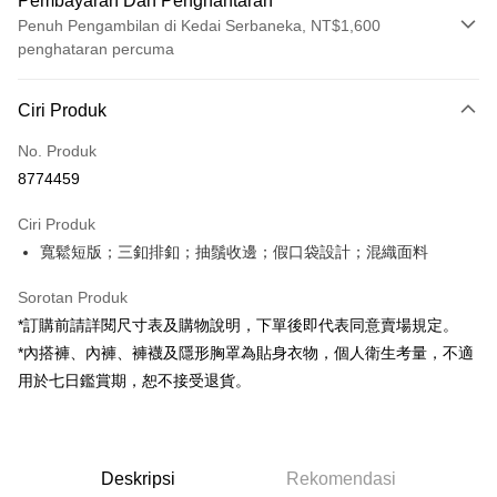
Pembayaran Dan Penghantaran
Penuh Pengambilan di Kedai Serbaneka, NT$1,600
penghataran percuma
Kaedah Pembayaran
Ciri Produk
Kad Kredit (Bayaran Penuh)
No. Produk
Pengambilan di Kedai Serbaneka
8774459
LINE Pay
Ciri Produk
Apple Pay
寬鬆短版；三釦排釦；抽鬚收邊；假口袋設計；混織面料
JKOPAY
Sorotan Produk
Google Pay
*訂購前請詳閱尺寸表及購物說明，下單後即代表同意賣場規定。
*內搭褲、內褲、褲襪及隱形胸罩為貼身衣物，個人衛生考量，不適
OP Pay Later
用於七日鑑賞期，恕不接受退貨。
Deskripsi
[Terma Penggunaan untuk OP Pay Later]
AFTEE
Perkhidmatan ini disediakan oleh Taiwan Mobile dan tersedia untuk
Deskripsi
pengguna Taiwan Mobile tanpa memerlukan permohonan tambahan.
Deskripsi
Rekomendasi
Pertama, Mengenai Perkhidmatan AFTEE Beli Sekarang Bayar Kemudian