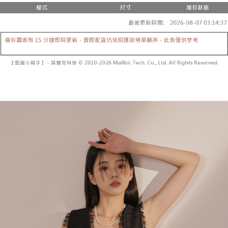
２．便利：只要手機號碼，簡訊認證，即可結帳。
法說明評估內容。
３．安心：先確認商品／服務後，再付款。
全家取貨付款
【繳款方式說明】
1.分期款項不併入電信帳單，「大哥付你分期」於每月結算日後寄送繳費提
每筆NT$60，滿NT$1,800(含以上)免運費
【「AFTEE先享後付」結帳流程】
醒簡訊。
１．於結帳方式選擇「AFTEE先享後付」後，將跳轉至「AFTEE先享後付」
2.透過簡訊連結打開帳單後，可選擇「超商條碼／台灣大直營門市／銀行轉
付款後全家取貨
結帳頁面，進行簡訊認證並確認金額後，即可完成結帳。
帳／街口支付／iPASS MONEY」等通路繳費。
２．訂單成立數日內，您將收到繳費通知簡訊。
每筆NT$60，滿NT$1,600(含以上)免運費
３．收到繳費通知簡訊後14天內，點擊此簡訊中的連結，可透過四大超商／
【注意事項】
ATM／網路銀行／等多元方式進行付款，方視為交易完成。
已關閉，請勿下單
1.本服務係由「台灣大哥大股份有限公司」（以下簡稱本公司）所提供，讓
※ 請注意：結帳手續完成當下不需立刻繳費，但若您需要取消訂單，請聯絡
用戶於交易時，得透過本服務購買商品或服務，並由商店將買賣／分期付款
每筆NT$10,000
購買商品的店家。未經商家同意取消之訂單仍視為有效，需透過AFTEE先享
買賣價金債權讓與本公司後，依約使用本公司帳單繳交帳款。
後付繳納相關費用。
2.基於同意付款使用「大哥付你分期」之契約關係目的，商店將以您的個人
已關閉，請勿下單(付取)
※ 交易是否成功請以「AFTEE先享後付 」之結帳頁面顯示為準，若有關於
資料（包含姓名、電話或地址）提供予台灣大哥大進項蒐集、處理及利用，
是否繳費成功／繳費後需取消欲退款等相關疑問，請聯繫「AFTEE先享後付
每筆NT$10,000
由本公司與您本人進行分期帳單所需資料之確認、核對及更正。
客戶支援中心」
https://netprotections.freshdesk.com/support/home
3.完整用戶服務條款，請詳閱以下連結：
https://oppay.tw/userRule
7-11取貨付款
【注意事項】
１．透過由恩沛科技股份有限公司提供之「AFTEE先享後付」服務完成之交
每筆NT$60，滿NT$1,800(含以上)免運費
易，需依本服務之必要範圍內提供個人資料，並將交易相關給付款項請求債
權轉讓予恩沛科技股份有限公司。
付款後7-11取貨
２．關於個人資料處理事宜，請瀏覽以下網址：
每筆NT$60，滿NT$1,600(含以上)免運費
https://aftee.tw/terms/#terms3
３．未成年的使用者請事先徵得法定代理人或監護人之同意方可使用
宅配
「AFTEE先享後付」，若未經同意申辦者引起之損失，本公司不負相關責
任。
每筆NT$100，滿NT$2,500(含以上)免運費