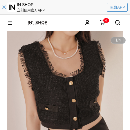
IN SHOP
開啟APP
立刻使用官方APP
0
1
/
4