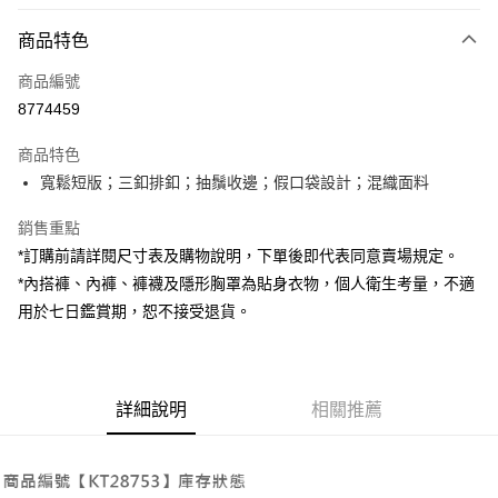
付款方式
商品特色
信用卡一次付款
商品編號
超商取貨付款
8774459
LINE Pay
商品特色
Apple Pay
寬鬆短版；三釦排釦；抽鬚收邊；假口袋設計；混織面料
街口支付
銷售重點
*訂購前請詳閱尺寸表及購物說明，下單後即代表同意賣場規定。
Google Pay
*內搭褲、內褲、褲襪及隱形胸罩為貼身衣物，個人衛生考量，不適
大哥付你分期
用於七日鑑賞期，恕不接受退貨。
相關說明
【大哥付你分期使用說明】
AFTEE先享後付
1.本服務由台灣大哥大提供，台灣大哥大用戶可立即使用無須另外申請。
2.付款方式選擇「大哥付你分期」，訂單成立後會自動跳轉到大哥付的交易
相關說明
詳細說明
相關推薦
流程，驗證手機門號後，選擇欲分期的期數、繳款截止日，確認付款後即完
【關於「AFTEE先享後付」】
成交易。
ATM付款
AFTEE先享後付是「在收到商品之後才付款」的支付方式。 讓您購物簡單
3.實際核准額度、可分期數及費用金額請依後續交易確認頁面所載為準。
便利好安心！
4.訂單成立30分鐘內，如未前往確認交易或遇審核未通過，訂單將自動取
１．簡單：不需註冊會員、不需綁卡、不需儲值。
運送方式
消。如遇「轉專審核」未通過狀況，表示未達大哥付你分期系統評分，恕無