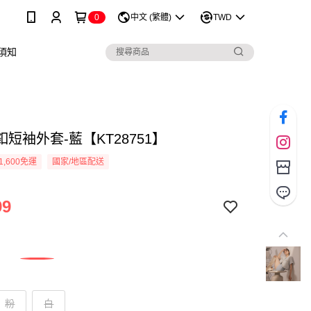
0
中文 (繁體)
TWD
須知
短袖外套-藍【KT28751】
1,600免運
國家/地區配送
99
粉
白