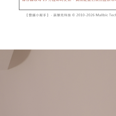
資料（包
是否繳費成
已關閉，請
用，由本
付客戶支
每筆NT$10
3.完整用
【注意事
7-11取貨
１．透過由
交易，需
每筆NT$6
求債權轉
２．關於
付款後7-1
https://aft
每筆NT$6
３．未成
「AFTE
宅配
任。
４．使用「
每筆NT$1
即時審查
結果請求
國家/地區
５．嚴禁
形，恩沛
動。