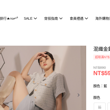
行🔥ᴛᴏᴘ⁵⁰
SALE
穿搭指南
會員禮遇
海外購物
混織金釦
超取滿NT$
NT$890
NT$5
顏色：藍
顏色
藍