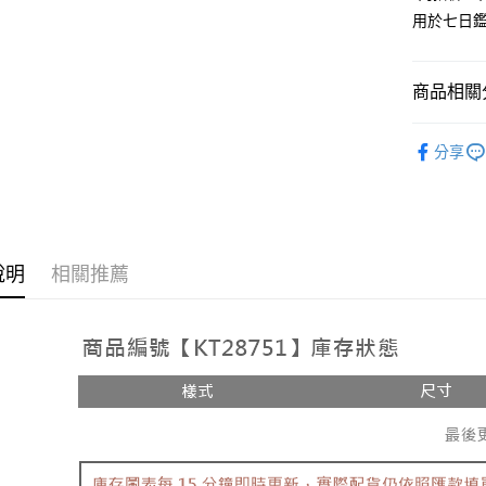
用於七日
Google Pa
大哥付你
相關說明
商品相關分
【大哥付
AFTEE先
1.本服務
人氣商品
2.付款方
相關說明
分享
流程，驗
【外著】
【關於「A
ATM付款
完成交易
AFTEE
3.實際核
便利好安
4.訂單成
１．簡單
消。如遇
２．便利
運送方式
無法說明
３．安心
說明
相關推薦
【繳款方
全家取貨
1.分期款
【「AFT
醒簡訊。
每筆NT$6
１．於結帳
2.透過簡
付」結帳
帳／街口支
付款後全
２．訂單
３．收到繳
每筆NT$6
【注意事
／ATM／
1.本服務
※ 請注意
已關閉，
用戶於交
絡購買商品
款買賣價
先享後付
每筆NT$10
2.基於同
※ 交易是