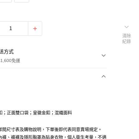
清除
紀錄
送方式
1,600免運
次付款
付款
釦；正面雙口袋；皇徽金釦；混織面料
請詳閱尺寸表及購物說明，下單後即代表同意賣場規定。
、內褲、褲襪及隱形胸罩為貼身衣物，個人衛生考量，不適