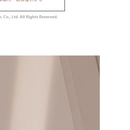
含姓名、電話或地址）提供予台灣大哥大進項蒐集、處理及利
功／繳費後需取消欲退款等相關疑問，請聯繫「AFTEE先享後
勿下單(付取)
公司與您本人進行分期帳單所需資料之確認、核對及更正。
援中心」
https://netprotections.freshdesk.com/support/home
,000
戶服務條款，請詳閱以下連結：
https://oppay.tw/userRule
項】
付款
恩沛科技股份有限公司提供之「AFTEE先享後付」服務完成之
依本服務之必要範圍內提供個人資料，並將交易相關給付款項請
0，滿NT$1,800(含以上)免運費
讓予恩沛科技股份有限公司。
個人資料處理事宜，請瀏覽以下網址：
1取貨
ee.tw/terms/#terms3
0，滿NT$1,600(含以上)免運費
年的使用者請事先徵得法定代理人或監護人之同意方可使用
E先享後付」，若未經同意申辦者引起之損失，本公司不負相關責
AFTEE先享後付」時，將依據個別帳號之用戶狀況，依本公司
00，滿NT$2,500(含以上)免運費
核予不同之上限額度；若仍有額度不足之情形，本公司將視審查
用戶進行身份認證。
配送
查看運費
一人註冊多個帳號或使用他人資訊註冊。若發現惡意使用之情
科技股份有限公司將有權停止該用戶之使用額度並採取法律行