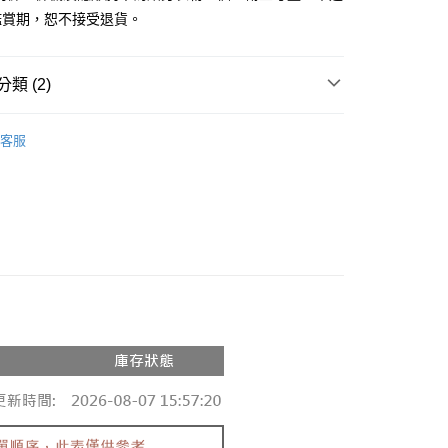
鑑賞期，恕不接受退貨。
y
分期
類 (2)
你分期使用說明】
享後付
由台灣大哥大提供，台灣大哥大用戶可立即使用無須另外申請。
推薦
式選擇「大哥付你分期」，訂單成立後會自動跳轉到大哥付的交易
客服
證手機門號後，選擇欲分期的期數、繳款截止日，確認付款後即
◖ 罩衫 ❘ 針織 ◗
FTEE先享後付」】
。
先享後付是「在收到商品之後才付款」的支付方式。 讓您購物簡單
准額度、可分期數及費用金額請依後續交易確認頁面所載為準。
心！
立30分鐘內，如未前往確認交易或遇審核未通過，訂單將自動取
：不需註冊會員、不需綁卡、不需儲值。
「轉專審核」未通過狀況，表示未達大哥付你分期系統評分，恕
：只要手機號碼，簡訊認證，即可結帳。
評估內容。
：先確認商品／服務後，再付款。
式說明】
付款
項不併入電信帳單，「大哥付你分期」於每月結算日後寄送繳費提
EE先享後付」結帳流程】
0，滿NT$1,800(含以上)免運費
方式選擇「AFTEE先享後付」後，將跳轉至「AFTEE先享後
訊連結打開帳單後，可選擇「超商條碼／台灣大直營門市／銀行轉
頁面，進行簡訊認證並確認金額後，即可完成結帳。
付／iPASS MONEY」等通路繳費。
家取貨
成立數日內，您將收到繳費通知簡訊。
費通知簡訊後14天內，點擊此簡訊中的連結，可透過四大超商
0，滿NT$1,600(含以上)免運費
項】
網路銀行／等多元方式進行付款，方視為交易完成。
係由「台灣大哥大股份有限公司」（以下簡稱本公司）所提供，讓
：結帳手續完成當下不需立刻繳費，但若您需要取消訂單，請聯
請勿下單
易時，得透過本服務購買商品或服務，並由商店將買賣／分期付
的店家。未經商家同意取消之訂單仍視為有效，需透過AFTEE
金債權讓與本公司後，依約使用本公司帳單繳交帳款。
繳納相關費用。
,000
意付款使用「大哥付你分期」之契約關係目的，商店將以您的個人
否成功請以「AFTEE先享後付 」之結帳頁面顯示為準，若有關於