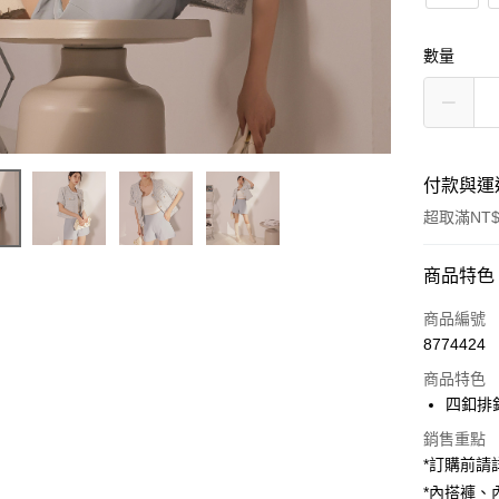
數量
付款與運
超取滿NT$
付款方式
商品特色
信用卡一
商品編號
8774424
超商取貨
商品特色
LINE Pay
四釦排
Apple Pay
銷售重點
*訂購前
街口支付
*內搭褲