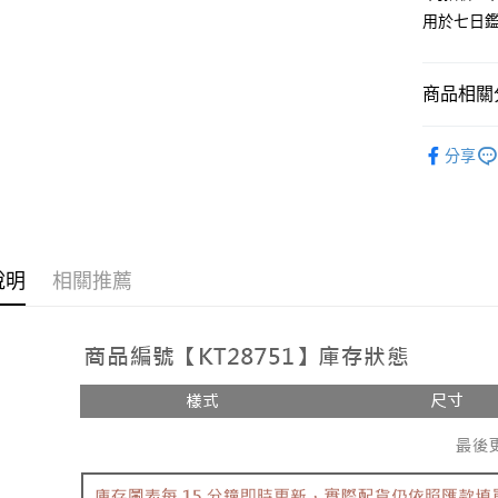
用於七日
Google Pa
大哥付你
相關說明
商品相關分
【大哥付
AFTEE先
1.本服務
人氣商品
2.付款方
相關說明
分享
流程，驗
【外著】
【關於「A
ATM付款
完成交易
AFTEE
3.實際核
便利好安
4.訂單成
１．簡單
消。如遇
２．便利
運送方式
無法說明
３．安心
說明
相關推薦
【繳款方
全家取貨
1.分期款
【「AFT
醒簡訊。
每筆NT$6
１．於結帳
2.透過簡
付」結帳
帳／街口支
付款後全
２．訂單
３．收到繳
每筆NT$6
【注意事
／ATM／
1.本服務
※ 請注意
已關閉，
用戶於交
絡購買商品
款買賣價
先享後付
每筆NT$10
2.基於同
※ 交易是