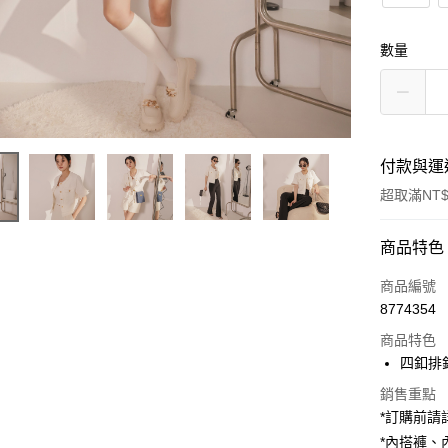
數量
付款與運
超取滿NT$
付款方式
商品特色
信用卡一
商品編號
8774354
超商取貨
商品特色
LINE Pay
四釦排
Apple Pay
銷售重點
*訂購前
街口支付
*內搭褲