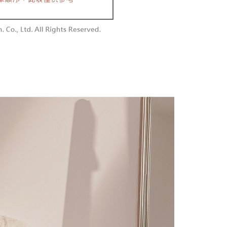
含姓名、電話或地址）提供予台灣大哥大進項蒐集、處理及利
功／繳費後需取消欲退款等相關疑問，請聯繫「AFTEE先享後
勿下單(付取)
公司與您本人進行分期帳單所需資料之確認、核對及更正。
援中心」
https://netprotections.freshdesk.com/support/home
,000
戶服務條款，請詳閱以下連結：
https://oppay.tw/userRule
項】
付款
恩沛科技股份有限公司提供之「AFTEE先享後付」服務完成之
依本服務之必要範圍內提供個人資料，並將交易相關給付款項請
0，滿NT$1,800(含以上)免運費
讓予恩沛科技股份有限公司。
個人資料處理事宜，請瀏覽以下網址：
1取貨
ee.tw/terms/#terms3
0，滿NT$1,600(含以上)免運費
年的使用者請事先徵得法定代理人或監護人之同意方可使用
E先享後付」，若未經同意申辦者引起之損失，本公司不負相關責
AFTEE先享後付」時，將依據個別帳號之用戶狀況，依本公司
00，滿NT$2,500(含以上)免運費
核予不同之上限額度；若仍有額度不足之情形，本公司將視審查
用戶進行身份認證。
配送
查看運費
一人註冊多個帳號或使用他人資訊註冊。若發現惡意使用之情
科技股份有限公司將有權停止該用戶之使用額度並採取法律行