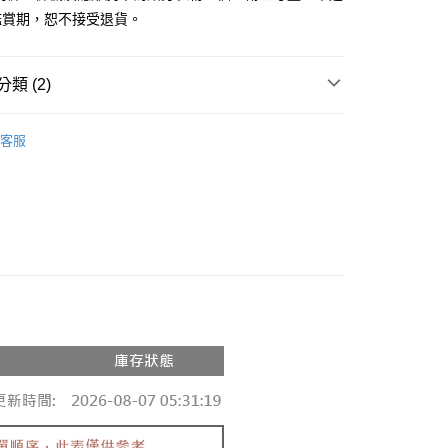
鑑賞期，恕不接受退貨。
y
分期
類 (2)
你分期使用說明】
享後付
由台灣大哥大提供，台灣大哥大用戶可立即使用無須另外申請。
推薦
式選擇「大哥付你分期」，訂單成立後會自動跳轉到大哥付的交易
客服
證手機門號後，選擇欲分期的期數、繳款截止日，確認付款後即
◖ 罩衫 ❘ 針織 ◗
FTEE先享後付」】
。
先享後付是「在收到商品之後才付款」的支付方式。 讓您購物簡單
准額度、可分期數及費用金額請依後續交易確認頁面所載為準。
心！
立30分鐘內，如未前往確認交易或遇審核未通過，訂單將自動取
：不需註冊會員、不需綁卡、不需儲值。
「轉專審核」未通過狀況，表示未達大哥付你分期系統評分，恕
：只要手機號碼，簡訊認證，即可結帳。
評估內容。
：先確認商品／服務後，再付款。
式說明】
付款
項不併入電信帳單，「大哥付你分期」於每月結算日後寄送繳費提
EE先享後付」結帳流程】
0，滿NT$1,800(含以上)免運費
方式選擇「AFTEE先享後付」後，將跳轉至「AFTEE先享後
訊連結打開帳單後，可選擇「超商條碼／台灣大直營門市／銀行轉
頁面，進行簡訊認證並確認金額後，即可完成結帳。
付／iPASS MONEY」等通路繳費。
家取貨
成立數日內，您將收到繳費通知簡訊。
費通知簡訊後14天內，點擊此簡訊中的連結，可透過四大超商
0，滿NT$1,600(含以上)免運費
項】
網路銀行／等多元方式進行付款，方視為交易完成。
係由「台灣大哥大股份有限公司」（以下簡稱本公司）所提供，讓
：結帳手續完成當下不需立刻繳費，但若您需要取消訂單，請聯
請勿下單
易時，得透過本服務購買商品或服務，並由商店將買賣／分期付
的店家。未經商家同意取消之訂單仍視為有效，需透過AFTEE
金債權讓與本公司後，依約使用本公司帳單繳交帳款。
繳納相關費用。
,000
意付款使用「大哥付你分期」之契約關係目的，商店將以您的個人
否成功請以「AFTEE先享後付 」之結帳頁面顯示為準，若有關於