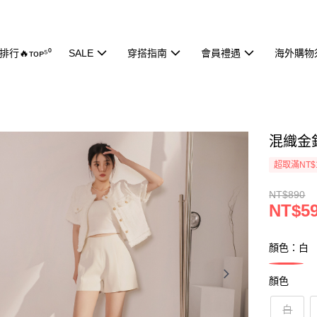
行🔥ᴛᴏᴘ⁵⁰
SALE
穿搭指南
會員禮遇
海外購物
混織金釦
超取滿NT$
NT$890
NT$5
顏色：白
顏色
白