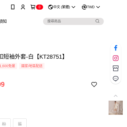
0
中文 (繁體)
TWD
須知
短袖外套-白【KT28751】
1,600免運
國家/地區配送
99
粉
藍