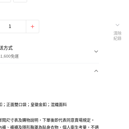
清除
紀錄
送方式
1,600免運
次付款
付款
釦；正面雙口袋；皇徽金釦；混織面料
請詳閱尺寸表及購物說明，下單後即代表同意賣場規定。
、內褲、褲襪及隱形胸罩為貼身衣物，個人衛生考量，不適