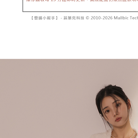
資料（包
是否繳費成
已關閉，請
用，由本
付客戶支
每筆NT$10
3.完整用
【注意事
7-11取貨
１．透過由
交易，需
每筆NT$6
求債權轉
２．關於
付款後7-1
https://aft
每筆NT$6
３．未成
「AFTE
宅配
任。
４．使用「
每筆NT$1
即時審查
結果請求
國家/地區
５．嚴禁
形，恩沛
動。