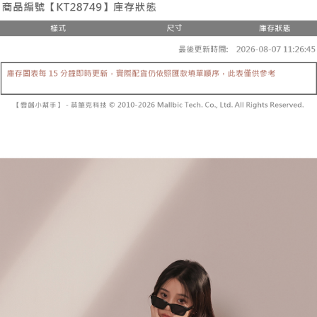
２．便利：只要手機號碼，簡訊認證，即可結帳。
法說明評估內容。
３．安心：先確認商品／服務後，再付款。
全家取貨付款
【繳款方式說明】
1.分期款項不併入電信帳單，「大哥付你分期」於每月結算日後寄送繳費提
每筆NT$60，滿NT$1,800(含以上)免運費
【「AFTEE先享後付」結帳流程】
醒簡訊。
１．於結帳方式選擇「AFTEE先享後付」後，將跳轉至「AFTEE先享後付」
2.透過簡訊連結打開帳單後，可選擇「超商條碼／台灣大直營門市／銀行轉
付款後全家取貨
結帳頁面，進行簡訊認證並確認金額後，即可完成結帳。
帳／街口支付／iPASS MONEY」等通路繳費。
２．訂單成立數日內，您將收到繳費通知簡訊。
每筆NT$60，滿NT$1,600(含以上)免運費
３．收到繳費通知簡訊後14天內，點擊此簡訊中的連結，可透過四大超商／
【注意事項】
ATM／網路銀行／等多元方式進行付款，方視為交易完成。
已關閉，請勿下單
1.本服務係由「台灣大哥大股份有限公司」（以下簡稱本公司）所提供，讓
※ 請注意：結帳手續完成當下不需立刻繳費，但若您需要取消訂單，請聯絡
用戶於交易時，得透過本服務購買商品或服務，並由商店將買賣／分期付款
每筆NT$10,000
購買商品的店家。未經商家同意取消之訂單仍視為有效，需透過AFTEE先享
買賣價金債權讓與本公司後，依約使用本公司帳單繳交帳款。
後付繳納相關費用。
2.基於同意付款使用「大哥付你分期」之契約關係目的，商店將以您的個人
已關閉，請勿下單(付取)
※ 交易是否成功請以「AFTEE先享後付 」之結帳頁面顯示為準，若有關於
資料（包含姓名、電話或地址）提供予台灣大哥大進項蒐集、處理及利用，
是否繳費成功／繳費後需取消欲退款等相關疑問，請聯繫「AFTEE先享後付
每筆NT$10,000
由本公司與您本人進行分期帳單所需資料之確認、核對及更正。
客戶支援中心」
https://netprotections.freshdesk.com/support/home
3.完整用戶服務條款，請詳閱以下連結：
https://oppay.tw/userRule
7-11取貨付款
【注意事項】
１．透過由恩沛科技股份有限公司提供之「AFTEE先享後付」服務完成之交
每筆NT$60，滿NT$1,800(含以上)免運費
易，需依本服務之必要範圍內提供個人資料，並將交易相關給付款項請求債
權轉讓予恩沛科技股份有限公司。
付款後7-11取貨
２．關於個人資料處理事宜，請瀏覽以下網址：
每筆NT$60，滿NT$1,600(含以上)免運費
https://aftee.tw/terms/#terms3
３．未成年的使用者請事先徵得法定代理人或監護人之同意方可使用
宅配
「AFTEE先享後付」，若未經同意申辦者引起之損失，本公司不負相關責
任。
每筆NT$100，滿NT$2,500(含以上)免運費