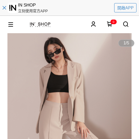
IN SHOP
開啟APP
立刻使用官方APP
0
1
/
5