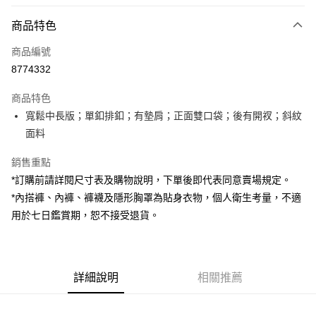
付款方式
商品特色
信用卡一次付款
商品編號
超商取貨付款
8774332
LINE Pay
商品特色
Apple Pay
寬鬆中長版；單釦排釦；有墊肩；正面雙口袋；後有開衩；斜紋
面料
街口支付
銷售重點
Google Pay
*訂購前請詳閱尺寸表及購物說明，下單後即代表同意賣場規定。
大哥付你分期
*內搭褲、內褲、褲襪及隱形胸罩為貼身衣物，個人衛生考量，不適
相關說明
用於七日鑑賞期，恕不接受退貨。
【大哥付你分期使用說明】
AFTEE先享後付
1.本服務由台灣大哥大提供，台灣大哥大用戶可立即使用無須另外申請。
2.付款方式選擇「大哥付你分期」，訂單成立後會自動跳轉到大哥付的交易
相關說明
流程，驗證手機門號後，選擇欲分期的期數、繳款截止日，確認付款後即完
【關於「AFTEE先享後付」】
成交易。
詳細說明
相關推薦
ATM付款
AFTEE先享後付是「在收到商品之後才付款」的支付方式。 讓您購物簡單
3.實際核准額度、可分期數及費用金額請依後續交易確認頁面所載為準。
便利好安心！
4.訂單成立30分鐘內，如未前往確認交易或遇審核未通過，訂單將自動取
１．簡單：不需註冊會員、不需綁卡、不需儲值。
運送方式
消。如遇「轉專審核」未通過狀況，表示未達大哥付你分期系統評分，恕無