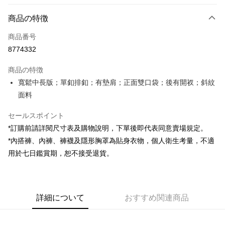
お支払い方法
商品の特徴
クレジットカード1回払い
商品番号
コンビニ店頭代金引換
8774332
LINE Pay
商品の特徴
Apple Pay
寬鬆中長版；單釦排釦；有墊肩；正面雙口袋；後有開衩；斜紋
面料
JKOPAY
セールスポイント
Google Pay
*訂購前請詳閱尺寸表及購物說明，下單後即代表同意賣場規定。
OP Pay Later
*內搭褲、內褲、褲襪及隱形胸罩為貼身衣物，個人衛生考量，不適
説明
用於七日鑑賞期，恕不接受退貨。
【OP Pay Later 使用説明】
AFTEE代金後払い
1. 本サービスは台湾大哥大によって提供され、台湾大哥大のユーザーは追
加の申請なしで即時に利用可能です。
説明
2. 支払い方法で「OP Pay Later」を選択すると、注文が成立した後に自動
一、 AFTEE代金後払いについて
的に OP Pay Later の取引プロセスに移行し、携帯番号を確認後、分割払
ATM払い
詳細について
おすすめ関連商品
1.お支払い方法でAFTEE代金後払いを選択すると、携帯電話認証ウィンド
いの回数や支払い期限を選択し、支払いを確認すると取引が完了します。
ウが表示されます。
3. 実際の承認額、分割回数および費用については、後続の取引確認ページ
2.SMSで認証してお支払い手続を進めてください。
配送方法
を基準とします。