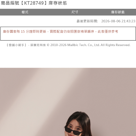
3.注文するときのお支払いは不要です。商品はご指定の住所に配送されま
4. 注文成立後30分以内に確認取引を行わない場合や審査が通過しない場
す。
全家取貨付款
合、注文は自動的にキャンセルされます。「転専審査」に未通過の状況が
4.ご注文が完了すると、携帯に支払い通知のSMSが届きます。アプリ会員
発生した場合は、システムの評価基準に達していないことを意味し、評価
配送毎にNT$60、NT$1,800以上で送料無料
の場合は、AFTEE アプリプッシュ通知が届きます。
内容についての説明はいたしかねます。
5.商品受け取り時のお支払いは不要です。商品を確かめてから、SMSまた
付款後全家取貨
はアプリの通知に従って、4大コンビニ、またはATM/オンラインバンキン
グでお支払いください。
配送毎にNT$60、NT$1,600以上で送料無料
【支払い方法の説明】
1. 分割払いの金額は電信請求書に統合されず、「OP Pay Later」は毎月の
代金納付期限は最短で 14 日以内ですので、ご注意ください。AFTEE アプ
已關閉，請勿下單
締め日後に支払いリマインダーのSMSを送信します。
リをダウンロードして AFTEE 会員になるとお支払い期限を最長 45 日以内
2. SMSのリンクを通じて請求書を開いた後、「コンビニバーコード／台湾
配送毎にNT$10,000
まで延長できます。
大直営店舗／銀行振込／街口支払い／iPASS MONEY」などのチャネルで
支払いを選択できます。
已關閉，請勿下單(付取)
お支払期限は、ショップが請求した期日と、AFTEEで延長できる日数をも
とに計算されます。AFTEEで注文すると、商品を受け取るまで支払い期限
配送毎にNT$10,000
【注意事項】
を延長できますが、商品を期限内に受け取れない場合があります（例：予
1. 本サービスは「台湾大哥大株式会社」（以下「当社」といいます）によ
約商品や商品到着日が比較的遅い商品）。そのため、商品到着の有無に関
7-11取貨付款
って提供され、ユーザーが取引時に本サービスを通じて商品やサービスを
わらず、AFTEEで指定された期限内にお支払いください。
購入できるようにし、店舗が売買／分割払い売買の債権を当社に譲渡した
配送毎にNT$60、NT$1,800以上で送料無料
後、契約に基づいて当社の請求書で帳款を支払うことになります。
二、支払い限度額
2. 「OP Pay Later」を利用する契約関係の目的から、店舗はあなたの個人
付款後7-11取貨
1.初回 AFTEEを ご利用の際に、認証結果及び当社の審査の結果に基づ
情報（名前、電話または住所を含む）を台湾大哥大に提供し、収集、処理
き、限度額が設定されます。
配送毎にNT$60、NT$1,600以上で送料無料
および利用するために、当社があなた本人と分割請求書に必要な情報の確
2.決済金額は最低NT$20です。
認、照合および修正を行います。
3.現在、台湾の会員のみご利用いただけます。
宅配
3. 完全なユーザーサービス規約については、以下のリンクを参照してくだ
さい：
https://oppay.tw/userRule
三、利用規約「AFTEE代金後払い」（以下当サービスという）はネットプ
配送毎にNT$100、NT$2,500以上で送料無料