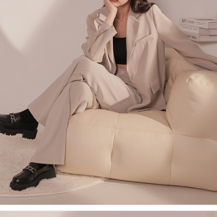
ロテクションズ（以下 AFTEE という）が提供し、AFTEEが代金を徴収し
ます。当サービスご利用の際に提供しなければならない個人情報（注文者
國家/地區配送
送料を確認
の氏名、電話番号、受取人の氏名、電話番号、受取人住所を含むがこれに
限らない）は、AFTEEに渡され当サービスで必要な範囲内で利用されま
す。AFTEEの個人情報の収集、処理、利用について、詳細はAFTEE公式ホ
ームページの『個人情報の収集、処理及び利用に関する声明』をご参照く
ださい（
https://aftee.tw/privacypolicy/
）。
AFTEEの初回ご利用の際に、審査を通過すれば、最高額がNT$10,000にな
ります。支払い期限を過ぎた場合、その金額に基づいて年利20%の遅延滞
納金が加算されます。未成年の利用者は、事前に法定代理人または後見人
の同意を得ればAFTEEをご利用いただけます。
個人情報の処理、利用について疑問がある、または関連する法律の権利を
行使したい場合は、ネットプロテクションズ
cs_tw@netprotections.co.jp
にご連絡ください。上記に示した個人情報を、必要な購入注文書とあわせ
てAFTEEにご提供いただく、またはAFTEEにあなたの個人情報の収集、処
理、利用を許可することににご同意いただけない場合は、当サービスを選
択しないでください。