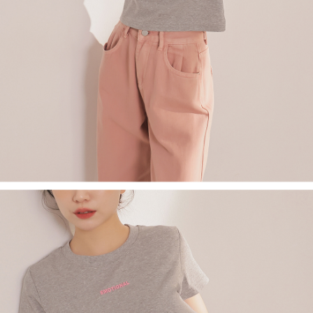
saluran lain.
【Nota Penting】
1. Perkhidmatan ini disediakan oleh "Taiwan Mobile Co., Ltd." untuk
membolehkan pengguna membeli produk atau perkhidmatan melalui
perkhidmatan ini semasa transaksi, dan kedai akan menyerahkan hak
tuntutan harga jual/beli ansuran kepada syarikat ini untuk membayar bil
menggunakan bil syarikat ini.
2. Berdasarkan tujuan kontrak persetujuan pembayaran menggunakan
"Pembayaran Ansuran Gogo", kedai akan memberikan maklumat peribadi
anda (termasuk nama, telefon atau alamat) kepada Taiwan Mobile untuk
pengumpulan, pemprosesan dan penggunaan, untuk pengesahan,
semakan dan pembetulan data yang diperlukan untuk bil ansuran oleh
Taiwan Mobile.
3. Sila baca syarat perkhidmatan pengguna secara lengkap melalui
pautan berikut: https://oppay.tw/userRule