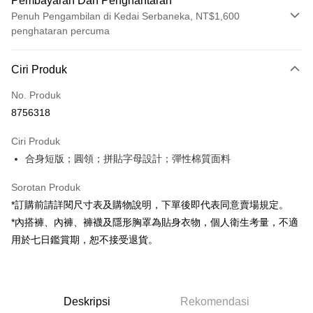
Pembayaran Dan Penghantaran
Penuh Pengambilan di Kedai Serbaneka, NT$1,600
penghataran percuma
Kaedah Pembayaran
Ciri Produk
Kad Kredit (Bayaran Penuh)
No. Produk
Pengambilan di Kedai Serbaneka
8756318
LINE Pay
Ciri Produk
Apple Pay
合身短版；圓領；拼貼字母設計；彈性棉質面料
JKOPAY
Sorotan Produk
Google Pay
*訂購前請詳閱尺寸表及購物說明，下單後即代表同意賣場規定。
*內搭褲、內褲、褲襪及隱形胸罩為貼身衣物，個人衛生考量，不適
OP Pay Later
用於七日鑑賞期，恕不接受退貨。
Deskripsi
[Terma Penggunaan untuk OP Pay Later]
AFTEE
Perkhidmatan ini disediakan oleh Taiwan Mobile dan tersedia untuk
Deskripsi
pengguna Taiwan Mobile tanpa memerlukan permohonan tambahan.
Deskripsi
Rekomendasi
Pertama, Mengenai Perkhidmatan AFTEE Beli Sekarang Bayar Kemudian