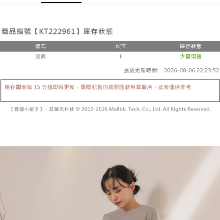
Pemindahan ATM
1. Dengan memilih AFTEE sebagai kaedah pembayaran, mesej
Jika anda memilih OP Pay Later sebagai kaedah pembayaran, sistem
pengesahan AFTEE akan muncul.
akan mengarahkan anda secara automatik ke proses transaksi OP Pay
2. Anda boleh meneruskan pembayaran selepas pengesahan SMS.
Pilihan Penghantaran
Later selepas pesanan dibuat. Anda perlu mengesahkan nombor telefon
3. Tiada bayaran diperlukan apabila pesanan disahkan. Produk akan
mudah alih anda, memilih bilangan ansuran, dan menetapkan tarikh
dihantar ke alamat yang ditetapkan.
全家取貨付款
akhir pembayaran. Transaksi akan dianggap selesai setelah pembayaran
4. Setelah pesanan disahkan, anda akan menerima SMS pembayaran
disahkan.
NT$60/pesanan | Penghantaran percuma untuk pesanan
manakala ahli aplikasi akan menerima pemberitahuan tolak aplikasi
NT$1,800 atau lebih
AFTEE.
Had kredit yang diluluskan, tempoh ansuran yang tersedia, dan yuran
5. Tiada bayaran diperlukan apabila anda menerima produk. Sila buat
yang dikenakan adalah tertakluk kepada maklumat yang dinyatakan
pembayaran di empat kedai serbaneka utama, ATM atau perbankan
付款後全家取貨
pada halaman pengesahan transaksi seterusnya.
dalam talian dengan SMS pembayaran atau pemberitahuan tolak aplikasi
NT$60/pesanan | Penghantaran percuma untuk pesanan
AFTEE.
Jika transaksi tidak disahkan dalam masa 30 minit selepas pesanan
NT$1,600 atau lebih
dibuat, atau jika permohonan gagal dalam proses semakan, pesanan
Sila ambil perhatian bahawa tempoh pembayaran adalah 14 hari. Walau
akan dibatalkan secara automatik. Jika permohonan gagal pada
已關閉，請勿下單
bagaimanapun, bagi mereka yang telah memuat turun Aplikasi AFTEE
peringkat "semakan manual", ini bermakna kriteria pemarkahan sistem
dan mendaftar sebagai ahli AFTEE boleh menikmati tempoh pembayaran
NT$10,000/pesanan
tidak dipenuhi; butiran penilaian khusus tidak akan didedahkan.
sehingga 45 hari.
已關閉，請勿下單(付取)
[Arahan Pembayaran]
Tempoh pembayaran dikira dari masa kedai meminta pembayaran anda,
ditambah dengan bilangan hari yang boleh dilanjutkan oleh AFTEE. Anda
NT$10,000/pesanan
Pembayaran ansuran melalui OP Pay Later akan dibilkan secara
boleh melanjutkan tempoh pembayaran anda sebelum anda menerima
berasingan dan tidak termasuk dalam bil telekom anda. SMS peringatan
pesanan. Walau bagaimanapun, tiada jaminan bahawa anda boleh
7-11取貨付款
pembayaran akan dihantar selepas kitaran bil bulanan.
menerima pesanan anda semasa tempoh pembayaran (cth.: produk
NT$60/pesanan | Penghantaran percuma untuk pesanan
prapesanan atau produk yang mungkin mengambil masa yang lebih
Selepas mengakses bil melalui pautan dalam SMS, anda boleh
NT$1,800 atau lebih
lama untuk dihantar). Oleh itu, anda dikehendaki membuat pembayaran