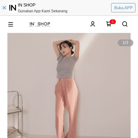
IN SHOP
Buka APP
Gunakan App Kami Sekarang
0
1
/
3