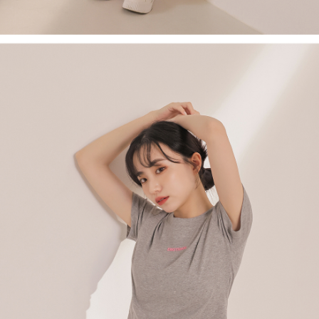
1. Perkhidmatan ini disediakan oleh Taiwan Mobile, pengguna telefon
Sila hubungi NP Taiwan Inc. di
cs_tw@netprotections.co.jp
jika anda
mudah alih boleh segera menggunakan tanpa perlu memohon lagi.
mempunyai sebarang kebimbangan mengenai pemprosesan dan
(Hanya untuk nombor langganan peribadi, tidak terbuka untuk syarikat
penggunaan pada data peribadi. Jika anda tidak bersetuju dengan data
dan kad prabayar)
peribadi yang disenaraikan seperti di atas akan dikumpul dan digunakan
2. Pilihan kaedah pembayaran "Pembayaran Ansuran Gogo", selepas
oleh AFTEE, sila jangan gunakan perkhidmatan ini.
pesanan ditubuhkan, akan secara automatik dialihkan ke proses
transaksi Gogo, selepas pengesahan nombor telefon, pilih bilangan
ansuran yang diingini, tarikh akhir pembayaran, dan setelah
mengesahkan pembayaran, transaksi akan selesai.
3. Jumlah kelulusan sebenar, bilangan ansuran dan jumlah bayaran
adalah berdasarkan halaman pengesahan transaksi seterusnya.
4. Dalam masa 30 minit selepas pesanan ditubuhkan, jika tidak pergi
untuk mengesahkan transaksi atau jika tidak lulus semakan, pesanan
akan dibatalkan secara automatik. Jika terdapat situasi "pindah untuk
semakan khusus" yang tidak lulus, ini menunjukkan bahawa sistem
penilaian tidak mencukupi, tiada penjelasan mengenai kandungan
penilaian boleh diberikan.
【Penerangan Kaedah Pembayaran】
1. Pembayaran ansuran tidak digabungkan dalam bil telekomunikasi,
"Pembayaran Ansuran Gogo" akan menghantar SMS peringatan
pembayaran selepas tarikh penyelesaian bulanan.
2. Melalui pautan SMS untuk membuka bil, anda boleh memilih untuk
membayar melalui "Kod bar kedai serbaneka / Kedai rasmi Taiwan
Mobile / Pemindahan bank / Pembayaran J街口 / iPASS MONEY" dan