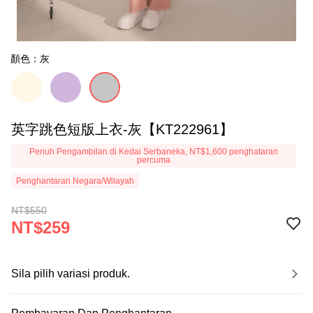
顏色：灰
英字跳色短版上衣-灰【KT222961】
Penuh Pengambilan di Kedai Serbaneka, NT$1,600 penghataran
percuma
Penghantaran Negara/Wilayah
NT$550
NT$259
Sila pilih variasi produk.