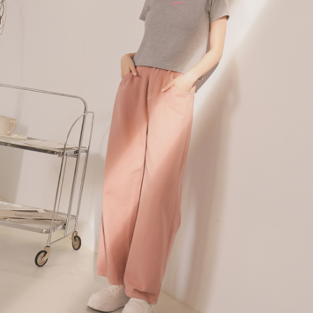
menyelesaikan pembayaran anda melalui salah satu saluran berikut: kod
kepada AFTEE dalam tempoh sama ada anda menerima pesanan.
bar kedai serbaneka, kedai runcit Taiwan Mobile, pemindahan bank,
付款後7-11取貨
JKOPay, atau iPASS MONEY.
Kedua, Sekatan Pembayaran
NT$60/pesanan | Penghantaran percuma untuk pesanan
1. Jumlah yang diperakui untuk pengguna kali pertama boleh sehingga
[Nota Penting]
NT$1,600 atau lebih
NT$10,000. Amaun diperakui sebenar yang diluluskan akan berdasarkan
keputusan pensijilan dan semakan oleh AFTEE.
Perkhidmatan ini disediakan oleh Taiwan Mobile Co., Ltd. (“Syarikat”),
宅配
2. Amaun perbelanjaan minimum mestilah lebih besar daripada NT$20.
yang membolehkan pelanggan membeli barangan atau perkhidmatan
3. Pada masa ini hanya tersedia untuk ahli Taiwan.
NT$100/pesanan | Penghantaran percuma untuk pesanan
melalui perkhidmatan ini pada masa transaksi. Hasil daripada pembelian
atau pembayaran ansuran akan dipindahkan oleh peniaga kepada
NT$2,500 atau lebih
Ketiga, Syarat Perkhidmatan
Syarikat, dan pelanggan hendaklah membuat pembayaran mengikut
Perkhidmatan AFTEE Beli Sekarang Bayar Kemudian disediakan oleh NP
perjanjian menggunakan sistem bil Syarikat.
國家/地區配送
Kadar Penghantaran
Taiwan, Inc. dan AFTEE akan membuat bil kepada pengguna. AFTEE
akan menggunakan data peribadi yang dikumpul (termasuk nama
Untuk memenuhi hubungan kontrak yang terjalin melalui persetujuan
pembeli, no. telefon, nama penerima, no. telefon, alamat penerima) untuk
penggunaan OP Pay Later, peniaga akan memberikan maklumat peribadi
penggunaan perkhidmatan. Sila rujuk kepada "Penyata Pengumpulan
anda (termasuk nama, nombor telefon, atau alamat) kepada Syarikat bagi
Data Peribadi, Pemprosesan, Penggunaan"
tujuan pengumpulan, pemprosesan dan penggunaan data yang
(https://aftee.tw/privacypolicy/
) untuk maklumat lanjut.
diperlukan untuk pengebilan ansuran, termasuk pengesahan,
pengesahan semula dan pembetulan.
Jumlah yang diperakui untuk pengguna kali pertama yang lulus
kelulusan boleh sehingga NT$10,000. Jika pengguna tidak membuat
Untuk terma perkhidmatan penuh, sila rujuk pautan berikut:
pembayaran dalam tempoh tersebut, yuran pembayaran lewat sebanyak
https://oppay.tw/userRule
" target="_blank" class="link revert-
20% setahun akan dikenakan. Pengguna bawah umur dikehendaki
style">https://oppay.tw/userRule
mendapatkan kebenaran daripada ibu bapa atau penjaga yang sah
untuk menggunakan AFTEE.
【Panduan Penggunaan Pembayaran Ansuran Gogo】