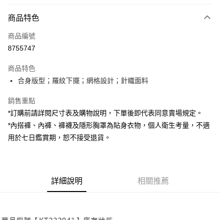
付款方式
商品特色
信用卡一次付款
商品編號
超商取貨付款
8755747
LINE Pay
商品特色
Apple Pay
合身版型；羅紋下擺；網格設計；針織面料
街口支付
銷售重點
*訂購前請詳閱尺寸表及購物說明，下單後即代表同意賣場規定。
Google Pay
*內搭褲、內褲、褲襪及隱形胸罩為貼身衣物，個人衛生考量，不適
大哥付你分期
用於七日鑑賞期，恕不接受退貨。
相關說明
【大哥付你分期使用說明】
AFTEE先享後付
1.本服務由台灣大哥大提供，台灣大哥大用戶可立即使用無須另外申請。
2.付款方式選擇「大哥付你分期」，訂單成立後會自動跳轉到大哥付的交易
相關說明
詳細說明
相關推薦
流程，驗證手機門號後，選擇欲分期的期數、繳款截止日，確認付款後即完
【關於「AFTEE先享後付」】
成交易。
ATM付款
AFTEE先享後付是「在收到商品之後才付款」的支付方式。 讓您購物簡單
3.實際核准額度、可分期數及費用金額請依後續交易確認頁面所載為準。
便利好安心！
4.訂單成立30分鐘內，如未前往確認交易或遇審核未通過，訂單將自動取
１．簡單：不需註冊會員、不需綁卡、不需儲值。
運送方式
消。如遇「轉專審核」未通過狀況，表示未達大哥付你分期系統評分，恕無