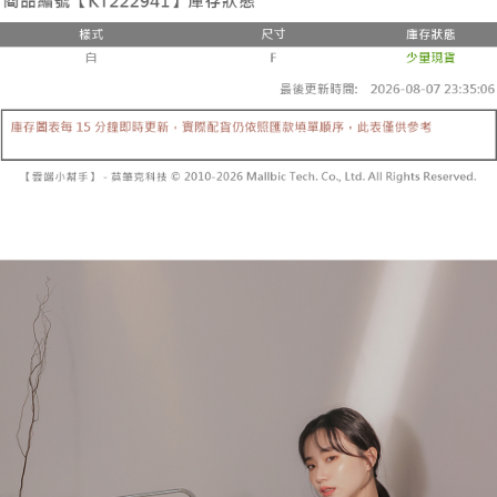
２．便利：只要手機號碼，簡訊認證，即可結帳。
法說明評估內容。
３．安心：先確認商品／服務後，再付款。
全家取貨付款
【繳款方式說明】
1.分期款項不併入電信帳單，「大哥付你分期」於每月結算日後寄送繳費提
每筆NT$60，滿NT$1,800(含以上)免運費
【「AFTEE先享後付」結帳流程】
醒簡訊。
１．於結帳方式選擇「AFTEE先享後付」後，將跳轉至「AFTEE先享後付」
2.透過簡訊連結打開帳單後，可選擇「超商條碼／台灣大直營門市／銀行轉
付款後全家取貨
結帳頁面，進行簡訊認證並確認金額後，即可完成結帳。
帳／街口支付／iPASS MONEY」等通路繳費。
２．訂單成立數日內，您將收到繳費通知簡訊。
每筆NT$60，滿NT$1,600(含以上)免運費
３．收到繳費通知簡訊後14天內，點擊此簡訊中的連結，可透過四大超商／
【注意事項】
ATM／網路銀行／等多元方式進行付款，方視為交易完成。
已關閉，請勿下單
1.本服務係由「台灣大哥大股份有限公司」（以下簡稱本公司）所提供，讓
※ 請注意：結帳手續完成當下不需立刻繳費，但若您需要取消訂單，請聯絡
用戶於交易時，得透過本服務購買商品或服務，並由商店將買賣／分期付款
每筆NT$10,000
購買商品的店家。未經商家同意取消之訂單仍視為有效，需透過AFTEE先享
買賣價金債權讓與本公司後，依約使用本公司帳單繳交帳款。
後付繳納相關費用。
2.基於同意付款使用「大哥付你分期」之契約關係目的，商店將以您的個人
已關閉，請勿下單(付取)
※ 交易是否成功請以「AFTEE先享後付 」之結帳頁面顯示為準，若有關於
資料（包含姓名、電話或地址）提供予台灣大哥大進項蒐集、處理及利用，
是否繳費成功／繳費後需取消欲退款等相關疑問，請聯繫「AFTEE先享後付
每筆NT$10,000
由本公司與您本人進行分期帳單所需資料之確認、核對及更正。
客戶支援中心」
https://netprotections.freshdesk.com/support/home
3.完整用戶服務條款，請詳閱以下連結：
https://oppay.tw/userRule
7-11取貨付款
【注意事項】
１．透過由恩沛科技股份有限公司提供之「AFTEE先享後付」服務完成之交
每筆NT$60，滿NT$1,800(含以上)免運費
易，需依本服務之必要範圍內提供個人資料，並將交易相關給付款項請求債
權轉讓予恩沛科技股份有限公司。
付款後7-11取貨
２．關於個人資料處理事宜，請瀏覽以下網址：
每筆NT$60，滿NT$1,600(含以上)免運費
https://aftee.tw/terms/#terms3
３．未成年的使用者請事先徵得法定代理人或監護人之同意方可使用
宅配
「AFTEE先享後付」，若未經同意申辦者引起之損失，本公司不負相關責
任。
每筆NT$100，滿NT$2,500(含以上)免運費