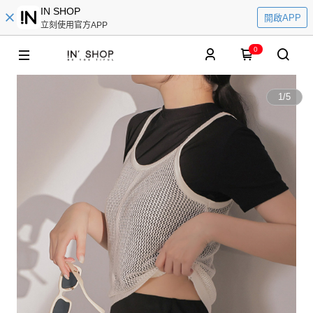
IN SHOP
開啟APP
立刻使用官方APP
0
1
/
5