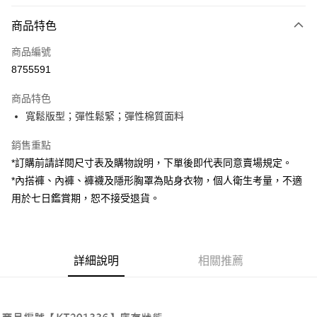
付款方式
商品特色
信用卡一次付款
商品編號
超商取貨付款
8755591
LINE Pay
商品特色
Apple Pay
寬鬆版型；彈性鬆緊；彈性棉質面料
街口支付
銷售重點
*訂購前請詳閱尺寸表及購物說明，下單後即代表同意賣場規定。
Google Pay
*內搭褲、內褲、褲襪及隱形胸罩為貼身衣物，個人衛生考量，不適
大哥付你分期
用於七日鑑賞期，恕不接受退貨。
相關說明
【大哥付你分期使用說明】
AFTEE先享後付
1.本服務由台灣大哥大提供，台灣大哥大用戶可立即使用無須另外申請。
2.付款方式選擇「大哥付你分期」，訂單成立後會自動跳轉到大哥付的交易
相關說明
詳細說明
相關推薦
流程，驗證手機門號後，選擇欲分期的期數、繳款截止日，確認付款後即完
【關於「AFTEE先享後付」】
成交易。
ATM付款
AFTEE先享後付是「在收到商品之後才付款」的支付方式。 讓您購物簡單
3.實際核准額度、可分期數及費用金額請依後續交易確認頁面所載為準。
便利好安心！
4.訂單成立30分鐘內，如未前往確認交易或遇審核未通過，訂單將自動取
１．簡單：不需註冊會員、不需綁卡、不需儲值。
運送方式
消。如遇「轉專審核」未通過狀況，表示未達大哥付你分期系統評分，恕無