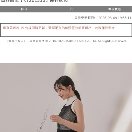
２．便利：只要手機號碼，簡訊認證，即可結帳。
法說明評估內容。
３．安心：先確認商品／服務後，再付款。
全家取貨付款
【繳款方式說明】
1.分期款項不併入電信帳單，「大哥付你分期」於每月結算日後寄送繳費提
每筆NT$60，滿NT$1,800(含以上)免運費
【「AFTEE先享後付」結帳流程】
醒簡訊。
１．於結帳方式選擇「AFTEE先享後付」後，將跳轉至「AFTEE先享後付」
2.透過簡訊連結打開帳單後，可選擇「超商條碼／台灣大直營門市／銀行轉
付款後全家取貨
結帳頁面，進行簡訊認證並確認金額後，即可完成結帳。
帳／街口支付／iPASS MONEY」等通路繳費。
２．訂單成立數日內，您將收到繳費通知簡訊。
每筆NT$60，滿NT$1,600(含以上)免運費
３．收到繳費通知簡訊後14天內，點擊此簡訊中的連結，可透過四大超商／
【注意事項】
ATM／網路銀行／等多元方式進行付款，方視為交易完成。
已關閉，請勿下單
1.本服務係由「台灣大哥大股份有限公司」（以下簡稱本公司）所提供，讓
※ 請注意：結帳手續完成當下不需立刻繳費，但若您需要取消訂單，請聯絡
用戶於交易時，得透過本服務購買商品或服務，並由商店將買賣／分期付款
每筆NT$10,000
購買商品的店家。未經商家同意取消之訂單仍視為有效，需透過AFTEE先享
買賣價金債權讓與本公司後，依約使用本公司帳單繳交帳款。
後付繳納相關費用。
2.基於同意付款使用「大哥付你分期」之契約關係目的，商店將以您的個人
已關閉，請勿下單(付取)
※ 交易是否成功請以「AFTEE先享後付 」之結帳頁面顯示為準，若有關於
資料（包含姓名、電話或地址）提供予台灣大哥大進項蒐集、處理及利用，
是否繳費成功／繳費後需取消欲退款等相關疑問，請聯繫「AFTEE先享後付
每筆NT$10,000
由本公司與您本人進行分期帳單所需資料之確認、核對及更正。
客戶支援中心」
https://netprotections.freshdesk.com/support/home
3.完整用戶服務條款，請詳閱以下連結：
https://oppay.tw/userRule
7-11取貨付款
【注意事項】
１．透過由恩沛科技股份有限公司提供之「AFTEE先享後付」服務完成之交
每筆NT$60，滿NT$1,800(含以上)免運費
易，需依本服務之必要範圍內提供個人資料，並將交易相關給付款項請求債
權轉讓予恩沛科技股份有限公司。
付款後7-11取貨
２．關於個人資料處理事宜，請瀏覽以下網址：
每筆NT$60，滿NT$1,600(含以上)免運費
https://aftee.tw/terms/#terms3
３．未成年的使用者請事先徵得法定代理人或監護人之同意方可使用
宅配
「AFTEE先享後付」，若未經同意申辦者引起之損失，本公司不負相關責
任。
每筆NT$100，滿NT$2,500(含以上)免運費