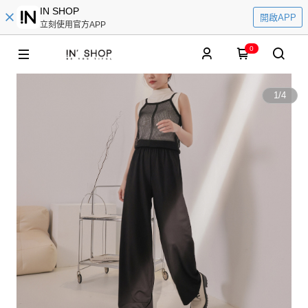
IN SHOP
開啟APP
立刻使用官方APP
0
1
/
4