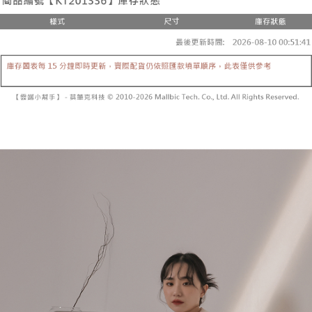
２．便利：只要手機號碼，簡訊認證，即可結帳。
法說明評估內容。
３．安心：先確認商品／服務後，再付款。
全家取貨付款
【繳款方式說明】
1.分期款項不併入電信帳單，「大哥付你分期」於每月結算日後寄送繳費提
每筆NT$60，滿NT$1,800(含以上)免運費
【「AFTEE先享後付」結帳流程】
醒簡訊。
１．於結帳方式選擇「AFTEE先享後付」後，將跳轉至「AFTEE先享後付」
2.透過簡訊連結打開帳單後，可選擇「超商條碼／台灣大直營門市／銀行轉
付款後全家取貨
結帳頁面，進行簡訊認證並確認金額後，即可完成結帳。
帳／街口支付／iPASS MONEY」等通路繳費。
２．訂單成立數日內，您將收到繳費通知簡訊。
每筆NT$60，滿NT$1,600(含以上)免運費
３．收到繳費通知簡訊後14天內，點擊此簡訊中的連結，可透過四大超商／
【注意事項】
ATM／網路銀行／等多元方式進行付款，方視為交易完成。
已關閉，請勿下單
1.本服務係由「台灣大哥大股份有限公司」（以下簡稱本公司）所提供，讓
※ 請注意：結帳手續完成當下不需立刻繳費，但若您需要取消訂單，請聯絡
用戶於交易時，得透過本服務購買商品或服務，並由商店將買賣／分期付款
每筆NT$10,000
購買商品的店家。未經商家同意取消之訂單仍視為有效，需透過AFTEE先享
買賣價金債權讓與本公司後，依約使用本公司帳單繳交帳款。
後付繳納相關費用。
2.基於同意付款使用「大哥付你分期」之契約關係目的，商店將以您的個人
已關閉，請勿下單(付取)
※ 交易是否成功請以「AFTEE先享後付 」之結帳頁面顯示為準，若有關於
資料（包含姓名、電話或地址）提供予台灣大哥大進項蒐集、處理及利用，
是否繳費成功／繳費後需取消欲退款等相關疑問，請聯繫「AFTEE先享後付
每筆NT$10,000
由本公司與您本人進行分期帳單所需資料之確認、核對及更正。
客戶支援中心」
https://netprotections.freshdesk.com/support/home
3.完整用戶服務條款，請詳閱以下連結：
https://oppay.tw/userRule
7-11取貨付款
【注意事項】
１．透過由恩沛科技股份有限公司提供之「AFTEE先享後付」服務完成之交
每筆NT$60，滿NT$1,800(含以上)免運費
易，需依本服務之必要範圍內提供個人資料，並將交易相關給付款項請求債
權轉讓予恩沛科技股份有限公司。
付款後7-11取貨
２．關於個人資料處理事宜，請瀏覽以下網址：
每筆NT$60，滿NT$1,600(含以上)免運費
https://aftee.tw/terms/#terms3
３．未成年的使用者請事先徵得法定代理人或監護人之同意方可使用
宅配
「AFTEE先享後付」，若未經同意申辦者引起之損失，本公司不負相關責
任。
每筆NT$100，滿NT$2,500(含以上)免運費