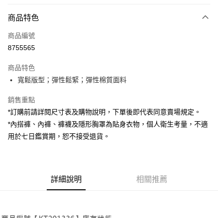
付款方式
商品特色
信用卡一次付款
商品編號
超商取貨付款
8755565
LINE Pay
商品特色
Apple Pay
寬鬆版型；彈性鬆緊；彈性棉質面料
街口支付
銷售重點
*訂購前請詳閱尺寸表及購物說明，下單後即代表同意賣場規定。
Google Pay
*內搭褲、內褲、褲襪及隱形胸罩為貼身衣物，個人衛生考量，不適
大哥付你分期
用於七日鑑賞期，恕不接受退貨。
相關說明
【大哥付你分期使用說明】
AFTEE先享後付
1.本服務由台灣大哥大提供，台灣大哥大用戶可立即使用無須另外申請。
2.付款方式選擇「大哥付你分期」，訂單成立後會自動跳轉到大哥付的交易
相關說明
詳細說明
相關推薦
流程，驗證手機門號後，選擇欲分期的期數、繳款截止日，確認付款後即完
【關於「AFTEE先享後付」】
成交易。
ATM付款
AFTEE先享後付是「在收到商品之後才付款」的支付方式。 讓您購物簡單
3.實際核准額度、可分期數及費用金額請依後續交易確認頁面所載為準。
便利好安心！
4.訂單成立30分鐘內，如未前往確認交易或遇審核未通過，訂單將自動取
１．簡單：不需註冊會員、不需綁卡、不需儲值。
運送方式
消。如遇「轉專審核」未通過狀況，表示未達大哥付你分期系統評分，恕無