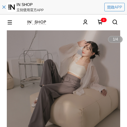
IN SHOP
開啟APP
立刻使用官方APP
0
1
/
4