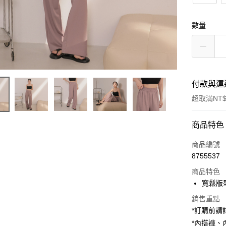
數量
付款與運
超取滿NT$
付款方式
商品特色
信用卡一
商品編號
8755537
超商取貨
商品特色
LINE Pay
寬鬆版
Apple Pay
銷售重點
*訂購前
街口支付
*內搭褲