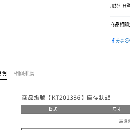
用於七日
Google Pa
大哥付你
相關說明
商品相關分
【大哥付
AFTEE先
1.本服務
人氣商品
2.付款方
相關說明
分享
流程，驗
【褲子】
【關於「A
ATM付款
完成交易
AFTEE
3.實際核
便利好安
4.訂單成
１．簡單
消。如遇
２．便利
運送方式
無法說明
３．安心
說明
相關推薦
【繳款方
全家取貨
1.分期款
【「AFT
醒簡訊。
每筆NT$6
１．於結帳
2.透過簡
付」結帳
帳／街口支
付款後全
２．訂單
３．收到繳
每筆NT$6
【注意事
／ATM／
1.本服務
※ 請注意
已關閉，
用戶於交
絡購買商品
款買賣價
先享後付
每筆NT$10
2.基於同
※ 交易是