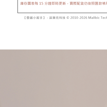
資料（包
是否繳費成
已關閉，請
用，由本
付客戶支
每筆NT$10
3.完整用
【注意事
7-11取貨
１．透過由
交易，需
每筆NT$6
求債權轉
２．關於
付款後7-1
https://aft
每筆NT$6
３．未成
「AFTE
宅配
任。
４．使用「
每筆NT$1
即時審查
結果請求
國家/地區
５．嚴禁
形，恩沛
動。