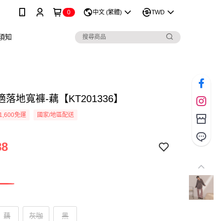
0
中文 (繁體)
TWD
須知
落地寬褲-藕【KT201336】
1,600免運
國家/地區配送
88
藕
灰咖
黑