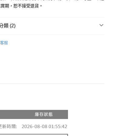
鑑賞期，恕不接受退貨。
y
分期
類 (2)
你分期使用說明】
享後付
由台灣大哥大提供，台灣大哥大用戶可立即使用無須另外申請。
推薦
式選擇「大哥付你分期」，訂單成立後會自動跳轉到大哥付的交易
客服
證手機門號後，選擇欲分期的期數、繳款截止日，確認付款後即
◖ 長褲 ◗
FTEE先享後付」】
。
先享後付是「在收到商品之後才付款」的支付方式。 讓您購物簡單
准額度、可分期數及費用金額請依後續交易確認頁面所載為準。
心！
立30分鐘內，如未前往確認交易或遇審核未通過，訂單將自動取
：不需註冊會員、不需綁卡、不需儲值。
「轉專審核」未通過狀況，表示未達大哥付你分期系統評分，恕
：只要手機號碼，簡訊認證，即可結帳。
評估內容。
：先確認商品／服務後，再付款。
式說明】
付款
項不併入電信帳單，「大哥付你分期」於每月結算日後寄送繳費提
EE先享後付」結帳流程】
0，滿NT$1,800(含以上)免運費
方式選擇「AFTEE先享後付」後，將跳轉至「AFTEE先享後
訊連結打開帳單後，可選擇「超商條碼／台灣大直營門市／銀行轉
頁面，進行簡訊認證並確認金額後，即可完成結帳。
付／iPASS MONEY」等通路繳費。
家取貨
成立數日內，您將收到繳費通知簡訊。
費通知簡訊後14天內，點擊此簡訊中的連結，可透過四大超商
0，滿NT$1,600(含以上)免運費
項】
網路銀行／等多元方式進行付款，方視為交易完成。
係由「台灣大哥大股份有限公司」（以下簡稱本公司）所提供，讓
：結帳手續完成當下不需立刻繳費，但若您需要取消訂單，請聯
請勿下單
易時，得透過本服務購買商品或服務，並由商店將買賣／分期付
的店家。未經商家同意取消之訂單仍視為有效，需透過AFTEE
金債權讓與本公司後，依約使用本公司帳單繳交帳款。
繳納相關費用。
,000
意付款使用「大哥付你分期」之契約關係目的，商店將以您的個人
否成功請以「AFTEE先享後付 」之結帳頁面顯示為準，若有關於