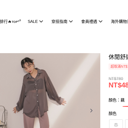
行🔥ᴛᴏᴘ⁵⁰
SALE
穿搭指南
會員禮遇
海外購物
休閒舒適
超取滿NT$
NT$780
NT$4
顏色：藕
顏色
杏