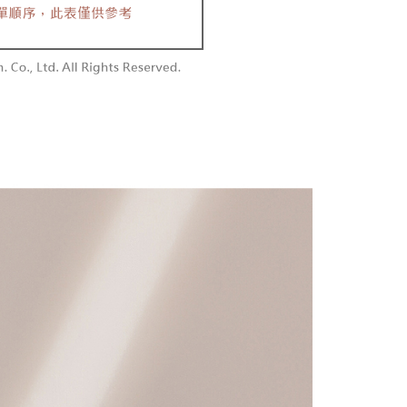
含姓名、電話或地址）提供予台灣大哥大進項蒐集、處理及利
功／繳費後需取消欲退款等相關疑問，請聯繫「AFTEE先享後
勿下單(付取)
公司與您本人進行分期帳單所需資料之確認、核對及更正。
援中心」
https://netprotections.freshdesk.com/support/home
,000
戶服務條款，請詳閱以下連結：
https://oppay.tw/userRule
項】
付款
恩沛科技股份有限公司提供之「AFTEE先享後付」服務完成之
依本服務之必要範圍內提供個人資料，並將交易相關給付款項請
0，滿NT$1,800(含以上)免運費
讓予恩沛科技股份有限公司。
個人資料處理事宜，請瀏覽以下網址：
1取貨
ee.tw/terms/#terms3
0，滿NT$1,600(含以上)免運費
年的使用者請事先徵得法定代理人或監護人之同意方可使用
E先享後付」，若未經同意申辦者引起之損失，本公司不負相關責
AFTEE先享後付」時，將依據個別帳號之用戶狀況，依本公司
00，滿NT$2,500(含以上)免運費
核予不同之上限額度；若仍有額度不足之情形，本公司將視審查
用戶進行身份認證。
配送
查看運費
一人註冊多個帳號或使用他人資訊註冊。若發現惡意使用之情
科技股份有限公司將有權停止該用戶之使用額度並採取法律行