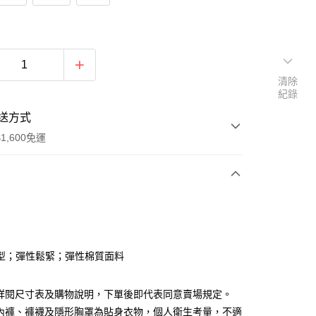
清除
紀錄
送方式
1,600免運
次付款
付款
型；彈性鬆緊；彈性棉質面料
請詳閱尺寸表及購物說明，下單後即代表同意賣場規定。
、內褲、褲襪及隱形胸罩為貼身衣物，個人衛生考量，不適