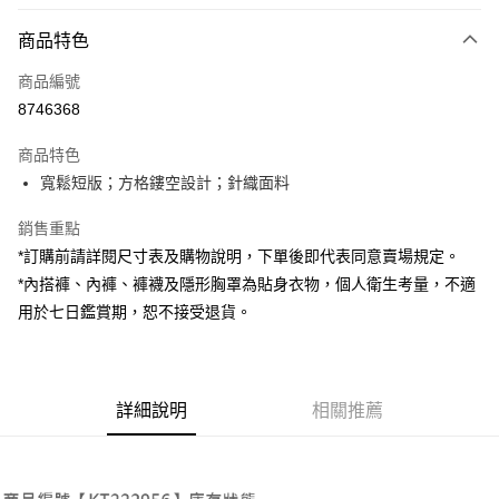
付款方式
商品特色
信用卡一次付款
商品編號
超商取貨付款
8746368
LINE Pay
商品特色
Apple Pay
寬鬆短版；方格鏤空設計；針織面料
街口支付
銷售重點
*訂購前請詳閱尺寸表及購物說明，下單後即代表同意賣場規定。
Google Pay
*內搭褲、內褲、褲襪及隱形胸罩為貼身衣物，個人衛生考量，不適
大哥付你分期
用於七日鑑賞期，恕不接受退貨。
相關說明
【大哥付你分期使用說明】
AFTEE先享後付
1.本服務由台灣大哥大提供，台灣大哥大用戶可立即使用無須另外申請。
2.付款方式選擇「大哥付你分期」，訂單成立後會自動跳轉到大哥付的交易
相關說明
詳細說明
相關推薦
流程，驗證手機門號後，選擇欲分期的期數、繳款截止日，確認付款後即完
【關於「AFTEE先享後付」】
成交易。
ATM付款
AFTEE先享後付是「在收到商品之後才付款」的支付方式。 讓您購物簡單
3.實際核准額度、可分期數及費用金額請依後續交易確認頁面所載為準。
便利好安心！
4.訂單成立30分鐘內，如未前往確認交易或遇審核未通過，訂單將自動取
１．簡單：不需註冊會員、不需綁卡、不需儲值。
運送方式
消。如遇「轉專審核」未通過狀況，表示未達大哥付你分期系統評分，恕無