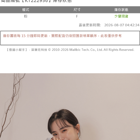
２．便利：只要手機號碼，簡訊認證，即可結帳。
法說明評估內容。
３．安心：先確認商品／服務後，再付款。
全家取貨付款
【繳款方式說明】
1.分期款項不併入電信帳單，「大哥付你分期」於每月結算日後寄送繳費提
每筆NT$60，滿NT$1,800(含以上)免運費
【「AFTEE先享後付」結帳流程】
醒簡訊。
１．於結帳方式選擇「AFTEE先享後付」後，將跳轉至「AFTEE先享後付」
2.透過簡訊連結打開帳單後，可選擇「超商條碼／台灣大直營門市／銀行轉
付款後全家取貨
結帳頁面，進行簡訊認證並確認金額後，即可完成結帳。
帳／街口支付／iPASS MONEY」等通路繳費。
２．訂單成立數日內，您將收到繳費通知簡訊。
每筆NT$60，滿NT$1,600(含以上)免運費
３．收到繳費通知簡訊後14天內，點擊此簡訊中的連結，可透過四大超商／
【注意事項】
ATM／網路銀行／等多元方式進行付款，方視為交易完成。
已關閉，請勿下單
1.本服務係由「台灣大哥大股份有限公司」（以下簡稱本公司）所提供，讓
※ 請注意：結帳手續完成當下不需立刻繳費，但若您需要取消訂單，請聯絡
用戶於交易時，得透過本服務購買商品或服務，並由商店將買賣／分期付款
每筆NT$10,000
購買商品的店家。未經商家同意取消之訂單仍視為有效，需透過AFTEE先享
買賣價金債權讓與本公司後，依約使用本公司帳單繳交帳款。
後付繳納相關費用。
2.基於同意付款使用「大哥付你分期」之契約關係目的，商店將以您的個人
已關閉，請勿下單(付取)
※ 交易是否成功請以「AFTEE先享後付 」之結帳頁面顯示為準，若有關於
資料（包含姓名、電話或地址）提供予台灣大哥大進項蒐集、處理及利用，
是否繳費成功／繳費後需取消欲退款等相關疑問，請聯繫「AFTEE先享後付
每筆NT$10,000
由本公司與您本人進行分期帳單所需資料之確認、核對及更正。
客戶支援中心」
https://netprotections.freshdesk.com/support/home
3.完整用戶服務條款，請詳閱以下連結：
https://oppay.tw/userRule
7-11取貨付款
【注意事項】
１．透過由恩沛科技股份有限公司提供之「AFTEE先享後付」服務完成之交
每筆NT$60，滿NT$1,800(含以上)免運費
易，需依本服務之必要範圍內提供個人資料，並將交易相關給付款項請求債
權轉讓予恩沛科技股份有限公司。
付款後7-11取貨
２．關於個人資料處理事宜，請瀏覽以下網址：
每筆NT$60，滿NT$1,600(含以上)免運費
https://aftee.tw/terms/#terms3
３．未成年的使用者請事先徵得法定代理人或監護人之同意方可使用
宅配
「AFTEE先享後付」，若未經同意申辦者引起之損失，本公司不負相關責
任。
每筆NT$100，滿NT$2,500(含以上)免運費