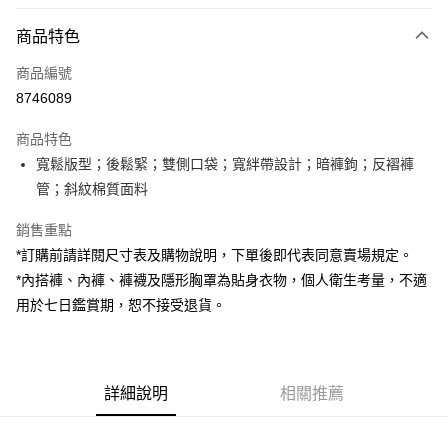
付款方式
商品特色
信用卡一次付款
商品編號
超商取貨付款
8746089
LINE Pay
商品特色
Apple Pay
寬鬆版型；後鬆緊；雙側口袋；寬絆帶設計；暗褲鉤；反褶褲
管；斜紋棉質面料
街口支付
銷售重點
Google Pay
*訂購前請詳閱尺寸表及購物說明，下單後即代表同意賣場規定。
大哥付你分期
*內搭褲、內褲、褲襪及隱形胸罩為貼身衣物，個人衛生考量，不適
相關說明
用於七日鑑賞期，恕不接受退貨。
【大哥付你分期使用說明】
AFTEE先享後付
1.本服務由台灣大哥大提供，台灣大哥大用戶可立即使用無須另外申請。
2.付款方式選擇「大哥付你分期」，訂單成立後會自動跳轉到大哥付的交易
相關說明
流程，驗證手機門號後，選擇欲分期的期數、繳款截止日，確認付款後即完
【關於「AFTEE先享後付」】
成交易。
詳細說明
相關推薦
ATM付款
AFTEE先享後付是「在收到商品之後才付款」的支付方式。 讓您購物簡單
3.實際核准額度、可分期數及費用金額請依後續交易確認頁面所載為準。
便利好安心！
4.訂單成立30分鐘內，如未前往確認交易或遇審核未通過，訂單將自動取
１．簡單：不需註冊會員、不需綁卡、不需儲值。
運送方式
消。如遇「轉專審核」未通過狀況，表示未達大哥付你分期系統評分，恕無