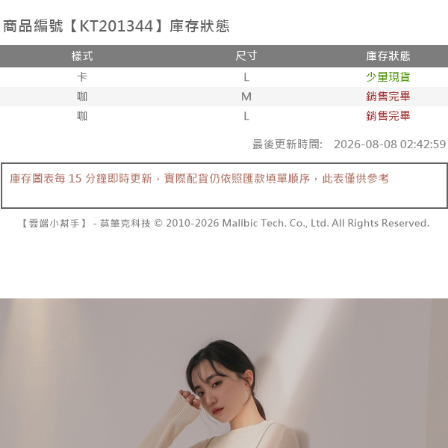
２．便利：只要手機號碼，簡訊認證，即可結帳。
法說明評估內容。
３．安心：先確認商品／服務後，再付款。
全家取貨付款
【繳款方式說明】
1.分期款項不併入電信帳單，「大哥付你分期」於每月結算日後寄送繳費提
每筆NT$60，滿NT$1,800(含以上)免運費
【「AFTEE先享後付」結帳流程】
醒簡訊。
１．於結帳方式選擇「AFTEE先享後付」後，將跳轉至「AFTEE先享後付」
2.透過簡訊連結打開帳單後，可選擇「超商條碼／台灣大直營門市／銀行轉
付款後全家取貨
結帳頁面，進行簡訊認證並確認金額後，即可完成結帳。
帳／街口支付／iPASS MONEY」等通路繳費。
２．訂單成立數日內，您將收到繳費通知簡訊。
每筆NT$60，滿NT$1,600(含以上)免運費
３．收到繳費通知簡訊後14天內，點擊此簡訊中的連結，可透過四大超商／
【注意事項】
ATM／網路銀行／等多元方式進行付款，方視為交易完成。
已關閉，請勿下單
1.本服務係由「台灣大哥大股份有限公司」（以下簡稱本公司）所提供，讓
※ 請注意：結帳手續完成當下不需立刻繳費，但若您需要取消訂單，請聯絡
用戶於交易時，得透過本服務購買商品或服務，並由商店將買賣／分期付款
每筆NT$10,000
購買商品的店家。未經商家同意取消之訂單仍視為有效，需透過AFTEE先享
買賣價金債權讓與本公司後，依約使用本公司帳單繳交帳款。
後付繳納相關費用。
2.基於同意付款使用「大哥付你分期」之契約關係目的，商店將以您的個人
已關閉，請勿下單(付取)
※ 交易是否成功請以「AFTEE先享後付 」之結帳頁面顯示為準，若有關於
資料（包含姓名、電話或地址）提供予台灣大哥大進項蒐集、處理及利用，
是否繳費成功／繳費後需取消欲退款等相關疑問，請聯繫「AFTEE先享後付
每筆NT$10,000
由本公司與您本人進行分期帳單所需資料之確認、核對及更正。
客戶支援中心」
https://netprotections.freshdesk.com/support/home
3.完整用戶服務條款，請詳閱以下連結：
https://oppay.tw/userRule
7-11取貨付款
【注意事項】
１．透過由恩沛科技股份有限公司提供之「AFTEE先享後付」服務完成之交
每筆NT$60，滿NT$1,800(含以上)免運費
易，需依本服務之必要範圍內提供個人資料，並將交易相關給付款項請求債
權轉讓予恩沛科技股份有限公司。
付款後7-11取貨
２．關於個人資料處理事宜，請瀏覽以下網址：
每筆NT$60，滿NT$1,600(含以上)免運費
https://aftee.tw/terms/#terms3
３．未成年的使用者請事先徵得法定代理人或監護人之同意方可使用
宅配
「AFTEE先享後付」，若未經同意申辦者引起之損失，本公司不負相關責
任。
每筆NT$100，滿NT$2,500(含以上)免運費