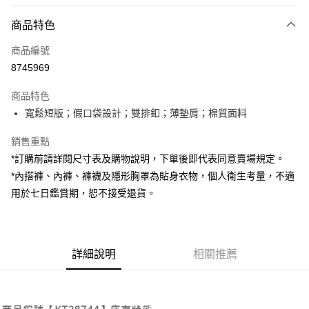
付款方式
商品特色
信用卡一次付款
商品編號
超商取貨付款
8745969
LINE Pay
商品特色
Apple Pay
寬鬆短版；假口袋設計；雙排釦；薄墊肩；棉質面料
街口支付
銷售重點
*訂購前請詳閱尺寸表及購物說明，下單後即代表同意賣場規定。
Google Pay
*內搭褲、內褲、褲襪及隱形胸罩為貼身衣物，個人衛生考量，不適
大哥付你分期
用於七日鑑賞期，恕不接受退貨。
相關說明
【大哥付你分期使用說明】
AFTEE先享後付
1.本服務由台灣大哥大提供，台灣大哥大用戶可立即使用無須另外申請。
2.付款方式選擇「大哥付你分期」，訂單成立後會自動跳轉到大哥付的交易
相關說明
詳細說明
相關推薦
流程，驗證手機門號後，選擇欲分期的期數、繳款截止日，確認付款後即完
【關於「AFTEE先享後付」】
成交易。
ATM付款
AFTEE先享後付是「在收到商品之後才付款」的支付方式。 讓您購物簡單
3.實際核准額度、可分期數及費用金額請依後續交易確認頁面所載為準。
便利好安心！
4.訂單成立30分鐘內，如未前往確認交易或遇審核未通過，訂單將自動取
１．簡單：不需註冊會員、不需綁卡、不需儲值。
運送方式
消。如遇「轉專審核」未通過狀況，表示未達大哥付你分期系統評分，恕無