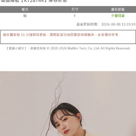
２．便利：只要手機號碼，簡訊認證，即可結帳。
法說明評估內容。
３．安心：先確認商品／服務後，再付款。
全家取貨付款
【繳款方式說明】
1.分期款項不併入電信帳單，「大哥付你分期」於每月結算日後寄送繳費提
每筆NT$60，滿NT$1,800(含以上)免運費
【「AFTEE先享後付」結帳流程】
醒簡訊。
１．於結帳方式選擇「AFTEE先享後付」後，將跳轉至「AFTEE先享後付」
2.透過簡訊連結打開帳單後，可選擇「超商條碼／台灣大直營門市／銀行轉
付款後全家取貨
結帳頁面，進行簡訊認證並確認金額後，即可完成結帳。
帳／街口支付／iPASS MONEY」等通路繳費。
２．訂單成立數日內，您將收到繳費通知簡訊。
每筆NT$60，滿NT$1,600(含以上)免運費
３．收到繳費通知簡訊後14天內，點擊此簡訊中的連結，可透過四大超商／
【注意事項】
ATM／網路銀行／等多元方式進行付款，方視為交易完成。
已關閉，請勿下單
1.本服務係由「台灣大哥大股份有限公司」（以下簡稱本公司）所提供，讓
※ 請注意：結帳手續完成當下不需立刻繳費，但若您需要取消訂單，請聯絡
用戶於交易時，得透過本服務購買商品或服務，並由商店將買賣／分期付款
每筆NT$10,000
購買商品的店家。未經商家同意取消之訂單仍視為有效，需透過AFTEE先享
買賣價金債權讓與本公司後，依約使用本公司帳單繳交帳款。
後付繳納相關費用。
2.基於同意付款使用「大哥付你分期」之契約關係目的，商店將以您的個人
已關閉，請勿下單(付取)
※ 交易是否成功請以「AFTEE先享後付 」之結帳頁面顯示為準，若有關於
資料（包含姓名、電話或地址）提供予台灣大哥大進項蒐集、處理及利用，
是否繳費成功／繳費後需取消欲退款等相關疑問，請聯繫「AFTEE先享後付
每筆NT$10,000
由本公司與您本人進行分期帳單所需資料之確認、核對及更正。
客戶支援中心」
https://netprotections.freshdesk.com/support/home
3.完整用戶服務條款，請詳閱以下連結：
https://oppay.tw/userRule
7-11取貨付款
【注意事項】
１．透過由恩沛科技股份有限公司提供之「AFTEE先享後付」服務完成之交
每筆NT$60，滿NT$1,800(含以上)免運費
易，需依本服務之必要範圍內提供個人資料，並將交易相關給付款項請求債
權轉讓予恩沛科技股份有限公司。
付款後7-11取貨
２．關於個人資料處理事宜，請瀏覽以下網址：
每筆NT$60，滿NT$1,600(含以上)免運費
https://aftee.tw/terms/#terms3
３．未成年的使用者請事先徵得法定代理人或監護人之同意方可使用
宅配
「AFTEE先享後付」，若未經同意申辦者引起之損失，本公司不負相關責
任。
每筆NT$100，滿NT$2,500(含以上)免運費