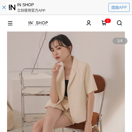
IN SHOP
開啟APP
立刻使用官方APP
0
1
/
4